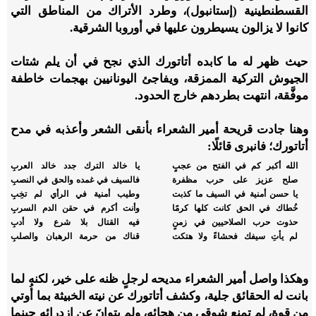
القسطنطينية (إستانبول)، وطرد الأتراك من المناطق التي
كانوا لا يزالون يسيطرون عليها في أوروبا الشرقية.
حيث ظهر له ما كابده أتاتورك الذي نجح في أن يلم شتات
الجيوش التركية الممزقة، ويفاجئ اليونانيين بهجمات خاطفة
موفَّقة، انتهت بطردهم خارج الحدود.
وهنا جادت قريحة أمير الشعراء بأنقى الشعر وأعذبه في مدح
أتاتورك؛ فانبرى قائلًا:
الله أكبر كم في الفتح من عجبٍ
يا خالد الترك جدد خالد العربِ
صلح عزيز على حرب مظفرة
فالسيف في غمده والحق في النصبِ
يا حسن أمنية في السيف ما كذبت
وطيب أمنية في الرأي لم تخِبِ
خُطاك في الحق كانت كلها كرمًا
وأنت أكرم في حقن الدم السربِ
حذوت حرب الصلاحيين في زمنٍ
فيه القتال بلا شرع ولا أدبِ
لم يأتِ سيفك فحشاءً ولا هتكت
قناك من حرمة الرهبان والصلبِ
وهكذا واصل أمير الشعراء مديحه لرجلٍ ظنه على خير، لكنه لما
بانت له الحقائق جلية، وكشف أتاتورك عن نيته الخبيثة بما أُوتي
من قوة، لم تمنع شوقي من هجائه، ولم يتوانَ عن ازدرائه حينما