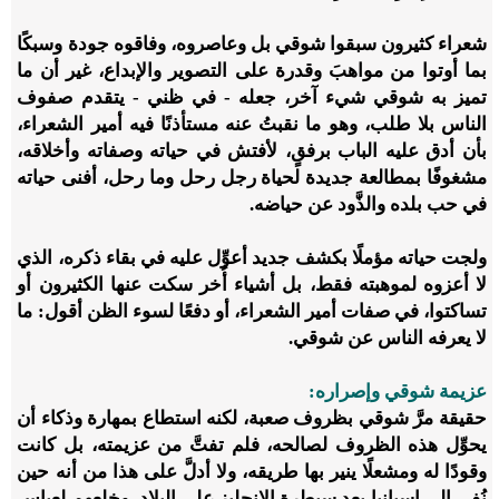
شعراء كثيرون سبقوا شوقي بل وعاصروه، وفاقوه جودة وسبكًا
بما أوتوا من مواهبَ وقدرة على التصوير والإبداع، غير أن ما
تميز به شوقي شيء آخر، جعله - في ظني - يتقدم صفوف
الناس بلا طلب، وهو ما نقبتُ عنه مستأذنًا فيه أمير الشعراء،
بأن أدق عليه الباب برفقٍ، لأفتش في حياته وصفاته وأخلاقه،
مشغوفًا بمطالعة جديدة لحياة رجل رحل وما رحل، أفنى حياته
في حب بلده والذَّود عن حياضه.
ولجت حياته مؤملًا بكشف جديد أعوِّل عليه في بقاء ذكره، الذي
لا أعزوه لموهبته فقط، بل أشياء أُخر سكت عنها الكثيرون أو
تساكتوا، في صفات أمير الشعراء، أو دفعًا لسوء الظن أقول: ما
لا يعرفه الناس عن شوقي.
عزيمة شوقي وإصراره:
حقيقة مرَّ شوقي بظروف صعبة، لكنه استطاع بمهارة وذكاء أن
يحوِّل هذه الظروف لصالحه، فلم تفتَّ من عزيمته، بل كانت
وقودًا له ومشعلًا ينير بها طريقه، ولا أدلَّ على هذا من أنه حين
نُفي إلى إسبانيا بعد سيطرة الإنجليز على البلاد، وخلعهم لعباس