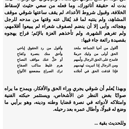
بدت له حقيقة أتاتورك، وما فعله من سعي حثيث لإسقاط
الخلافة، وقبول شروط الأعداء، لم يقف ساعتها شوقي موقف
المشاهِد، ولم ينتبه لما قد يُقال عنه وقتها من مدحه للرجل
وهجائه، وأبى إلا أن ينضم لصفوف شعراء لم يبيعوا أقلامهم،
ولم تغرهم الشهرة، ولم تأخذهم العزة بالإثم؛ فراح يهجوه
بقصيدة رائعة جاء فيها:
أأقول من أحيا الجماعة ملحد
وأقول من رد الحقوق إباحي
الحق أولى من وليك حرمةً
وأحق منك بنصرة وكفاحِ
فامدح على الحق الرجال ولُمهم
أو خلِّ عنك مواقف النصاحِ
ومن الرجال إذا انبريت لهدمهم
هرم غليظ مناكب الصفاحِ
فإذا قذفت الحق في أجلاده
ترك الصراع مضعضع الألواحِ
وبهذا يُعلم أن شوقي يجري وراء الحق والأفكار، ويمدح ما يراه
صوابًا بغض النظر عن الأشخاص، ويستثمر حبكته الفنية
وامتلاكه لأدواته في نصرة قضايا وطنه ودينه، وهو برأيي ما
وضع له قبولًا، وأطال عمره بعد رحيله.
وللحديث بقية ...