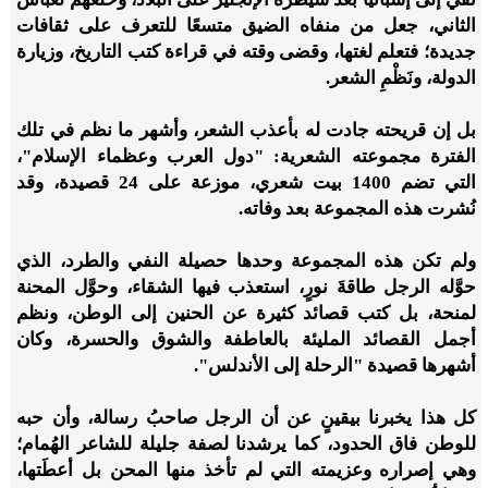
الثاني، جعل من منفاه الضيق متسعًا للتعرف على ثقافات
جديدة؛ فتعلم لغتها، وقضى وقته في قراءة كتب التاريخ، وزيارة
الدولة، ونَظْمِ الشعر.
بل إن قريحته جادت له بأعذب الشعر، وأشهر ما نظم في تلك
الفترة مجموعته الشعرية: "دول العرب وعظماء الإسلام"،
التي تضم 1400 بيت شعري، موزعة على 24 قصيدة، وقد
نُشرت هذه المجموعة بعد وفاته.
ولم تكن هذه المجموعة وحدها حصيلة النفي والطرد، الذي
حوَّله الرجل طاقةَ نورٍ، استعذب فيها الشقاء، وحوَّل المحنة
لمنحة، بل كتب قصائد كثيرة عن الحنين إلى الوطن، ونظم
أجمل القصائد المليئة بالعاطفة والشوق والحسرة، وكان
أشهرها قصيدة "الرحلة إلى الأندلس".
كل هذا يخبرنا بيقينٍ عن أن الرجل صاحبُ رسالة، وأن حبه
للوطن فاق الحدود، كما يرشدنا لصفة جليلة للشاعر الهُمام؛
وهي إصراره وعزيمته التي لم تأخذ منها المحن بل أعطَتها،