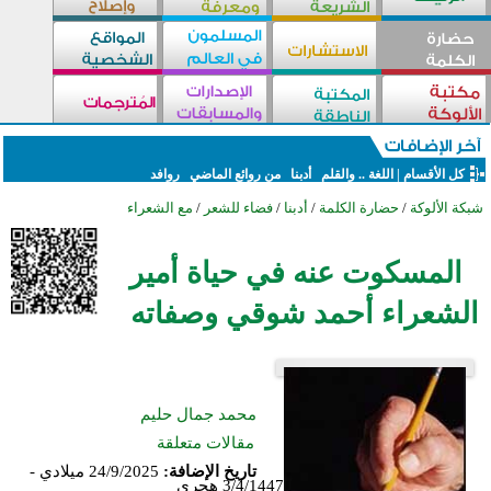
كل الأقسام
|
اللغة .. والقلم
أدبنا
من روائع الماضي
روافد
شبكة الألوكة
/
حضارة الكلمة
/
أدبنا
/
فضاء للشعر
/
مع الشعراء
المسكوت عنه في حياة أمير
الشعراء أحمد شوقي وصفاته
محمد جمال حليم
مقالات متعلقة
تاريخ الإضافة:
24/9/2025 ميلادي -
3/4/1447 هجري