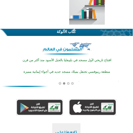
اختتام الدورة التاسعة لمسابقة حفظ وتلاوة القرآن الكريم في أزناكاييف
تيسليتش تختتم برنامجا تعليميا لتعزيز القيم وبناء الشخصية للشباب المسلمين
كُتَّاب الألوكة
اختتام منافسات قرآنية متميزة في بنغلاديش بمشاركة 3000 متسابق
أكثر من 400 طالب يشاركون في مسابقة المعلومات الإسلامية بأستراليا
افتتاح تاريخي لأول مسجد في بلييفليا بالجبل الأسود منذ أكثر من قرن
منطقة ريبوفسي تحتفل بميلاد مسجد جديد في أجواء إيمانية مميزة
أكبر مشروع إسلامي في ريف أستراليا يفتتح أبوابه بعد سنوات من العمل والعطاء
القرآن والتربية في صدارة البرامج الصيفية للمسلمين في بينزا وساراتوف وموردوفيا هذا العام
اختتام الدورة التاسعة لمسابقة حفظ وتلاوة القرآن الكريم في أزناكاييف
تيسليتش تختتم برنامجا تعليميا لتعزيز القيم وبناء الشخصية للشباب المسلمين
اختتام منافسات قرآنية متميزة في بنغلاديش بمشاركة 3000 متسابق