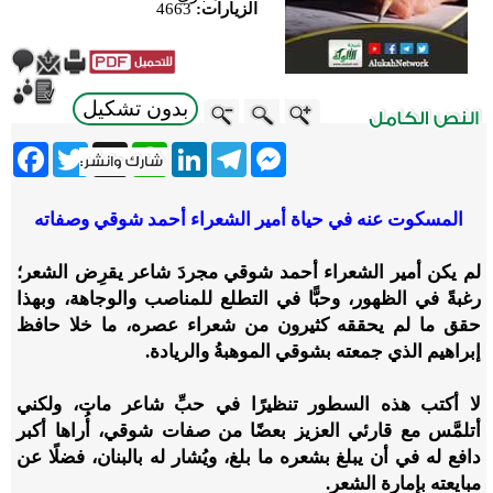
الزيارات:
4663
بدون تشكيل
ebook
Twitter
WhatsApp
X
LinkedIn
Telegram
Messenger
المسكوت عنه في حياة أمير الشعراء أحمد شوقي وصفاته
لم يكن أمير الشعراء أحمد شوقي مجردَ شاعر يقرِض الشعر؛
رغبةً في الظهور، وحبًّا في التطلع للمناصب والوجاهة، وبهذا
حقق ما لم يحققه كثيرون من شعراء عصره، ما خلا حافظ
إبراهيم الذي جمعته بشوقي الموهبةُ والريادة.
لا أكتب هذه السطور تنظيرًا في حبِّ شاعر مات، ولكني
أتلمَّس مع قارئي العزيز بعضًا من صفات شوقي، أُراها أكبر
دافع له في أن يبلغ بشعره ما بلغ، ويُشار له بالبنان، فضلًا عن
مبايعته بإمارة الشعر.