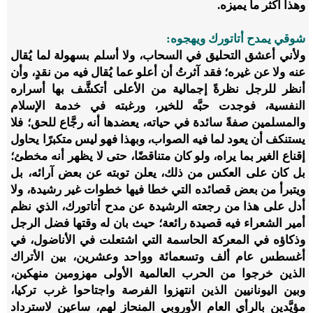
وهذا أكثر ما يميزه.
شوقي يمدح أتاتورك ويهجوه:
ولأني أعشق التحليق في السحاب، ولا أسلم بسهولة لما يُقال
عنه ولا عن غيره؛ فقد آثرتُ أن أعلو عما يُقال فيه من نقدٍ، وأن
أنظر للرجل نظرةً إجمالية من الأعلى أتكشَّف بها أسراره
النفسية، فوجدت حبَّه للخير، ورغبته في خدمة الإسلام
والمسلمين صفةً سائدة في حياته، يعضدها أنه رجَّاع للحق؛ فلا
يستنكف أن يعود لما فيه الصواب، وبهذا فهو ليس متكبرًا يحاول
إقناع الغير بما يراه، ولو كان متناقضًا، حتى لا يظهر أنه مخطئ؛
بل كان على العكس من ذلك، يعلن توبته عن بعض آرائه، بل
ويتبرأ من بعض قصائده التي خطا فيها خطوات غير رشيدة، ولا
أدل على هذا من رجعته الرشيدة عن مدح أتاتورك، الذي نظم
أمير الشعراء فيه قصيدة رائعة؛ حيث بان له وقتها فضل الرجل
وذكاؤه في المعركة الحاسمة التي اشتعلت في الأناضول، في
أغسطس عام ألف وتسعمائة وواحد وعشرين، بين الأتراك
الذين خرجوا من الحرب العالمية الأولى مهزومين منهكين،
وبين اليونانيين الذين انتهزوا الفرصة واجتاحوا غرب تركيا،
مؤيَّدين بالرأي العام الأوروبي المنحاز لهم، ساعين لاسترداد