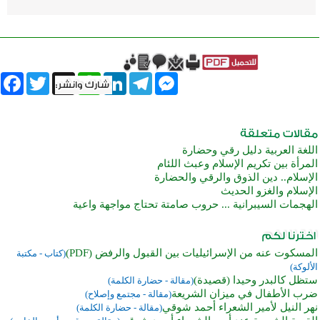
book
Twitter
WhatsApp
X
LinkedIn
Telegram
Messenger
اللغة العربية دليل رقي وحضارة
المرأة بين تكريم الإسلام وعبث اللئام
الإسلام.. دين الذوق والرقي والحضارة
الإسلام والغزو الحديث
الهجمات السيبرانية ... حروب صامتة تحتاج مواجهة واعية
المسكوت عنه من الإسرائيليات بين القبول والرفض (PDF)
(كتاب - مكتبة
الألوكة)
ستظل كالبدر وحيدا (قصيدة)
(مقالة - حضارة الكلمة)
ضرب الأطفال في ميزان الشريعة
(مقالة - مجتمع وإصلاح)
نهر النيل لأمير الشعراء أحمد شوقي
(مقالة - حضارة الكلمة)