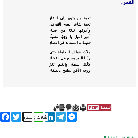
القمر:
تحية من يتوق إلى اللقاءِ
تحية شاعر نسج القوافي
وأحرفها ثيابًا من ضياء
أمير الليل يا وجهًا مضيئًا
تحيط به السحابة في احتفاءِ
ملأت حوالك الظلماء حتى
رأينا النور يسبح في الفضاء
كأنك بسمة والغيم ثغرٌ
ووجه الأفق يطفح بالصفاءِ
book
Twitter
WhatsApp
X
LinkedIn
Telegram
Messenger