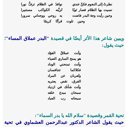
نظرتُ إلى النجوم فكنَّ عندي
نوافذَ في الظلام تزفُّ نورا
نسيت بها الظلام فصار ثوبًا
تُزيِّنه الكواكب مستنيرا
وحين رأيت وجهَ البدر فاضت
به روحي ووجداني سرورا
وحين تلوت قرآنًا كريمًا
ويبين شاعر هذا الأثر أيضًا في قصيدة
"البدر عملاق المساء"
؛
حيث يقول:
وأنت عملاقُ الفؤاد
هو يمنح الساري الضياء
وأنت تمنحني الوداد
فكلاكما تتنافسان
وتُعربان عن المراد
الفرق، نقص يعتريه
وأنت شأنك في ازدياد
سبحان مبدع خلقه
سبحانه رب العباد
تحية القمر وقصيدة "سلام الله يا بدر السماء":
حيث يقول الشاعر الدكتور عبدالرحمن العشماوي في تحية