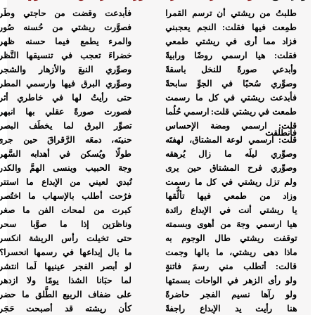
طلبتُ من ريشتي أن ترسم القمرا
فأبدعت وقضت من حاجتي وطَرا
طمِعت فيها فقلت: النجم يعجبني
فصوَّرت ريشتي من حُسنه صُورا
فزاد مما أرى في ريشتي طمعي
والمرء يطمع فيما حسنه ظهرا
فقلت: هيا ارسمي روضًا ورابيةً
خضراءَ تعجب في تنسيقها النَّظرا
وأبدعي صورةً للنخل باسقةً
وصوِّري النبعَ والأزهار والشجرا
وصوِّري سُحبًا في الجوِّ سابحةً
وصوِّري البرق فيها وارسمي المطرا
فأبدعت ريشتي في كل ما رسمت
حتى رأيتُ لها في خاطري أثرا
طمعت في ريشتي قلت: ارسمي حُلُما
فصورت صورةً عقلي بها انبهرا
قلت: ارسمي ومضة الإحساس
تصوِّر البرق لما يخطَف البصرا
فانطلقت
قلت: ارسمي لوعة المشتاق، لهفتَه
حنينَه، دمعَه الرَّقراقَ حين جرى
وصوِّري ليلَه ما زال يُرهقه
طولًا ويُسكن في أهدابه السَّهرا
وصوِّري فرح المشتاق حين يرى
وجهَ الحبيب وينسى الهمَّ والكدرا
ولم تزل ريشتي في كل ما رسمت
تُبدي لعيني من الإبداع ما استترا
وزاد من طمعي فيها تألُّقها
فرُحت أطلب بالإسهاب ما اختُصرا
يا ريشتي أنت في الإبداع رائدة
كبرت من لمحات الفن ما صغرا
هيا ارسمي وجهَ من أهوى وبسمته
وناظرَين إذا ما صوَّبا سحرا
توقفت ريشتي طال الوجوم به
حتى تخيلت رأس الريشة انكسرا
ماذا دهى ريشتي، ما بالها وجمت
ما بال إبداعها في رسمها انحسرا؟!
قالت: أتطلب مني رسمَ فاتنةٍ
لو أبصر الفجر عينيها لَما انتشرا
ولو رأى الزهر في الواحات بسمتها
لما حبَانا الشذا يومًا ولا ازدهرا
ولو رآها نسيم الفجر حاضرةً
على ضفاف الربيع الطَّلق ما حضرا
هنا رأيت يد الإبداع راجفةً
كأن ريشته قد أصبحت حَجَرا