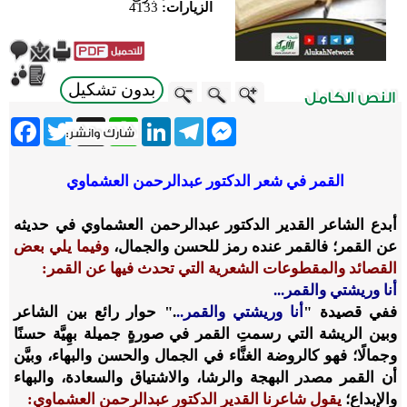
الزيارات:
4133
بدون تشكيل
ebook
Twitter
WhatsApp
X
LinkedIn
Telegram
Messenger
القمر في شعر الدكتور عبدالرحمن العشماوي
أبدع الشاعر القدير الدكتور عبدالرحمن العشماوي في حديثه
عن القمر؛ فالقمر عنده رمز للحسن والجمال،
وفيما يلي بعض
القصائد والمقطوعات الشعرية التي تحدث فيها عن القمر:
أنا وريشتي والقمر...
ففي قصيدة "
أنا وريشتي والقمر..
." حوار رائع بين الشاعر
وبين الريشة التي رسمتِ القمر في صورةٍ جميلة بهِيَّة حسنًا
وجمالًا؛ فهو كالروضة الغنَّاء في الجمال والحسن والبهاء، وبيَّن
أن القمر مصدر البهجة والرشا، والاشتياق والسعادة، والبهاء
والإبداع؛
يقول شاعرنا القدير الدكتور عبدالرحمن العشماوي: