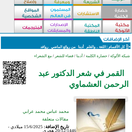
كل الأقسام
|
اللغة .. والقلم
أدبنا
من روائع الماضي
روافد
شبكة الألوكة
/
حضارة الكلمة
/
أدبنا
/
فضاء للشعر
/
مع الشعراء
القمر في شعر الدكتور عبد
الرحمن العشماوي
محمد عباس محمد عرابي
مقالات متعلقة
تاريخ الإضافة:
15/6/2025 ميلادي -
20/12/1446 هجري