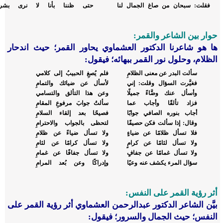
فقلت: سبحان من صاغ الجمال لنا
حتى ظننا بأنا لا نرى بشرا
حوار بين الشاعر والقمر:
ها هو شاعرنا الدكتور العشماوي يحاور القمر؛ حيث اندحار
الظلام، وحلول نور القمر ببهائه؛ فيقول:
سألت البدر عن معنى الظلامِ
فلم يُصغِ الحبيبُ إلى كلامي
فغيَّرت السؤال وقلت: إني
لأسأل عن ضيائك والتمامِ
وأسأل عنك وضَّاءً جميلًا
وعن هذا التألق والتسامي
فزاد تألقًا وأجاب عما
سألتُ جوابَ مرفوعِ المقامِ
أجاب بنوره الصافي جوابًا
فصيحًا بعد إلقاء السلامِ
وقال: إذا سألت فكن حصيفًا
لتحظى بالجواب والاحترامِ
فلا تسأل ظلامًا عن ضياءٍ
ولا تسأل ضياءً عن ظلامِ
ولا تسأل لئامًا عن كرامٍ
ولا تسأل كرامًا عن لئامِ
ولا تسأل غمامًا عن جفافٍ
ولا تسأل جفافًا عن غمامِ
سؤال المرء يكشف عنه وعيًا
وإدراكًا وعن بُعد المرامِ
أثر رؤية القمر على النفس:
بيَّن الشاعر الدكتور عبدالرحمن العشماوي أثر رؤية القمر على
النفس؛ حيث الجمال والسرور؛ فيقول: