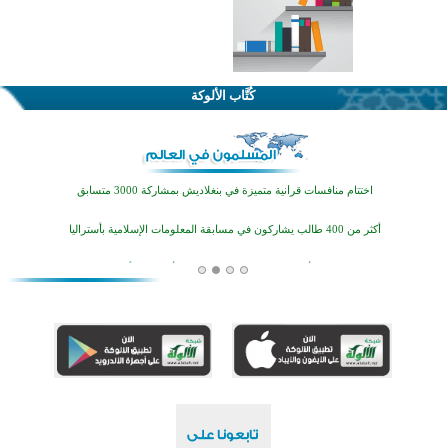
اختتام الدورة التاسعة لمسابقة حفظ وتلاوة القرآن الكريم في أزناكاييف
كُتَّاب الألوكة
تيسليتش تختتم برنامجا تعليميا لتعزيز القيم وبناء الشخصية للشباب المسلمين
اختتام منافسات قرآنية متميزة في بنغلاديش بمشاركة 3000 متسابق
أكثر من 400 طالب يشاركون في مسابقة المعلومات الإسلامية بأستراليا
افتتاح تاريخي لأول مسجد في بلييفليا بالجبل الأسود منذ أكثر من قرن
منطقة ريبوفسي تحتفل بميلاد مسجد جديد في أجواء إيمانية مميزة
أكبر مشروع إسلامي في ريف أستراليا يفتتح أبوابه بعد سنوات من العمل والعطاء
القرآن والتربية في صدارة البرامج الصيفية للمسلمين في بينزا وساراتوف وموردوفيا هذا العام
اختتام الدورة التاسعة لمسابقة حفظ وتلاوة القرآن الكريم في أزناكاييف
تيسليتش تختتم برنامجا تعليميا لتعزيز القيم وبناء الشخصية للشباب المسلمين