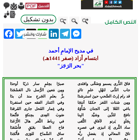
بدون تشكيل
ebook
Twitter
WhatsApp
X
LinkedIn
Telegram
Messenger
في مديح الإمامِ أحمد
ابتسام أزاد (صفر 1441هـ)
"بحر الرَجَز"
فاقَ الذُّرى يسمو وَضَحَّى وافتَدى
صبرًا بحِلمٍ سار دَربًا أوحدَا
جاب الدُّنى لنَهْلِ علمٍ تالدٍ
ومِن مَعين الرُّسل نال العَسْجَدَا
قد رام إرثَ الصَّحبِ حينَ استرشدَا
بزَّ بعلمِ الجَرحِ منذ أن بدَا
ومِن شتات اللغز حكمًا أنتجَا
وفي اكتناز الفقه حين استفردَا
باغي العُلا إلى الجنان شَأْوُهُ
وفي غِمار الفَحل جارى الفَرقدَا
نافحَ للدِّين وشيَّد البِنا
صَوبَ العِدى بحِنكةٍ فأبْعدَا
بِجَلَدٍ يَرنو لآفاقِ التُّقى
في رِباط الثَّغر هالَ الأَرْعَدَا
ساد الثَّرى إذ انبرَى في عصرِه
فاح العطا بعَبَقٍ فأَسْعَدَا
تاقَ المعالي إذ بفضلِ ربِّه
ساق السَّماحَ للوَرَى فأَنْجَدَا
وفاتُه راءٌ وميمٌ أَلِفٌ
ربَّاه جُدْ رُحماك زِدْه سَرمدَا