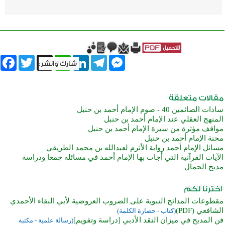
book
Twitter
WhatsApp
X
LinkedIn
Telegram
Messenger
سادات الصائمين 40 - صوم الإمام أحمد بن حنبل
المنهج العقلي عند الإمام أحمد بن حنبل
مواقف مؤثرة من سيرة الإمام أحمد بن حنبل
محنة الإمام أحمد بن حنبل
مسائل الإمام أحمد رواية الأثرم لعبدالله بن محمد الطريقي
الآيات القرآنية التي أجاب بها الإمام أحمد في مسائله جمعا ودراسة
مديح الجمال
مقطوعات المدائح النبوية على الضروب العروضية لأبي البقاء الأحمدي
الشافعي (PDF)
(كتاب - حضارة الكلمة)
فن المديح في ميزان النقد الأدبي [دراسة وتقويم]
(رسالة علمية - مكتبة