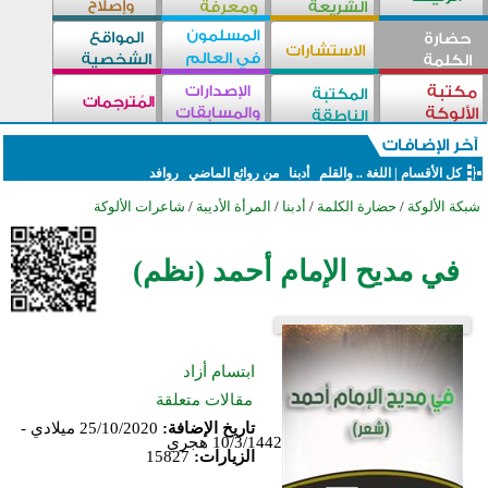
كل الأقسام
|
اللغة .. والقلم
أدبنا
من روائع الماضي
روافد
شبكة الألوكة
/
حضارة الكلمة
/
أدبنا
/
المرأة الأديبة
/
شاعرات الألوكة
في مديح الإمام أحمد (نظم)
ابتسام أزاد
مقالات متعلقة
تاريخ الإضافة:
25/10/2020 ميلادي -
10/3/1442 هجري
الزيارات:
15827