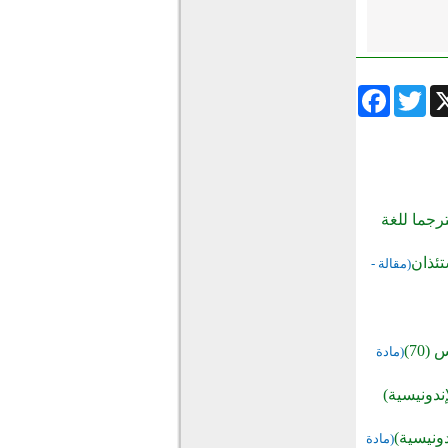
Facebook
Twitter
Wha
رجما للغة
تئذان
(مقالة -
70)
(مادة
ندونيسية)
ونيسية)
(مادة