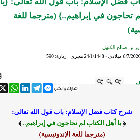
 فضل الإسلام: باب قول الله تعالى: {يا
م تحاجون في إبراهيم..} (مترجما للغة
ية)
زيز بن صالح الكنهل
8/7/202 ميلادي - 24/1/1448 هجري
زيارة: 590
atsApp
X
LinkedIn
Telegram
Messenger
شرح كتاب فضل الإسلام: باب قول الله تعالى:
﴿
يا أهل الكتاب لم تحاجون في إبراهيم..
﴾
(مترجما للغة الإندونيسية)