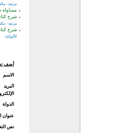
مرئية - مكتب
مساواة ص
شرح كتاب 
مرئية - مكتب
شرح كتاب
الألوكة)
أضف تع
الاسم
البريد
الإلكترو
الدولة
عنوان ا
نص التع