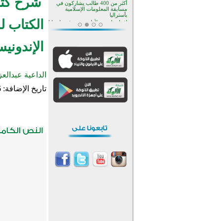
شرح كتاب
منطقة ريبوفسي تحتفل بميلاد
مسجد جديد في أجواء إيمانية مميزة
الكتاب ل
أكبر مشروع إسلامي في ريف
أستراليا يفتتح أبوابه بعد سنوات من
العمل والعطاء
الإندونيس
القرآن والتربية في صدارة البرامج
الصيفية للمسلمين في بينزا
وساراتوف وموردوفيا هذا العام
اختتام الدورة التاسعة لمسابقة حفظ
وتلاوة القرآن الكريم في أزناكاييف
الداعية عبدالع
تيسليتش تختتم برنامجا تعليميا لتعزيز
تاريخ الإضافة:
6
القيم وبناء الشخصية للشباب
المسلمين
اختتام منافسات قرآنية متميزة في
بنغلاديش بمشاركة 3000 متسابق
أكثر من 400 طالب يشاركون في
مسابقة المعلومات الإسلامية
بأستراليا