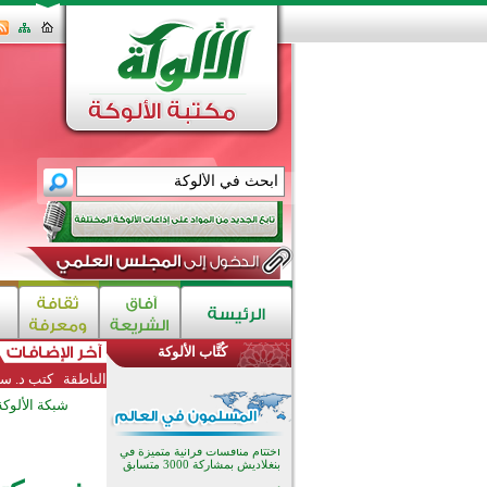
اختتام الدورة التاسعة لمسابقة حفظ
وتلاوة القرآن الكريم في أزناكاييف
تيسليتش تختتم برنامجا تعليميا لتعزيز
القيم وبناء الشخصية للشباب
كُتَّاب الألوكة
المسلمين
اختتام منافسات قرآنية متميزة في
الناطقة
كتب د. سع
بنغلاديش بمشاركة 3000 متسابق
شبكة الألوكة
أكثر من 400 طالب يشاركون في
مسابقة المعلومات الإسلامية
بأستراليا
افتتاح تاريخي لأول مسجد في بلييفليا
بالجبل الأسود منذ أكثر من قرن