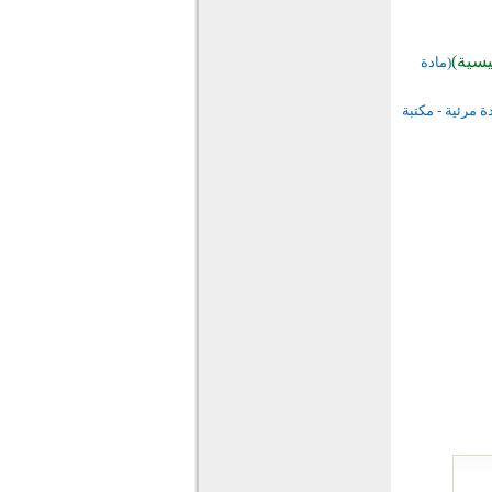
يسية)
(مادة
ة مرئية - مكتبة