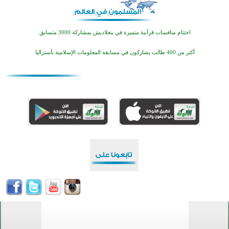
اختتام منافسات قرآنية متميزة في بنغلاديش بمشاركة 3000 متسابق
أكثر من 400 طالب يشاركون في مسابقة المعلومات الإسلامية بأستراليا
افتتاح تاريخي لأول مسجد في بلييفليا بالجبل الأسود منذ أكثر من قرن
منطقة ريبوفسي تحتفل بميلاد مسجد جديد في أجواء إيمانية مميزة
أكبر مشروع إسلامي في ريف أستراليا يفتتح أبوابه بعد سنوات من العمل والعطاء
القرآن والتربية في صدارة البرامج الصيفية للمسلمين في بينزا وساراتوف وموردوفيا هذا العام
اختتام الدورة التاسعة لمسابقة حفظ وتلاوة القرآن الكريم في أزناكاييف
تيسليتش تختتم برنامجا تعليميا لتعزيز القيم وبناء الشخصية للشباب المسلمين