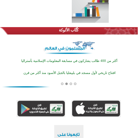
اختتام الدورة التاسعة لمسابقة حفظ وتلاوة القرآن الكريم في أزناكاييف
تيسليتش تختتم برنامجا تعليميا لتعزيز القيم وبناء الشخصية للشباب المسلمين
كُتَّاب الألوكة
اختتام منافسات قرآنية متميزة في بنغلاديش بمشاركة 3000 متسابق
أكثر من 400 طالب يشاركون في مسابقة المعلومات الإسلامية بأستراليا
افتتاح تاريخي لأول مسجد في بلييفليا بالجبل الأسود منذ أكثر من قرن
منطقة ريبوفسي تحتفل بميلاد مسجد جديد في أجواء إيمانية مميزة
أكبر مشروع إسلامي في ريف أستراليا يفتتح أبوابه بعد سنوات من العمل والعطاء
القرآن والتربية في صدارة البرامج الصيفية للمسلمين في بينزا وساراتوف وموردوفيا هذا العام
اختتام الدورة التاسعة لمسابقة حفظ وتلاوة القرآن الكريم في أزناكاييف
تيسليتش تختتم برنامجا تعليميا لتعزيز القيم وبناء الشخصية للشباب المسلمين
اختتام منافسات قرآنية متميزة في بنغلاديش بمشاركة 3000 متسابق