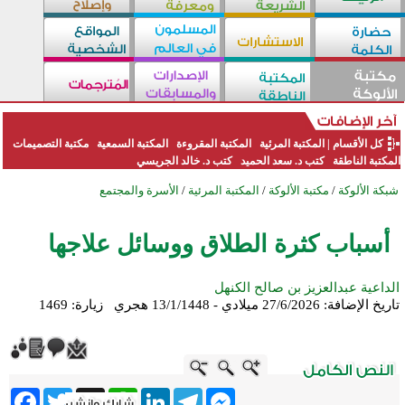
كل الأقسام
|
المكتبة المرئية
المكتبة المقروءة
المكتبة السمعية
مكتبة التصميمات
المكتبة الناطقة
كتب د. سعد الحميد
كتب د. خالد الجريسي
شبكة الألوكة
/
مكتبة الألوكة
/
المكتبة المرئية
/
الأسرة والمجتمع
أسباب كثرة الطلاق ووسائل علاجها
الداعية عبدالعزيز بن صالح الكنهل
تاريخ الإضافة:
27/6/2026 ميلادي - 13/1/1448 هجري
زيارة: 1469
ebook
Twitter
WhatsApp
X
LinkedIn
Telegram
Messenger