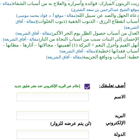
زيت الزيتون المبارك: فوائده وأسراره والعلاج به من أسباب الشفاء
(مقالة -
موقع الشيخ عبدالرحمن بن سعد الشثري)
دعاة الجهل والصد عن سبيل الله
(مقالة - موقع أ. د. فؤاد محمد موسى)
أسباب انقطاع الرزق - الذنوب الخفية (ذنوب الخلوات)
(مقالة - آفاق
الشريعة)
العدل من أسباب حصول الظل يوم الحر الأكبر
(مقالة - آفاق الشريعة)
الإحسان إلى البنات سبب من أسباب النجاة من النار
(مقالة - آفاق الشريعة)
أنهل القيم وأجزل النعم = البركة (1) أهميتها - مجالاتها – آثارها - مظانها -
أسباب فقدانها (خطبة)
(مقالة - آفاق الشريعة)
خطبة: أسباب ودوافع الجريمة
(مقالة - آفاق الشريعة)
أضف تعليقك:
إعلام عبر البريد الإلكتروني عند نشر تعليق جديد
الاسم
البريد
الإلكتروني
(لن يتم عرضه للزوار)
الدولة