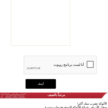
مرحباً بالضيف
الألوكة تقترب منك أكثر!
سجل الآن في شبكة الألوكة للتمتع بخدمات مميزة.