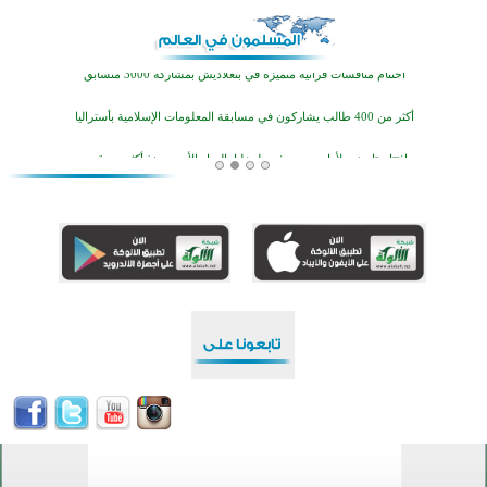
اختتام منافسات قرآنية متميزة في بنغلاديش بمشاركة 3000 متسابق
أكثر من 400 طالب يشاركون في مسابقة المعلومات الإسلامية بأستراليا
افتتاح تاريخي لأول مسجد في بلييفليا بالجبل الأسود منذ أكثر من قرن
منطقة ريبوفسي تحتفل بميلاد مسجد جديد في أجواء إيمانية مميزة
أكبر مشروع إسلامي في ريف أستراليا يفتتح أبوابه بعد سنوات من العمل والعطاء
القرآن والتربية في صدارة البرامج الصيفية للمسلمين في بينزا وساراتوف وموردوفيا هذا العام
اختتام الدورة التاسعة لمسابقة حفظ وتلاوة القرآن الكريم في أزناكاييف
تيسليتش تختتم برنامجا تعليميا لتعزيز القيم وبناء الشخصية للشباب المسلمين
اختتام منافسات قرآنية متميزة في بنغلاديش بمشاركة 3000 متسابق
أكثر من 400 طالب يشاركون في مسابقة المعلومات الإسلامية بأستراليا