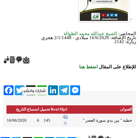
المحاضر:
الشيخ عبدالله محمد الطوالة
تاريخ الإضافة:
16/6/2026 ميلادي - 2/1/1448 هجري
زيارة: 2142
للإطلاع على المقال
اضغط هنا
ebook
Twitter
WhatsApp
X
LinkedIn
Telegram
Messenger
العنوان
Mp3
Real
تحميل
استماع
التاريخ
خطبة " بين يدي سورة العصر "
145
6
16/06/2026