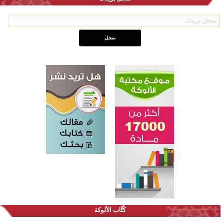
اختتام الدورة التاسعة لمسابقة حفظ وتلاوة القرآن الكريم في أزناكاييف
تيسليتش تختتم برنامجا تعليميا لتعزيز القيم وبناء الشخصية للشباب المسلمين
كُتَّاب الألوكة