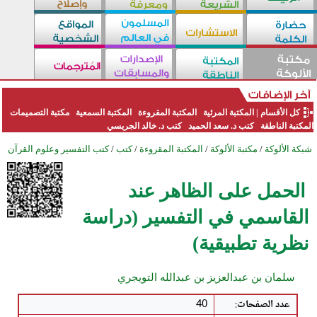
كل الأقسام
|
المكتبة المرئية
المكتبة المقروءة
المكتبة السمعية
مكتبة التصميمات
المكتبة الناطقة
كتب د. سعد الحميد
كتب د. خالد الجريسي
شبكة الألوكة
/
مكتبة الألوكة
/
المكتبة المقروءة
/
كتب
/
كتب التفسير وعلوم القرآن
الحمل على الظاهر عند
القاسمي في التفسير (دراسة
نظرية تطبيقية)
سلمان بن عبدالعزيز بن عبدالله التويجري
عدد الصفحات
:
40