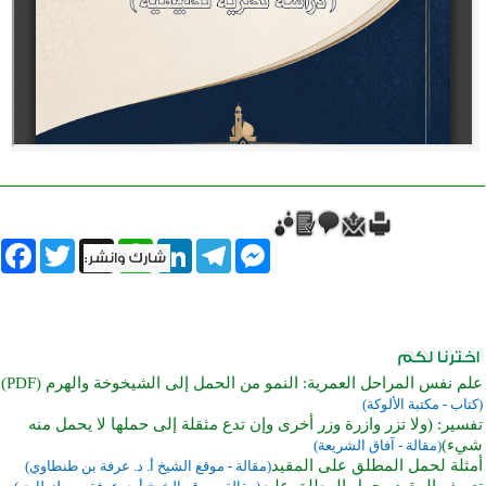
book
Twitter
WhatsApp
X
LinkedIn
Telegram
Messenger
علم نفس المراحل العمرية: النمو من الحمل إلى الشيخوخة والهرم (PDF)
(كتاب - مكتبة الألوكة)
تفسير: (ولا تزر وازرة وزر أخرى وإن تدع مثقلة إلى حملها لا يحمل منه
شيء)
(مقالة - آفاق الشريعة)
أمثلة لحمل المطلق على المقيد
(مقالة - موقع الشيخ أ. د. عرفة بن طنطاوي)
تعريف المقيد وحمل المطلق عليه