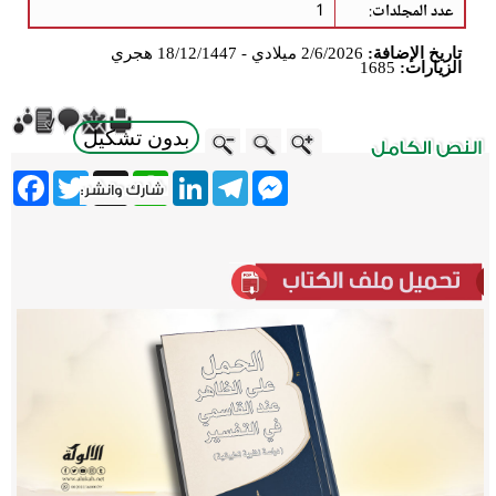
عدد المجلدات
:
1
تاريخ الإضافة:
2/6/2026 ميلادي - 18/12/1447 هجري
الزيارات:
1685
بدون تشكيل
ebook
Twitter
WhatsApp
X
LinkedIn
Telegram
Messenger