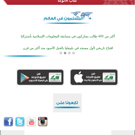
كُتَّاب الألوكة
اختتام منافسات قرآنية متميزة في بنغلاديش بمشاركة 3000 متسابق
أكثر من 400 طالب يشاركون في مسابقة المعلومات الإسلامية بأستراليا
افتتاح تاريخي لأول مسجد في بلييفليا بالجبل الأسود منذ أكثر من قرن
منطقة ريبوفسي تحتفل بميلاد مسجد جديد في أجواء إيمانية مميزة
أكبر مشروع إسلامي في ريف أستراليا يفتتح أبوابه بعد سنوات من العمل والعطاء
القرآن والتربية في صدارة البرامج الصيفية للمسلمين في بينزا وساراتوف وموردوفيا هذا العام
اختتام الدورة التاسعة لمسابقة حفظ وتلاوة القرآن الكريم في أزناكاييف
تيسليتش تختتم برنامجا تعليميا لتعزيز القيم وبناء الشخصية للشباب المسلمين
اختتام منافسات قرآنية متميزة في بنغلاديش بمشاركة 3000 متسابق
أكثر من 400 طالب يشاركون في مسابقة المعلومات الإسلامية بأستراليا