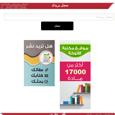
سجل بريدك
اختتام الدورة التاسعة لمسابقة حفظ وتلاوة القرآن الكريم في أزناكاييف
تيسليتش تختتم برنامجا تعليميا لتعزيز القيم وبناء الشخصية للشباب المسلمين