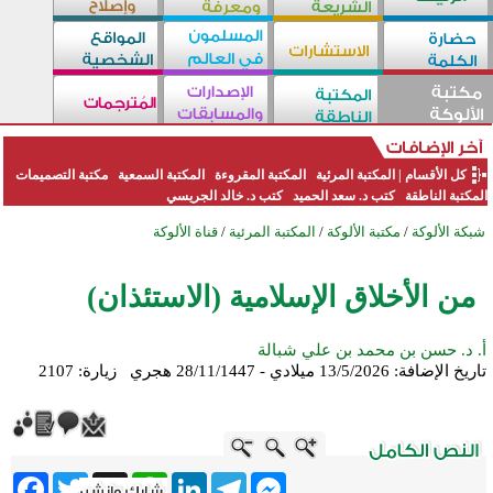
كل الأقسام
|
المكتبة المرئية
المكتبة المقروءة
المكتبة السمعية
مكتبة التصميمات
المكتبة الناطقة
كتب د. سعد الحميد
كتب د. خالد الجريسي
شبكة الألوكة
/
مكتبة الألوكة
/
المكتبة المرئية
/
قناة الألوكة
من الأخلاق الإسلامية (الاستئذان)
أ. د. حسن بن محمد بن علي شبالة
تاريخ الإضافة:
13/5/2026 ميلادي - 28/11/1447 هجري
زيارة: 2107
ebook
Twitter
WhatsApp
X
LinkedIn
Telegram
Messenger