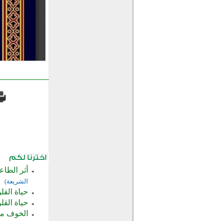
أثر الطاع
الشريعة)
حياة القل
حياة القل
الخوف من 