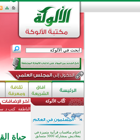
كُتَّاب الألوكة
الناطقة
كتب د. سع
اختتام منافسات قرآنية متميزة في
حياة الق
بنغلاديش بمشاركة 3000 متسابق