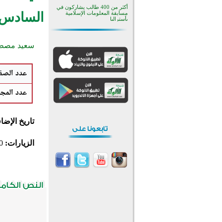
أكثر من 400 طالب يشاركون في
السادس عش
مسابقة المعلومات الإسلامية
بأستراليا
افتتاح تاريخي لأول مسجد في بلييفليا
بالجبل الأسود منذ أكثر من قرن
سعيد مصط
منطقة ريبوفسي تحتفل بميلاد
مسجد جديد في أجواء إيمانية مميزة
أكبر مشروع إسلامي في ريف
عدد الصف
أستراليا يفتتح أبوابه بعد سنوات من
العمل والعطاء
القرآن والتربية في صدارة البرامج
عدد المج
الصيفية للمسلمين في بينزا
وساراتوف وموردوفيا هذا العام
اختتام الدورة التاسعة لمسابقة حفظ
وتلاوة القرآن الكريم في أزناكاييف
تاريخ الإضا
تيسليتش تختتم برنامجا تعليميا لتعزيز
القيم وبناء الشخصية للشباب
المسلمين
الزيارات:
0