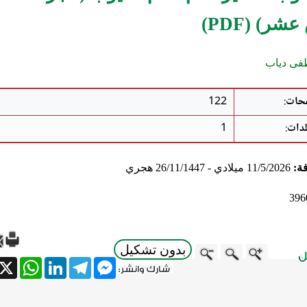
ر) (PDF)
فى دياب
حات
:
122
لدات
:
1
فة:
11/5/2026 ميلادي - 26/11/1447 هجري
396
بدون تشكيل
atsApp
X
LinkedIn
Telegram
Messenger