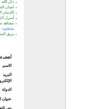
ذكر الله 
لسان الص
الإدمان ال
أسرار التو
مشاهد مؤث
طنطاوي)
بريق الم
أضف تع
الاسم
البريد
الإلكترو
الدولة
عنوان ا
نص التع