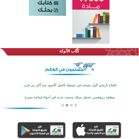
اختتام الدورة التاسعة لمسابقة حفظ وتلاوة القرآن الكريم في أزناكاييف
تيسليتش تختتم برنامجا تعليميا لتعزيز القيم وبناء الشخصية للشباب المسلمين
كُتَّاب الألوكة
اختتام منافسات قرآنية متميزة في بنغلاديش بمشاركة 3000 متسابق
أكثر من 400 طالب يشاركون في مسابقة المعلومات الإسلامية بأستراليا
افتتاح تاريخي لأول مسجد في بلييفليا بالجبل الأسود منذ أكثر من قرن
منطقة ريبوفسي تحتفل بميلاد مسجد جديد في أجواء إيمانية مميزة
أكبر مشروع إسلامي في ريف أستراليا يفتتح أبوابه بعد سنوات من العمل والعطاء
القرآن والتربية في صدارة البرامج الصيفية للمسلمين في بينزا وساراتوف وموردوفيا هذا العام
اختتام الدورة التاسعة لمسابقة حفظ وتلاوة القرآن الكريم في أزناكاييف