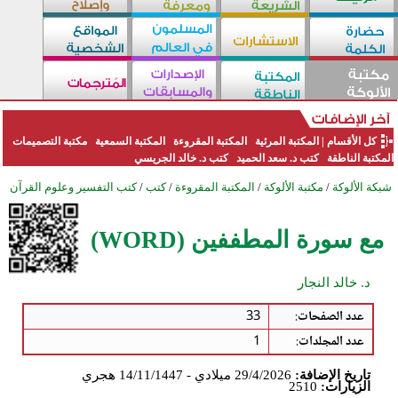
كل الأقسام
|
المكتبة المرئية
المكتبة المقروءة
المكتبة السمعية
مكتبة التصميمات
المكتبة الناطقة
كتب د. سعد الحميد
كتب د. خالد الجريسي
شبكة الألوكة
/
مكتبة الألوكة
/
المكتبة المقروءة
/
كتب
/
كتب التفسير وعلوم القرآن
مع سورة المطففين (WORD)
د. خالد النجار
عدد الصفحات
:
33
عدد المجلدات
:
1
تاريخ الإضافة:
29/4/2026 ميلادي - 14/11/1447 هجري
الزيارات:
2510