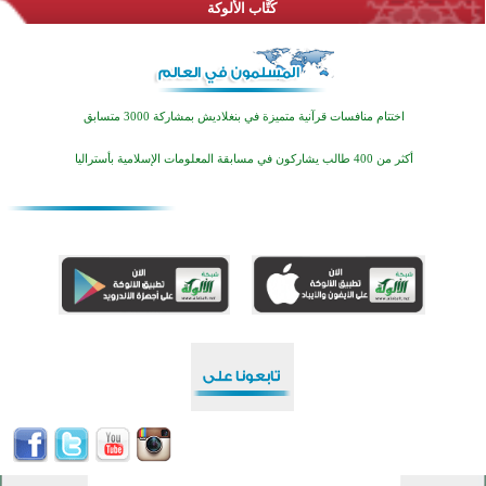
كُتَّاب الألوكة
اختتام منافسات قرآنية متميزة في بنغلاديش بمشاركة 3000 متسابق
أكثر من 400 طالب يشاركون في مسابقة المعلومات الإسلامية بأستراليا
افتتاح تاريخي لأول مسجد في بلييفليا بالجبل الأسود منذ أكثر من قرن
منطقة ريبوفسي تحتفل بميلاد مسجد جديد في أجواء إيمانية مميزة
أكبر مشروع إسلامي في ريف أستراليا يفتتح أبوابه بعد سنوات من العمل والعطاء
القرآن والتربية في صدارة البرامج الصيفية للمسلمين في بينزا وساراتوف وموردوفيا هذا العام
اختتام الدورة التاسعة لمسابقة حفظ وتلاوة القرآن الكريم في أزناكاييف
تيسليتش تختتم برنامجا تعليميا لتعزيز القيم وبناء الشخصية للشباب المسلمين