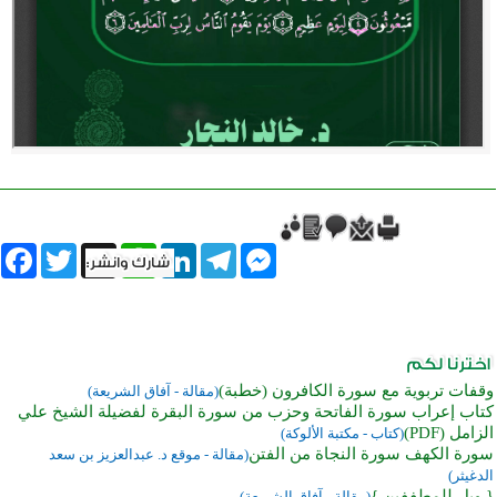
book
Twitter
WhatsApp
X
LinkedIn
Telegram
Messenger
وقفات تربوية مع سورة الكافرون (خطبة)
(مقالة - آفاق الشريعة)
كتاب إعراب سورة الفاتحة وحزب من سورة البقرة لفضيلة الشيخ علي
الزامل (PDF)
(كتاب - مكتبة الألوكة)
سورة الكهف سورة النجاة من الفتن
(مقالة - موقع د. عبدالعزيز بن سعد
الدغيثر)
{ ويل للمطففين }
(مقالة - آفاق الشريعة)