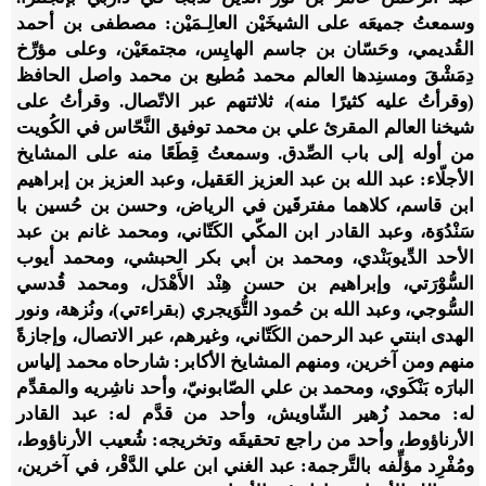
وسمعتُ جميعَه على الشيخَيْن العالِـمَيْن: مصطفى بن أحمد
القُديمي، وحَسّان بن جاسم الهايِس، مجتمعَيْن، وعلى مؤرِّخ
دِمَشْقَ ومسنِدها العالم محمد مُطيع بن محمد واصل الحافظ
(وقرأتُ عليه كثيرًا منه)، ثلاثتهم عبر الاتّصال. وقرأتُ على
شيخنا العالم المقرئ علي بن محمد توفيق النَّحّاس في الكُويت
من أوله إلى باب الصِّدق. وسمعتُ قِطَعًا منه على المشايخ
الأجلّاء: عبد الله بن عبد العزيز العَقيل، وعبد العزيز بن إبراهيم
ابن قاسم، كلاهما مفترقَين في الرياض، وحسن بن حُسين با
سَنْدُوَة، وعبد القادر ابن المكّي الكَتّاني، ومحمد غانم بن عبد
الأحد الدِّيوبَنْدي، ومحمد بن أبي بكر الحبشي، ومحمد أيوب
السُّوْرَتي، وإبراهيم بن حسن هِنْد الأَهْدَل، ومحمد قُدسي
السُّوجي، وعبد الله بن حُمود التُّوَيجري (بقراءتي)، ونُزهة، ونور
الهدى ابنتي عبد الرحمن الكَتّاني، وغيرهم، عبر الاتصال، وإجازةً
منهم ومن آخرين، ومنهم المشايخ الأكابر: شارحاه محمد إلياس
البارَه بَنْكَوي، ومحمد بن علي الصّابونيّ، وأحد ناشِريه والمقدِّم
له: محمد زُهير الشّاويش، وأحد من قدَّم له: عبد القادر
الأرناؤوط، وأحد من راجع تحقيقَه وتخريجه: شُعيب الأرناؤوط،
ومُفْرِد مؤلِّفه بالتَّرجمة: عبد الغني ابن علي الدَّقْر، في آخرين،