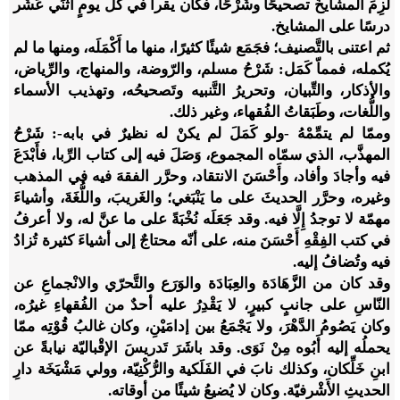
لَزِمَ المشايخَ تصحيحًا وشَرْحًا، فكان يقرأُ في كلِّ يومٍ اثنَي عَشَر
درسًا على المشايخ.
ثم اعتنى بالتَّصنيف؛ فجَمَع شيئًا كثيرًا، منها ما أَكْمَلَه، ومنها ما لم
يُكمله، فمماّ كَمَل: شَرْحُ مسلم، والرّوضة، والمنهاج، والرِّياض،
والأذكار، والتِّبيان، وتحريرُ التَّنبيه وتَصحيحُه، وتهذيب الأسماء
واللُّغات، وطَبَقاتُ الفُقهاء، وغير ذلك.
وممّا لم يتمِّمْهُ -ولو كَمَلَ لم يكنْ له نظيرٌ في بابه-: شَرْحُ
المهذَّب، الذي سمّاه المجموع، وَصَلَ فيه إلى كتاب الرِّبا، فأَبْدَعَ
فيه وأجادَ وأفاد، وأَحْسَنَ الانتقاد، وحرَّر الفقهَ فيه في المذهب
وغيره، وحرَّر الحديثَ على ما يَنْبَغي؛ والغَريبَ، واللُّغَةَ، وأشياءَ
مهمّة لا توجدُ إِلَّا فيه. وقد جَعَلَه نُخْبَةً على ما عنَّ له، ولا أعرفُ
في كتب الفِقْهِ أَحْسَنَ منه، على أنّه محتاجٌ إلى أشياءَ كثيرة تُزادُ
فيه وتُضافُ إليه.
وقد كان من الزَّهَادَة والعِبَادَة والوَرَع والتَّحرّي والانْجماعِ عن
النّاسِ على جانبٍ كبيرٍ، لا يَقْدِرُ عليه أحدٌ من الفُقهاءِ غيرُه،
وكان يَصُومُ الدَّهْرَ، ولا يَجْمَعُ بين إدامَيْنِ، وكان غالبُ قُوْتِه ممّا
يحملُه إليه أَبُوه مِنْ نَوَى. وقد باشَرَ تَدريسَ الإقْباليّة نيابةً عن
ابنِ خَلِّكان، وكذلك نابَ في الفَلَكية والرُّكْنِيّة، وولي مَشْيَخَة دارِ
الحديثِ الأَشْرفيّة. وكان لا يُضيعُ شيئًا من أوقاته.