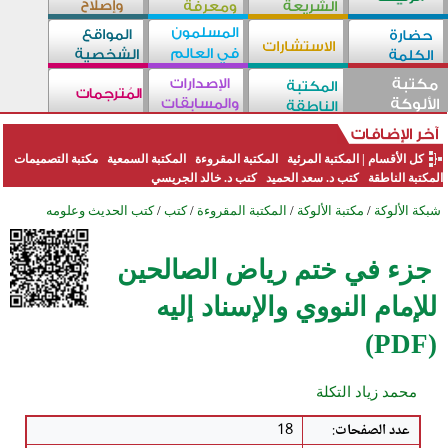
كل الأقسام
|
المكتبة المرئية
المكتبة المقروءة
المكتبة السمعية
مكتبة التصميمات
المكتبة الناطقة
كتب د. سعد الحميد
كتب د. خالد الجريسي
شبكة الألوكة
/
مكتبة الألوكة
/
المكتبة المقروءة
/
كتب
/
كتب الحديث وعلومه
جزء في ختم رياض الصالحين
للإمام النووي والإسناد إليه
(PDF)
محمد زياد التكلة
عدد الصفحات
:
18