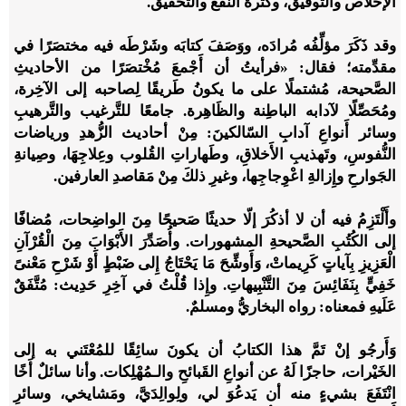
الإخلاص والتَّوفيق، وكثرة النَّفع والتَّحقيق.
وقد ذَكَرَ مؤلِّفُه مُرادَه، ووَصَفَ كتابَه وشَرْطَه فيه مختصَرًا في
مقدِّمته؛ فقال: «فرأيتُ أن أَجْمعَ مُخْتصَرًا من الأحاديثِ
الصَّحيحة، مُشتملًا على ما يكونُ طَريقًا لِصاحبه إلى الآخِرة،
ومُحَصِّلًا لآدابه الباطِنة والظَاهِرة. جامعًا للتَّرغيب والتَّرهيبِ
وسائر أَنواعِ آدابِ السّالكينَ: مِنْ أحاديث الزُّهدِ ورياضات
النُّفوسِ، وتَهذيبِ الأَخلاقِ، وطَهاراتِ القُلوب وعِلاجِهَا، وصِيانةِ
الجَوارحِ وإِزالةِ اعْوِجاجِها، وغيرِ ذلكَ مِنْ مَقاصدِ العارفين.
وأَلْتَزِمُ فيه أن لا أذكُرَ إلّا حديثًا صَحيحًا مِنَ الواضِحات، مُضافًا
إلى الكُتُبِ الصَّحيحةِ المشهورات. وأُصَدِّرَ الأَبْوَابَ مِنَ الْقُرْآنِ
الْعَزِيزِ بِآياتٍ كَرِيماتْ، وَأَوشِّحَ مَا يَحْتَاجُ إِلى ضَبْطٍ أَوْ شَرْحِ مَعْنىً
خَفِيٍّ بِنَفَائِسَ مِنَ التَّنْبِيهاتِ. وإِذا قُلْتُ في آخِرِ حَدِيث: مُتَّفَقٌ
عَلَيهِ فمعناه: رواه البخاريُّ ومسلمٌ.
وَأَرجُو إنْ تَمَّ هذا الكتابُ أن يكونَ سائِقًا للمُعْتَني به إلى
الخَيْرات، حاجزًا لَهُ عن أنواعِ القَبائحِ والـمُهْلِكات. وأنا سائلٌ أَخًا
انْتَفَعَ بشيءٍ منه أن يَدعُوَ لي، ولِوالِدَيَّ، ومَشايخي، وسائرِ