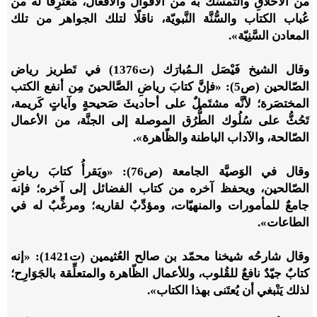
من الأخلاقِ والتمسُّكُ به من الأقوال والأفعال، مُغْتَرِفًا له من
عُباب الكتاب والسُّنَّة النَّبويّة، ناقلًا لتلك الجواهر من تلك
المعادن السَّنِيّة».
وقال الشيخ فَيْصَل الـمُبارَك (ت1376) في تَطريز رياض
الصّالحين (ص5): «فإنَّ كتابَ رياضِ الصَّالحينَ مِن أنفع الكتب
المختصَرة؛ لأنَّه مشتَملٌ على أحاديثَ صَحيحةٍ وآياتٍ كَريمة،
تَحُثُّ على سُلُوك الطُّرُق الموصلة إلى الجنَّة، من الأعمال
الصّالحة، والآداب الباطنة والظّاهرة».
وقال في الوَصيَّة الجامعة (ص76): «ويَقرأُ كتابَ رياضِ
الصّالحين، ويحفظ آخره من كتاب الفضائل إلى آخره؛ فإنه
جامعٌ للمأمورات والمنهيّات، ومؤدِّبٌ لقاريه؛ ومرغِّبٌ له في
الطاعات».
وقال شارحُه شيخنا محمّد بن صالح العُثيمين (ت1421): «إنه
كتابٌ جيّدٌ نافعٌ للقُلوب، وللأعمال الظّاهرة والمتعلِّقة بالجَوَارِح؛
لذلك يَنْبغي أن يُعتَنى بهذا الكتاب».