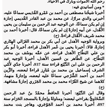
رحم الله الأموات وبارك في الأحياء.
* ومن أسانيدي فيه:
أخبرنا شيخُنا مصطفى بن أحمد بن عَمْرو القُدَيمي سماعًا عليه،
أخبرني والدي مرارًا، عن محمد بن عبد القادر القُديمي إجازة
إن لم يكن سماعًا، عن الوجيه عبد الرحمن بن سليمان بن يحيى
الأَهْدل، عن أبيه إجازةً إن لم يكن سماعًا، قال: أخبرنا أحمد بن
محمد شَريف الأَهْدَل قراءةً. (ح)
وبرواية الوَجيه الأهدل عن أبي بكر بن محمد الغَزَالي الهِتَاري
إجازةً، قالا: أخبرنا يحيى بن عُمر الأهدل قراءة، أخبرنا أبو بكر
بن علي البَطّاح الأهدل قراءة، عن عمِّه يوسُف بن محمد
البَطّاح، عن الطّاهر بن حُسين الأهدل، أخبرنا الوَجيه عبد
الرحمن بن علي ابن الدَّيْبَع قراءة سنة 937، أخبرنا جدّي لأُمّي
الشرف إسماعيل بن محمد بن مُبَارِز قراءةً لبعضه، والزَّين
أحمد بن أحمد الشَّرْجي سماعًا عليه لبعضه، وإجازةً منهما،
كلاهما عن شيخ القُرّاء محمد بن محمد الجَزَري إجازةً مشافهة.
(ح)
وقال ابن الدَّيْبَع: أخبرنا الحافظُ محمّدُ بنُ عبد الرحمن
السَّخَاويُّ بقراءتي لبعضه؛ ومناولةً وإجازةً بالمسجد الحَرَام سنة
897، أخبرنا محمد بن أحمد الجَوْجَري، وهاجر بنت محمد