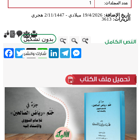
عدد المجلدات
:
1
تاريخ الإضافة:
19/4/2026 ميلادي - 2/11/1447 هجري
الزيارات:
3613
بدون تشكيل
ebook
Twitter
WhatsApp
X
LinkedIn
Telegram
Messenger