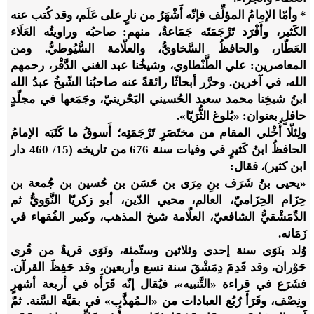
* وأمّا الإمامُ المؤلِّف فإنّه أَشْهَرُ من نارٍ على عَلَم، وقد كُتب عنه
الكَثير، وأَفْرَد تَرْجَمَتَه جَمَاعةٌ، منهم: صاحبُه وراويتُه العَلَاء
العَطّار، والحافظُ السَّخاويُّ، والعلّامة السُّيُوطيُّ. ومن
المعاصرين: علي الطَّنْطاوي، وشيخُنا عبد الغني الدَّقْر، رحمهم
الله، في آخرين. وحرَّر أبحاثًا رائقةً عنه صاحبُنا الشّيخُ عبدُ الله
ابنُ شيخِنا محمد سعيد الحُسيني البَحْرينيّ، وجَمَعها في مجلّدٍ
حافلٍ بعنوان: «بُلوغ الثُّرَيّا».
ولِئلّا أُخْلي المقام من مختَصَرِ تَرْجَمَتِه؛ أَسوقُ ما كَتَبَه الإمامُ
الحافظُ ابنُ كَثيرٍ في وفيات سنة 676 من تاريخه (15/ 460 دار
ابن كثير)، فقال:
«يحيى بنُ شَرَف بنِ مِرَى بن حَسَن بن حُسين بن جُمعة بن
حِزَام الحِزَاميّ، العالم، محيي الدّين، أبو زكريّا النَّوَويُّ ثم
الدِّمَشْقيُّ الشافعيّ، العلّامة شيخ المذهب، وكبير الفُقهاء في
زَمَانه.
وُلد بنَوَى سنة إحدى وثلاثين وستّمئة، ونَوَى قريةٌ من قُرى
حَوْران، وقد قَدِمَ دِمَشْقَ سنة تسع وأربعين، وقد حَفِظَ القرآن.
فشَرَع في قراءة «التَّنبيه»، فيُقال إنّه قَرَأَه في أربعة أشهرٍ
ونِصْف، وقَرَأَ رُبُع العبادات من «الـمُهذَّب» في بقيَّة السَّنة. ثمّ