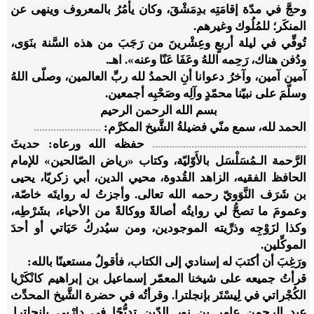
وحجَّ في مدّة إقامَتِه بدِمَشْقَ، وكان يأمُرُ بالمعروف وينهى عن
المنكَر؛ للمُلُوك وغيرهم.
تُوفِّي في ليلة أربعٍ وعِشْرينَ من رَجَبَ من هذه السَّنة بنَوَى،
ودُفن هناك، رَحِمه اللهُ وعَفَا عَنّا وعنه». اهـ.
آمين آمين، وآخرُ دعوانا أنِ الحمدُ لله ربِّ العالمين، وصلّى اللهُ
وسلّمَ على نبيّنا محمّدٍ وآلِه وصَحْبِه أجمعين.
بسم الله الرحمن الرحيم
الحمد لله، سمع منّي فضيلةُ الشَّيخ المكرَّم:
........................
.......................................................
حفظه الله ورعاه: حديثَ
الرَّحمة الـمُسَلْسَل بالأَوّليّة، وكتاب «رياض الصّالحين» للإمام
الحافظ الفقيه، الزاهد القُدوة، محيي الدين، أبي زكريّا، يحيى
بن شَرَف النَّوَويّ رحمه الله تعالى. وأجزتُ له روايتَه خاصّة،
وعمومَ ما تصحُّ لي روايتُه أصالةً ووكالةً من الأحياء، بشَرْطِه،
وكذا لزَوْجِه وذرِّيته الموجودين، ومن سيُدركُ حَيَاتي أو أحدَ
الموكِّلين.
ورَغِبَ أن أكتبَ له إسنادي إلى الكتاب، فأقولُ مستعينًا بالله:
قرأتُ جميعه على شيخنا المعمّر إسماعيل بن إبراهيم كانْكَرْيا
الكُجْراتي في لِيسْتَر بإنجلترا. وقرأتُه في حضرة الشَّيخ المحدِّث
عبد الرحمن عامر بن نور الدّين تدبُّجًا في دارْبي بإنجلترا.