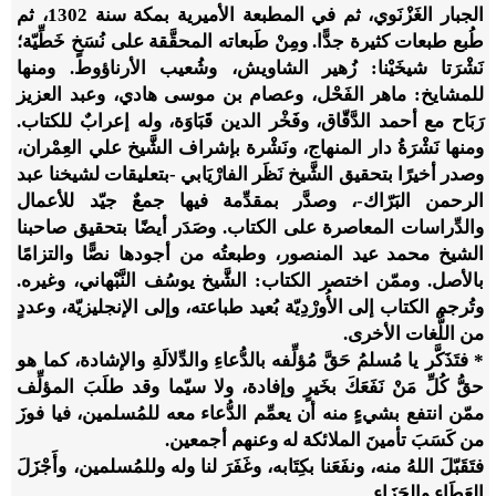
الجبار الغَزْنَوي، ثم في المطبعة الأميرية بمكة سنة 1302، ثم
طُبع طبعات كثيرة جدًّا. ومِنْ طَبعاته المحقَّقة على نُسَخٍ خَطِّيّة؛
نَشْرَتا شيخَيْنا: زُهير الشاويش، وشُعيب الأرناؤوط. ومنها
للمشايخ: ماهر الفَحْل، وعصام بن موسى هادي، وعبد العزيز
رَبَاح مع أحمد الدَّقّاق، وفَخْر الدين قَبَاوَة، وله إعرابٌ للكتاب.
ومنها نَشْرَةُ دار المنهاج، ونَشْرة بإشراف الشَّيخ علي العِمْران،
وصدر أخيرًا بتحقيق الشَّيخ نَظَر الفارْيَابي -بتعليقات لشيخنا عبد
الرحمن البَرّاك-، وصدَّر بمقدِّمة فيها جمعٌ جيّد للأعمال
والدِّراسات المعاصرة على الكتاب. وصَدَر أيضًا بتحقيق صاحبنا
الشيخ محمد عيد المنصور، وطبعتُه من أجودها نصًّا والتزامًا
بالأصل. وممّن اختصر الكتاب: الشَّيخ يوسُف النَّبْهاني، وغيره.
وتُرجم الكتاب إلى الأُورْدِيّة بُعيد طباعته، وإلى الإنجليزيّة، وعددٍ
من اللُّغات الأخرى.
* فتَذَكَّر يا مُسلمُ حَقَّ مُؤلِّفه بالدُّعاءِ والدِّلالَةِ والإشادة، كما هو
حقُّ كُلِّ مَنْ نَفَعَكَ بخَيرٍ وإفادة، ولا سيّما وقد طلَبَ المؤلِّف
ممّن انتفع بشيءٍ منه أن يعمِّم الدُّعاء معه للمُسلمين، فيا فوزَ
من كَسَبَ تأمينَ الملائكة له وعنهم أجمعين.
فتَقَبّلَ اللهُ منه، ونفَعَنا بكِتَابه، وغَفَرَ لنا وله وللمُسلمين، وأَجْزَلَ
العَطَاء والجَزَاء.