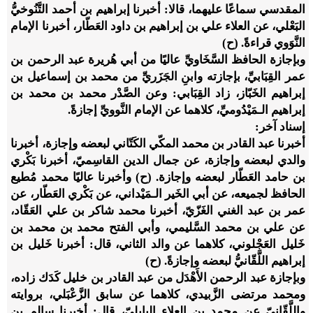
المقدسي سماعًا عليهما، قالا: أخبرنا إبراهيم بن أحمد التَّنُوخيُّ
البَعْلي، عن العلاء علي بن إبراهيم بن داود العَطّار، أخبرنا الإمام
النَّوَوي قراءةً. (ح)
وبإجازة الحافظ السَّخَاويِّ عاليًا من أبي هُريرة عبد الرحمن بن
عمر القِبَابيِّ، بإجازته وابنِ الجَزَريِّ من محمد بن إسماعيل بن
إبراهيم الخَبّاز، زاد القِبَابي: وعن الصَّدْر محمد بن محمد بن
إبراهيم الـمَيْدُوميِّ، كلاهما عن الإمام النَّوويِّ إجازةً.
إسناد آخر:
أخبرنا عبد القادر بن محمد المكّي الكَتّاني لبعضه وإجازة، أخبرنا
والدي لبعضه وإجازة، عن جمال الدين القاسِميّ، أخبرنا بَكْري
بن حامد العَطّار لبعضه وإجازة. (ح) وأخبرنا عاليًا محمد مُطيع
الحافظ لجميعه، عن أبي الخَير الـمَيْداني، عن بَكْري العَطّار، عن
عمر بن عبد الغني الغَزّيّ، أخبرنا محمد شاكر بن علي العَقّاد،
عن علي بن محمد السَّليمي، وأبي الفتح محمد بن محمد بن
خَليل العَجْلوني، كلاهما عن والد الثاني، قال: أخبرنا خَليل بن
إبراهيم اللَّقّانيُّ لبعضه وإجازةً. (ح)
وبإجازة عبد الرحمن الأَهْدَل من عبد القادر بن خليل كَدَك زاده،
ومحمد مرتضى الزَّبيدي، كلاهما عن سابق الزَّعْبَلي، بروايته
واللَّقّانيّ عن محمد بن العلاء البابِليّ، قال: أخبرنا سالم بن