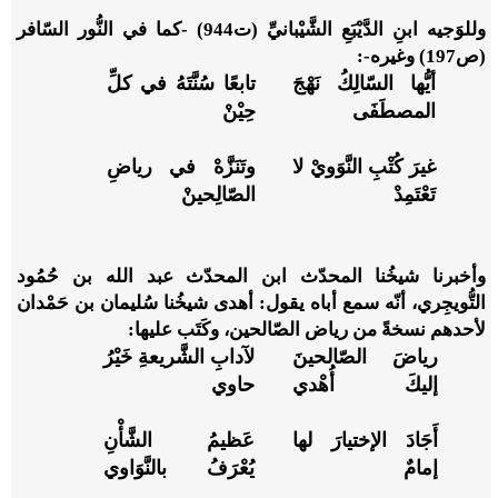
وللوَجيه ابنِ الدَّيْبَعِ الشَّيْبانيِّ (ت944) -كما في النُّور السّافر
(ص197) وغيره-:
أيُّها السّالِكُ نَهْجَ
تابعًا سُنَّتَهُ في كلِّ
المصطَفَى
حِيْنْ
غيرَ كُتْبِ النَّوَويْ لا
وتَنَزَّهْ في رياضِ
تَعْتَمِدْ
الصّالِحينْ
وأخبرنا شيخُنا المحدّث ابن المحدّث عبد الله بن حُمُود
التُّويجِري، أنّه سمع أباه يقول: أهدى شيخُنا سُليمان بن حَمْدان
لأحدهم نسخةً من رياض الصّالحين، وكَتَب عليها:
رياضَ الصّالحينَ
لآدابِ الشَّريعةِ خَيْرُ
إليكَ أُهْدي
حاوي
أَجَادَ الإختيارَ لها
عَظيمُ الشَّأْنِ
إمامٌ
يُعْرَفُ بالنَّوَاوي