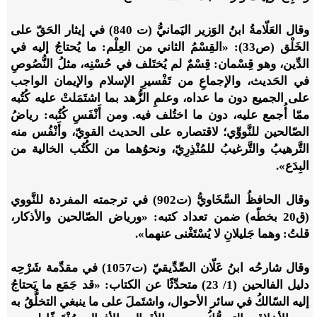
وقال العَلّامةُ ابنُ الوَزير اليََمانيُّ (ت 840) في إيثار الحَقّ على
الخَلْق (ص33): «القِسْمُ الثاني من العِلْم: ما يُحتاجُ إليه في
الدِّين، وهو قِسْمان: قِسْمٌ لم يُختَلف في حُسْنِه، مثلُ النُّصُوصِ
في الحَديث، والإجماعِ من تَفْسيرِ الإسلام والإيمان الواجب
على الجميع دون ما عداه، وعلمِ الزُّهد بما اشتَمَلتْ عليه كُتُبه
ممّا أُجمع عليه، دون ما اختُلف فيه. ‌ومن أَنْفَسِ كُتُبه: رياضُ
الصّالحين للنَّووِّي؛ لاقتصاره على الحديث القويّ، وأَنْفُس منه
التَّرهيبُ والتَّرغيبُ للمُنْذِرِيّ، ونحوُهما من الكُتُب الخالية من
البِدَع».
وقال الحافظُ السَّخَاويُّ (ت902) في ترجمته المفردة للنَّووي
(ق20 بخطّه) ضمن تعداد كتبه: «ورياض الصّالحين والأذكار،
قلتُ: وهما جَليلانِ لا يُسْتَغْنى عنهما».
وقال شارحُه ابنُ عَلّان الصِّدِّيقيّ (ت1057) في مقدِّمة شَرْحِه
دليل الفالحين (1/ 23) متحدِّثًا عن الكتاب: «قد جَمَع ما يَحتاجُ
إليه السّالكُ في سائر الأحوال، واشتَملَ على ما ينبغي التخلُّقُ به