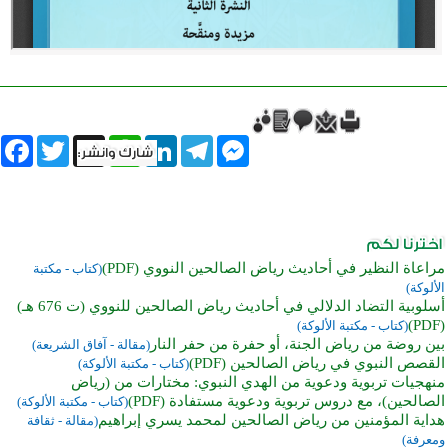
book
Twitter
WhatsApp
X
LinkedIn
Telegram
Messenger
مراعاة النظير في أحاديث رياض الصالحين النووي (PDF)
(كتاب - مكتبة
الألوكة)
أسلوبية التضاد الدلالي في أحاديث رياض الصالحين للنووي (ت 676 هـ)
(PDF)
(كتاب - مكتبة الألوكة)
بين روضة من رياض الجنة، أو حفرة من حفر النار
(مقالة - آفاق الشريعة)
القصص النبوي في رياض الصالحين (PDF)
(كتاب - مكتبة الألوكة)
منهجيات تربوية ودعوية من الهدي النبوي: مختارات من (رياض
الصالحين)، مع دروس تربوية ودعوية مستفادة (PDF)
(كتاب - مكتبة الألوكة)
هداية المؤمنين من رياض الصالحين لمحمد يسري إبراهيم
(مقالة - ثقافة
ومعرفة)