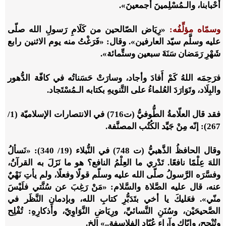
أَحْبابنا، والـمُسْلِمينَ أجمعينَ».
وسمّاه مؤلِّفُه:
«رِيَاض الصّالحين من كَلَامِ رَسولِ الله صلّى
عليه وسلَّم سيّد العارفين». وقال: «فَرَغْتُ منه يوم الاثنين رابع
شَهْرِ رَمَضان سَنَةَ سبعين وستِّمائة».
فرَحِمَه اللهُ كَمْ أَفادَ وأجاد، وسارَتْ حَسَناتُه في كافّة الدُّهور
والبِلَاد، وتَوَارَدَ العُلماءُ على التَّنويهِ بكتابه الـمُسْتَجاد.
فقد قال العلّامةُ الطُّوفيُّ (ت716) في الانتصارات الإسلاميّة (1/
267): إنّه مِنْ جَيِّد الكُتُب المصنَّفة.
وقال الحافظُ الذَّهبيُّ (ت 748) في النُّبلاء (19/ 340): «‌نَسألُ
اللهَ عِلْمًا نافعًا. تَدْري ‌ما ‌العِلْمُ ‌النافع؟ هو ما نَزَلَ به القرآنُ،
وفسَّرَه الرَّسولُ صلّى الله عليه وسلّم قولًا وفعلًا، ولم يأتِ نَهْيٌ
عنه، قال عليه الصَّلاة والسَّلام: «مَنْ رَغِبَ عن سُنَّتي فلَيْسَ
منّي». فعَليكَ يا أخي بتَدَبُّرِ كتابِ الله، وبإدمانِ النَّظَر في
الصَّحيحَيْن، وسُنَنِ النَّسائيِّ، ورِيَاضِ النَّوَاوِيّ، وأَذكارِهِ: تُفْلِح
وتُنْجِح، وإيّاك وآراء عُبّاد الفلاسفة..» الخ.