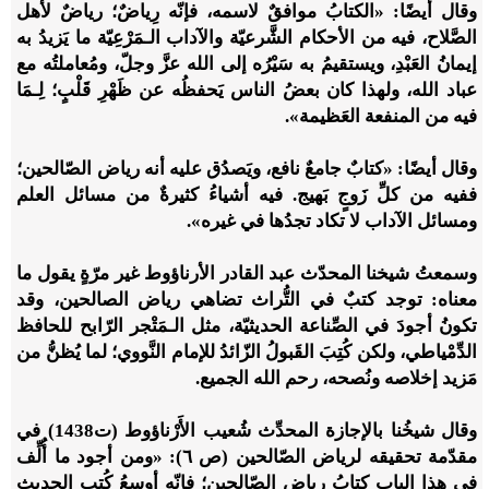
وقال أيضًا: «الكتابُ موافقٌ لاسمه، فإنّه رِياضٌ؛ رياضٌ لأهل
الصَّلاح، فيه من الأحكام الشَّرعيّة والآداب الـمَرْعِيّة ما يَزيدُ به
إيمانُ العَبْدِ، ويستقيمُ به سَيْرُه إلى الله عزَّ وجلّ، ومُعاملتُه مع
عباد الله، ولهذا كان بعضُ الناس يَحفظُه عن ظَهْرِ قَلْبٍ؛ لِـمَا
فيه من المنفعة العَظيمة».
وقال أيضًا: «كتابٌ جامعٌ نافع، ويَصدُق عليه أنه ‌رياض ‌الصّالحين؛
ففيه من كلِّ زَوجٍ بَهيج. فيه أشياءُ كثيرةٌ من مسائل العلم
ومسائل الآداب لا تكاد تجدُها في غيره».
وسمعتُ شيخنا المحدّث عبد القادر الأرناؤوط غير مرّةٍ يقول ما
معناه: توجد كتبٌ في التُّراث تضاهي رياض الصالحين، وقد
تكونُ أجودَ في الصِّناعة الحديثيّة، مثل الـمَتْجر الرّابح للحافظ
الدِّمْياطي، ولكن كُتِبَ القَبولُ الزّائدُ للإمام النَّووي؛ لما يُظنُّ من
مَزيد إخلاصه ونُصحه، رحم الله الجميع.
وقال شيخُنا بالإجازة المحدِّث شُعيب الأَرْناؤوط (ت1438) في
مقدّمة تحقيقه لرياض الصّالحين (ص ٦): «ومن أجود ما أُلِّف
في هذا الباب كتابُ رياض الصّالحين؛ فإنّه أوسعُ كُتب الحديث