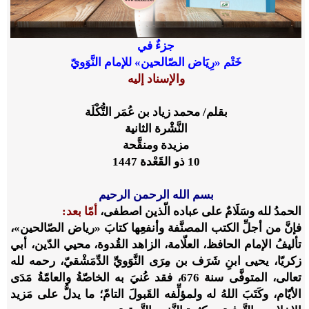
جزءٌ في
خَتْم «رِيَاض الصّالحين» للإمام النَّوَويّ
والإسناد إليه
بقلم/ محمد زياد بن عُمَر التُّكْلَة
النَّشْرة الثانية
مزيدة ومنقَّحة
10 ذو القَعْدة 1447
بسم الله الرحمن الرحيم
الحمدُ لله وسَلَامٌ على عباده الّذين اصطفى،
أمّا بعد:
فإنَّ من أجلِّ الكتب المصنَّفة وأنفعِها كتابَ «رياض الصّالحين»،
تأليفُ الإمام الحافظ، العلّامة، الزاهد القُدوة، محيي الدّين، أبي
زكريّا، يحيى ابنِ شَرَف بن مِرَى النَّوَويِّ الدِّمَشْقيّ، رحمه لله
تعالى، المتوفَّى سنة 676، فقد عُنيَ به الخاصّةُ والعامّةُ مَدَى
الأيّام، وكَتَبَ اللهُ له ولمؤلِّفه القَبولَ التامّ؛ ما يدلُّ على مَزيد