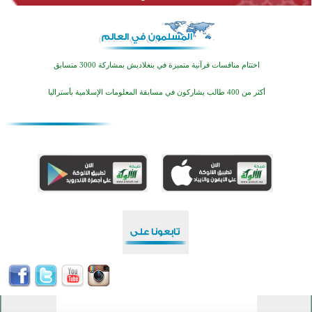
اختتام منافسات قرآنية متميزة في بنغلاديش بمشاركة 3000 متسابق
أكثر من 400 طالب يشاركون في مسابقة المعلومات الإسلامية بأستراليا
افتتاح تاريخي لأول مسجد في بلييفليا بالجبل الأسود منذ أكثر من قرن
منطقة ريبوفسي تحتفل بميلاد مسجد جديد في أجواء إيمانية مميزة
أكبر مشروع إسلامي في ريف أستراليا يفتتح أبوابه بعد سنوات من العمل والعطاء
القرآن والتربية في صدارة البرامج الصيفية للمسلمين في بينزا وساراتوف وموردوفيا هذا العام
اختتام الدورة التاسعة لمسابقة حفظ وتلاوة القرآن الكريم في أزناكاييف
تيسليتش تختتم برنامجا تعليميا لتعزيز القيم وبناء الشخصية للشباب المسلمين