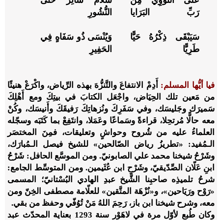
رَبِّ البَرَايا
النُّشُورِ
سَيَبْقَى ذِكْرُهُ حَيًّا
وَيُنْسَى ذُو سَفَاهٍ فِي
طَرِيًّا
الحَفِيرِ
فيا أيُّها المسلم:
أَدِمْ الانتفاعَ والتَّنزُّهَ بهذه الرِّياض، واكْرَعْ هنيئًا
من مَعين تلك الحِيَاض، واجْعَل الكتابَ في بيتِكَ ومع أَهْلِكَ
سَميرَك وجَليسَك، وفي سَفَرِكَ ونُزهاتِكَ رَفيقَكَ وأَنيسَك، وكُنْ
معه حالًّا مُرتحِلا، قراءةً وسَماعًا وعَمَلا، وانتَفِعْ بما كَتَبَه وسجّله
العلماءُ عليه من شُروح وحواشٍ وتعليقات، فمِنَ المختصَر
الـمُفيد: «تطريزُ رياض الصّالحين» للشيخ فيصل الـمُبارَك،
وشَرْحُ شيخنا محمد علي الصابونيّ. ومن الموسَّع الحافل: شَرْحُ
ابنِ عَلّان الصِّدّيقيّ، وشَرْحِ ابن عُثَيمين. ومن المتوسِّط الجامع:
شرحُ تلميذِه صاحبِنا الشَّيخ عبدِ الهادي البُسْتانيّ؛ المسمى
«رَوْح ورَيَاحين»، و«نُزْهَة المتَّقين» للعلّامة مصطفى الخِنّ ومن
معه، وشرح شيخنا ابن باز، رَحِمَ اللهُ مَنْ تُوُفّي وحفظ من بقي.
وكان طُبع لأوّل مرة في لاهَوْر سنة 1293 بعناية المحدّث عبد