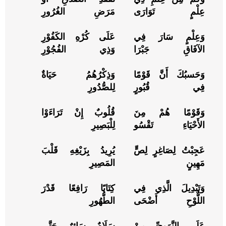
عِلْمٍ تَوَارَى
مَرَضِ الغُرُورِ
وَعِلْمٍ سَارَ فِي
عَلَى كُرْهِ الكَفُوْرِ
الآفَاقِ جَبْرَا
وَذِي الفُجُوْرِ
وَحَسبُكَ أَنَّ قَوْمًا
وَذِكْرُهُمُ حَيَاةٌ
فِي قُبُورٍ
لِلصُّدُورِ
وَقَوْمًا هُمْ مِنَ
قُلُوبٌ إِنْ تَرَاءَوْا
الأَحْيَاءِ تَقْسُو
لِلْبَصِيرِ
عَجِبْتُ لِصَاغِرٍ لِصٍّ
يُرِيدُ بِزَيْغِهِ قَلْبَ
مَهِينٍ
المَصِيرِ
وَتَبْدِيلَ الَّذِي فِي
كِتَابًا رَافِعًا قَدْرَ
اللُّوْحِ أَضْحَى
الطُّهُورِ
عَلَى النَّوَوِيِّ مِنْ
سَلَامٌ سَائِرٌ حَتَّى