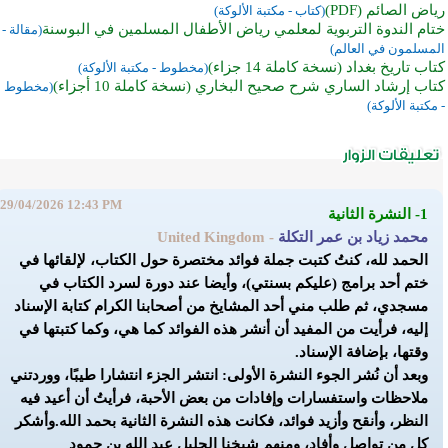
رياض الصائم (PDF)
(كتاب - مكتبة الألوكة)
ختام الندوة التربوية لمعلمي رياض الأطفال المسلمين في البوسنة
(مقالة -
المسلمون في العالم)
كتاب تاريخ بغداد (نسخة كاملة 14 جزاء)
(مخطوط - مكتبة الألوكة)
كتاب إرشاد الساري شرح صحيح البخاري (نسخة كاملة 10 أجزاء)
(مخطوط
- مكتبة الألوكة)
29/04/2026 12:43 PM
1- النشرة الثانية
محمد زياد بن عمر التكلة
- United Kingdom
الحمد لله، كنتُ كتبت جملة فوائد مختصرة حول الكتاب، لإلقائها في
ختم أحد برامج (عليكم بسنتي)، وأيضا عند دورة لسرد الكتاب في
مسجدي، ثم طلب مني أحد المشايخ من أصحابنا الكرام كتابة الإسناد
إليه، فرأيت من المفيد أن أنشر هذه الفوائد كما هي، وكما كتبتها في
وقتها، بإضافة الإسناد.
وبعد أن نُشر الجوء النشرة الأولى: انتشر الجزء انتشارا طيبًا، ووردتني
ملاحظات واستفسارات وإفادات من بعض الأحبة، فرأيتُ أن أعيد فيه
النظر، وأنقح وأزيد فوائد، فكانت هذه النشرة الثانية بحمد الله.
وأشكر
كل من تواصل وأفاد، ومنهم شيخنا الجليل عبد الله بن حمود