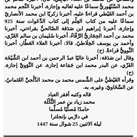
محمد السَّنْهُوريُّ سماعًا عليه لغالبه وإجازة، أخبرنا النَّجم محمد
بن أحمد الغَيْطي قراءةً عليه، أخبرنا زكريّا ابن محمد الأنصاريّ
سماعًا عليه من كتاب العِلْم إلى كتاب الدَّعَوات سنة 925
وإجازة، أخبرنا إبراهيم ابن صَدَقة الصّالحيُّ بقراءتي، أخبرنا
محمد بن أحمد الحِجَازيُّ الرَّفّاءُ، أخبرنا سُليمان بن سالم الغَزّي،
وأحمد بن يوسف الخِلَاطيّ، قالا: أخبرنا العلاء العَطّار، أخبرنا
النَّوويُّ قراءةً. (ح)
وقال ابن صَدَقة: أخبرنا عاليًا عبدُ الرحمن بن أحمد ابن الشَّيْخَة
الغَزّي، عن البدر محمد ابن جَمَاعة إجازة، عن النَّوَويِّ إجازة.
(ح)
وقرأه الغَيْطيُّ على الشَّمس محمد بن محمد الدَّلْجيِّ العُثمانيّ،
عن السَّخَاويّ، وغيره، به.
قاله وكتبه أفقر العباد
محمد زياد بن عمر التُّكْلَة
حامدًا مُصلِّيًا مُسلِّما
في دارْبي بإنجلترا
ليلة الاثنين 25 شوال سنة 1447