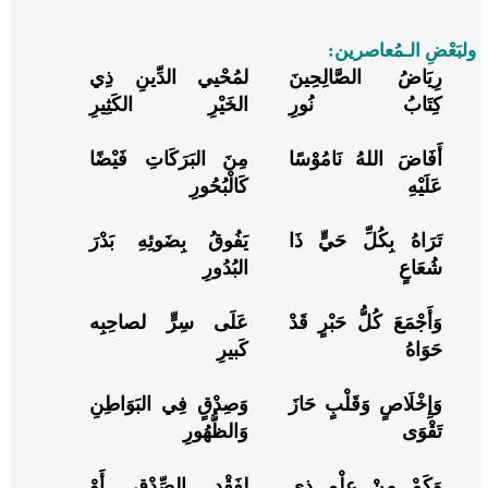
ولبَعْضِ الـمُعاصرين:
رِيَاضُ الصَّالِحِينَ
لمُحْيي الدِّينِ ذِي
كِتَابُ نُورِ
الخَيْرِ الكَثِيرِ
أَفَاضَ اللهُ نَامُوْسًا
مِنَ البَرَكَاتِ فَيْضًا
عَلَيْهِ
كَالْبُحُورِ
تَرَاهُ بِكُلِّ حَيٍّ ذَا
يَفُوقُ بِضَوئِهِ بَدْرَ
شُعَاعٍ
البُدُورِ
وَأَجْمَعَ كُلُّ حَبْرٍ قَدْ
عَلَى سِرٍّ لصاحِبِه
حَوَاهُ
كَبيرِ
وَإِخْلَاصٍ وَقَلْبٍ حَازَ
وَصِدْقٍ فِي البَوَاطِنِ
تَقْوَى
وَالظُّهُورِ
وَكَمْ مِنْ عِلْمِ ذِي
لفَقْدِ الصِّدْقِ أَوْ