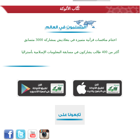
كُتَّاب الألوكة
اختتام منافسات قرآنية متميزة في بنغلاديش بمشاركة 3000 متسابق
أكثر من 400 طالب يشاركون في مسابقة المعلومات الإسلامية بأستراليا
افتتاح تاريخي لأول مسجد في بلييفليا بالجبل الأسود منذ أكثر من قرن
منطقة ريبوفسي تحتفل بميلاد مسجد جديد في أجواء إيمانية مميزة
أكبر مشروع إسلامي في ريف أستراليا يفتتح أبوابه بعد سنوات من العمل والعطاء
القرآن والتربية في صدارة البرامج الصيفية للمسلمين في بينزا وساراتوف وموردوفيا هذا العام
اختتام الدورة التاسعة لمسابقة حفظ وتلاوة القرآن الكريم في أزناكاييف
تيسليتش تختتم برنامجا تعليميا لتعزيز القيم وبناء الشخصية للشباب المسلمين