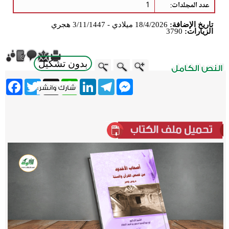
عدد المجلدات
:
1
تاريخ الإضافة:
18/4/2026 ميلادي - 3/11/1447 هجري
الزيارات:
3790
بدون تشكيل
ebook
Twitter
WhatsApp
X
LinkedIn
Telegram
Messenger