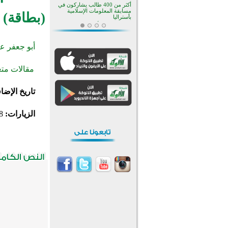
أكثر من 400 طالب يشاركون في
مسابقة المعلومات الإسلامية
(بطاقة)
بأستراليا
افتتاح تاريخي لأول مسجد في بلييفليا
بالجبل الأسود منذ أكثر من قرن
منطقة ريبوفسي تحتفل بميلاد
أبو جعفر ع
مسجد جديد في أجواء إيمانية مميزة
أكبر مشروع إسلامي في ريف
مقالات متع
أستراليا يفتتح أبوابه بعد سنوات من
العمل والعطاء
القرآن والتربية في صدارة البرامج
تاريخ الإضا
الصيفية للمسلمين في بينزا
وساراتوف وموردوفيا هذا العام
اختتام الدورة التاسعة لمسابقة حفظ
وتلاوة القرآن الكريم في أزناكاييف
الزيارات:
8
تيسليتش تختتم برنامجا تعليميا لتعزيز
القيم وبناء الشخصية للشباب
المسلمين
اختتام منافسات قرآنية متميزة في
بنغلاديش بمشاركة 3000 متسابق
أكثر من 400 طالب يشاركون في
مسابقة المعلومات الإسلامية
بأستراليا