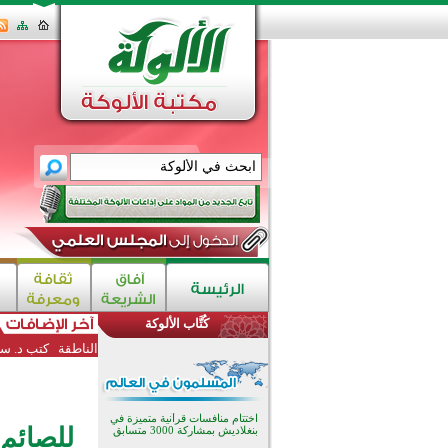
كُتَّاب الألوكة
اختتام الدورة التاسعة لمسابقة حفظ
الناطقة
كتب د. سع
وتلاوة القرآن الكريم في أزناكاييف
تيسليتش تختتم برنامجا تعليميا لتعزيز
القيم وبناء الشخصية للشباب
المسلمين
اختتام منافسات قرآنية متميزة في
للصائم
بنغلاديش بمشاركة 3000 متسابق