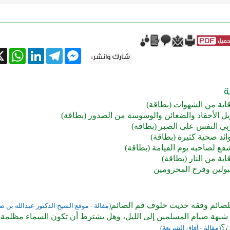
tsApp
X
LinkedIn
Telegram
Messenger
قاية من الشهوات (بطاقة)
يل الأحقاد والضغائن والوسوسة من الصدور (بطاقة)
ربي النفس على الصبر (بطاقة)
ائد صحية كثيرة (بطاقة)
فع لصاحبه يوم القيامة (بطاقة)
اية من النار (بطاقة)
بولين وفرح المحرومين
لصائم وفقه حديث خلوف فم الصائم
(مقالة - موقع الشيخ الدكتور عبدالله بن ض
 شبهة صيام المسلمين إلى الليل، وهل يشترط أن تكون السماء مظلمة
ن؟
(مقالة - آفاق الشريعة)