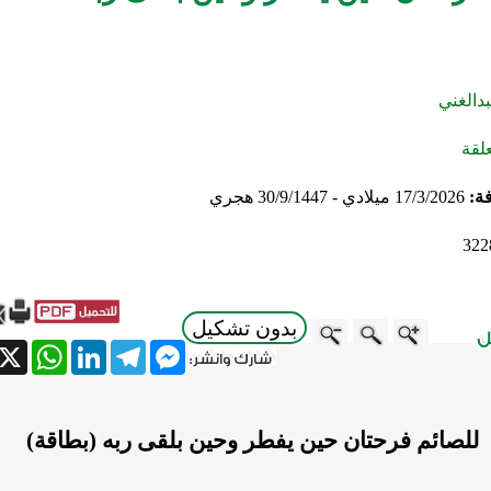
بدالغني
لقة
فة:
17/3/2026 ميلادي - 30/9/1447 هجري
322
بدون تشكيل
atsApp
X
LinkedIn
Telegram
Messenger
للصائم فرحتان حين يفطر وحين بلقى ربه (بطاقة)