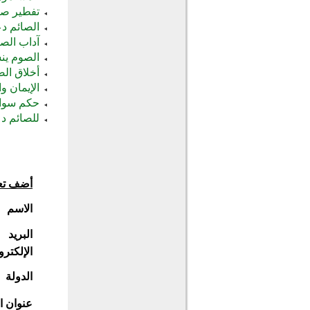
تفطير صا
الصائم د
آداب الصا
الصوم ينش
أخلاق الص
الإيمان و
حكم سواك
للصائم د
أضف تع
الاسم
البريد
الإلكترو
الدولة
عنوان ا