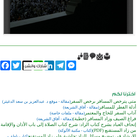
book
Twitter
WhatsApp
X
LinkedIn
Telegram
Messenger
متى يترخص المسافر برخص السفر
(مقالة - موقع د. عبدالعزيز بن سعد الدغيثر)
أدلة الفطر للمسافر
(مقالة - آفاق الشريعة)
آداب السفر للحاج والمعتمر
(مقالة - ملفات خاصة)
فراغ الصيف وزاد المسافر (خطبة)
(مقالة - آفاق الشريعة)
إتحاف العباد بشرح كتاب الزاد: شرح كتاب الصلاة إلى باب الأذان والإقامة
من زاد المستقنع (PDF)
(كتاب - مكتبة الألوكة)
الإرشاد في توضيح مسائل الزاد :حاشية على زاد المستقنع
(كتاب ناطق -