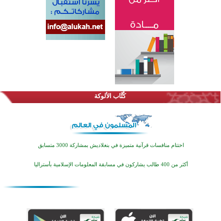
كُتَّاب الألوكة
اختتام منافسات قرآنية متميزة في بنغلاديش بمشاركة 3000 متسابق
أكثر من 400 طالب يشاركون في مسابقة المعلومات الإسلامية بأستراليا
افتتاح تاريخي لأول مسجد في بلييفليا بالجبل الأسود منذ أكثر من قرن
منطقة ريبوفسي تحتفل بميلاد مسجد جديد في أجواء إيمانية مميزة