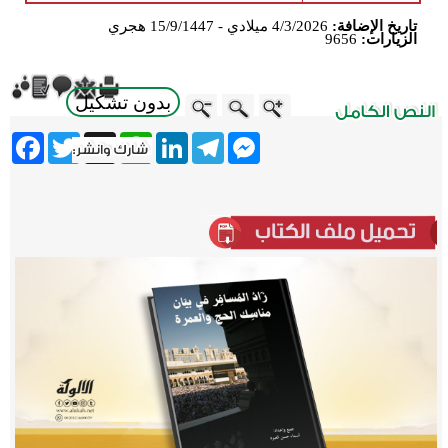
تاريخ الإضافة:
4/3/2026 ميلادي - 15/9/1447 هجري
الزيارات:
9656
بدون تشكيل
ebook
Twitter
WhatsApp
X
LinkedIn
Telegram
Messenger