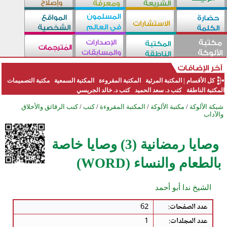
كل الأقسام
|
المكتبة المرئية
المكتبة المقروءة
المكتبة السمعية
مكتبة التصميمات
المكتبة الناطقة
كتب د. سعد الحميد
كتب د. خالد الجريسي
شبكة الألوكة
/
مكتبة الألوكة
/
المكتبة المقروءة
/
كتب
/
كتب الرقائق والأخلاق
والآداب
وصايا رمضانية (3) وصايا خاصة
بالطعام والنساء (WORD)
الشيخ ندا أبو أحمد
عدد الصفحات
:
62
عدد المجلدات
:
1