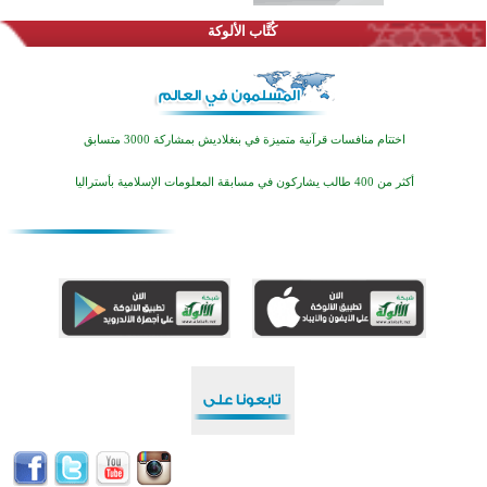
كُتَّاب الألوكة
اختتام منافسات قرآنية متميزة في بنغلاديش بمشاركة 3000 متسابق
أكثر من 400 طالب يشاركون في مسابقة المعلومات الإسلامية بأستراليا
افتتاح تاريخي لأول مسجد في بلييفليا بالجبل الأسود منذ أكثر من قرن
منطقة ريبوفسي تحتفل بميلاد مسجد جديد في أجواء إيمانية مميزة
أكبر مشروع إسلامي في ريف أستراليا يفتتح أبوابه بعد سنوات من العمل والعطاء
القرآن والتربية في صدارة البرامج الصيفية للمسلمين في بينزا وساراتوف وموردوفيا هذا العام
اختتام الدورة التاسعة لمسابقة حفظ وتلاوة القرآن الكريم في أزناكاييف
تيسليتش تختتم برنامجا تعليميا لتعزيز القيم وبناء الشخصية للشباب المسلمين