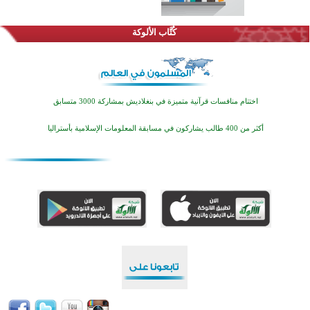
كُتَّاب الألوكة
اختتام منافسات قرآنية متميزة في بنغلاديش بمشاركة 3000 متسابق
أكثر من 400 طالب يشاركون في مسابقة المعلومات الإسلامية بأستراليا
افتتاح تاريخي لأول مسجد في بلييفليا بالجبل الأسود منذ أكثر من قرن
منطقة ريبوفسي تحتفل بميلاد مسجد جديد في أجواء إيمانية مميزة
أكبر مشروع إسلامي في ريف أستراليا يفتتح أبوابه بعد سنوات من العمل والعطاء
القرآن والتربية في صدارة البرامج الصيفية للمسلمين في بينزا وساراتوف وموردوفيا هذا العام
اختتام الدورة التاسعة لمسابقة حفظ وتلاوة القرآن الكريم في أزناكاييف
تيسليتش تختتم برنامجا تعليميا لتعزيز القيم وبناء الشخصية للشباب المسلمين