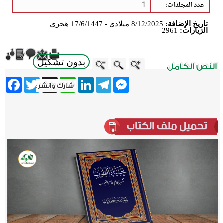
عدد المجلدات
:
1
تاريخ الإضافة:
8/12/2025 ميلادي - 17/6/1447 هجري
الزيارات:
2961
بدون تشكيل
ebook
Twitter
WhatsApp
X
LinkedIn
Telegram
Messenger