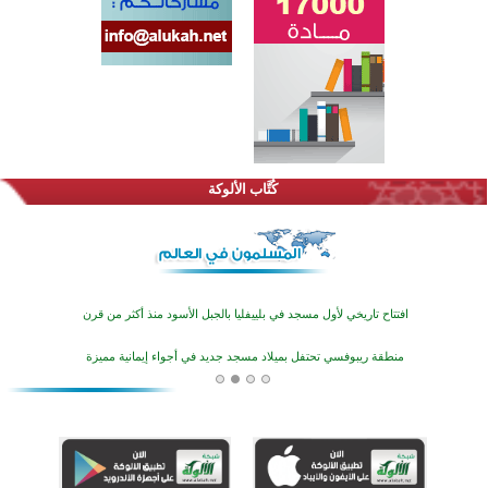
اختتام الدورة التاسعة لمسابقة حفظ وتلاوة القرآن الكريم في أزناكاييف
تيسليتش تختتم برنامجا تعليميا لتعزيز القيم وبناء الشخصية للشباب المسلمين
كُتَّاب الألوكة
اختتام منافسات قرآنية متميزة في بنغلاديش بمشاركة 3000 متسابق
أكثر من 400 طالب يشاركون في مسابقة المعلومات الإسلامية بأستراليا
افتتاح تاريخي لأول مسجد في بلييفليا بالجبل الأسود منذ أكثر من قرن
منطقة ريبوفسي تحتفل بميلاد مسجد جديد في أجواء إيمانية مميزة
أكبر مشروع إسلامي في ريف أستراليا يفتتح أبوابه بعد سنوات من العمل والعطاء
القرآن والتربية في صدارة البرامج الصيفية للمسلمين في بينزا وساراتوف وموردوفيا هذا العام
اختتام الدورة التاسعة لمسابقة حفظ وتلاوة القرآن الكريم في أزناكاييف