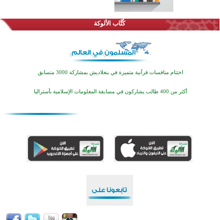
كُتَّاب الألوكة
اختتام منافسات قرآنية متميزة في بنغلاديش بمشاركة 3000 متسابق
أكثر من 400 طالب يشاركون في مسابقة المعلومات الإسلامية بأستراليا
افتتاح تاريخي لأول مسجد في بلييفليا بالجبل الأسود منذ أكثر من قرن
منطقة ريبوفسي تحتفل بميلاد مسجد جديد في أجواء إيمانية مميزة
أكبر مشروع إسلامي في ريف أستراليا يفتتح أبوابه بعد سنوات من العمل والعطاء
القرآن والتربية في صدارة البرامج الصيفية للمسلمين في بينزا وساراتوف وموردوفيا هذا العام
اختتام الدورة التاسعة لمسابقة حفظ وتلاوة القرآن الكريم في أزناكاييف
تيسليتش تختتم برنامجا تعليميا لتعزيز القيم وبناء الشخصية للشباب المسلمين