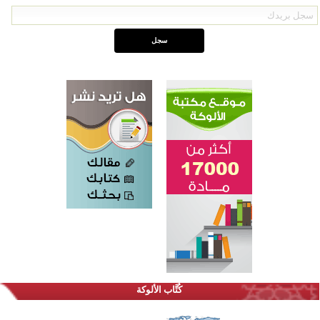
القرآن والتربية في صدارة البرامج الصيفية للمسلمين في بينزا وساراتوف وموردوفيا هذا العام
اختتام الدورة التاسعة لمسابقة حفظ وتلاوة القرآن الكريم في أزناكاييف
كُتَّاب الألوكة
أكثر من 100 شخص يتعرفون على الإسلام خلال يوم المسجد المفتوح في ميلفيل