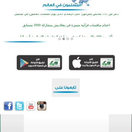
اختتام منافسات قرآنية متميزة في بنغلاديش بمشاركة 3000 متسابق
أكثر من 400 طالب يشاركون في مسابقة المعلومات الإسلامية بأستراليا
افتتاح تاريخي لأول مسجد في بلييفليا بالجبل الأسود منذ أكثر من قرن
منطقة ريبوفسي تحتفل بميلاد مسجد جديد في أجواء إيمانية مميزة
أكبر مشروع إسلامي في ريف أستراليا يفتتح أبوابه بعد سنوات من العمل والعطاء
القرآن والتربية في صدارة البرامج الصيفية للمسلمين في بينزا وساراتوف وموردوفيا هذا العام
اختتام الدورة التاسعة لمسابقة حفظ وتلاوة القرآن الكريم في أزناكاييف
أكثر من 100 شخص يتعرفون على الإسلام خلال يوم المسجد المفتوح في ميلفيل
اختتام منافسات قرآنية متميزة في بنغلاديش بمشاركة 3000 متسابق