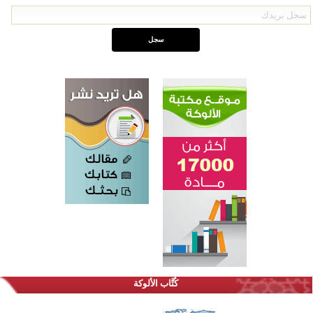
اختتام الدورة التاسعة لمسابقة حفظ وتلاوة القرآن الكريم في أزناكاييف
كُتَّاب الألوكة
تيسليتش تختتم برنامجا تعليميا لتعزيز القيم وبناء الشخصية للشباب المسلمين