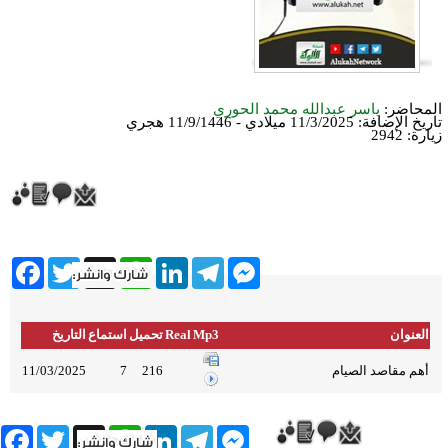
المحاضر:
ياسر عبدالله محمد الحوري
تاريخ الإضافة:
11/3/2025 ميلادي - 11/9/1446 هجري
زيارة: 2942
ebook
Twitter
WhatsApp
X
LinkedIn
Telegram
Messenger
العنوان
Mp3
Real
تحميل
استماع
التاريخ
أهم مقاصد الصيام
216
7
11/03/2025
book
Twitter
WhatsApp
X
LinkedIn
Telegram
Messenger