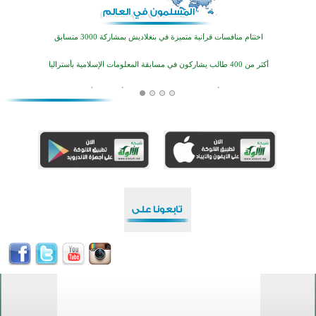
اختتام منافسات قرآنية متميزة في بنغلاديش بمشاركة 3000 متسابق
أكثر من 400 طالب يشاركون في مسابقة المعلومات الإسلامية بأستراليا
افتتاح تاريخي لأول مسجد في بلييفليا بالجبل الأسود منذ أكثر من قرن
منطقة ريبوفسي تحتفل بميلاد مسجد جديد في أجواء إيمانية مميزة
أكبر مشروع إسلامي في ريف أستراليا يفتتح أبوابه بعد سنوات من العمل والعطاء
القرآن والتربية في صدارة البرامج الصيفية للمسلمين في بينزا وساراتوف وموردوفيا هذا العام
اختتام الدورة التاسعة لمسابقة حفظ وتلاوة القرآن الكريم في أزناكاييف
تيسليتش تختتم برنامجا تعليميا لتعزيز القيم وبناء الشخصية للشباب المسلمين
اختتام منافسات قرآنية متميزة في بنغلاديش بمشاركة 3000 متسابق
أكثر من 400 طالب يشاركون في مسابقة المعلومات الإسلامية بأستراليا