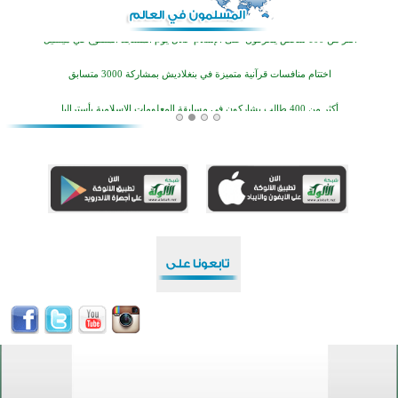
اختتام منافسات قرآنية متميزة في بنغلاديش بمشاركة 3000 متسابق
أكثر من 400 طالب يشاركون في مسابقة المعلومات الإسلامية بأستراليا
افتتاح تاريخي لأول مسجد في بلييفليا بالجبل الأسود منذ أكثر من قرن
منطقة ريبوفسي تحتفل بميلاد مسجد جديد في أجواء إيمانية مميزة
أكبر مشروع إسلامي في ريف أستراليا يفتتح أبوابه بعد سنوات من العمل والعطاء
القرآن والتربية في صدارة البرامج الصيفية للمسلمين في بينزا وساراتوف وموردوفيا هذا العام
اختتام الدورة التاسعة لمسابقة حفظ وتلاوة القرآن الكريم في أزناكاييف
أكثر من 100 شخص يتعرفون على الإسلام خلال يوم المسجد المفتوح في ميلفيل
اختتام منافسات قرآنية متميزة في بنغلاديش بمشاركة 3000 متسابق