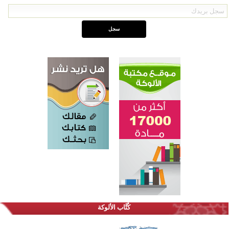
القرآن والتربية في صدارة البرامج الصيفية للمسلمين في بينزا وساراتوف وموردوفيا هذا العام
اختتام الدورة التاسعة لمسابقة حفظ وتلاوة القرآن الكريم في أزناكاييف
كُتَّاب الألوكة
أكثر من 100 شخص يتعرفون على الإسلام خلال يوم المسجد المفتوح في ميلفيل