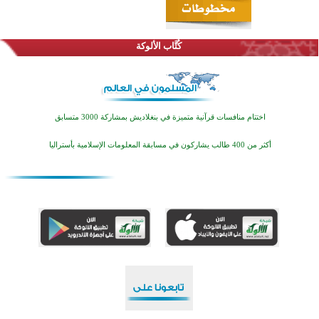
كُتَّاب الألوكة
اختتام منافسات قرآنية متميزة في بنغلاديش بمشاركة 3000 متسابق
أكثر من 400 طالب يشاركون في مسابقة المعلومات الإسلامية بأستراليا
افتتاح تاريخي لأول مسجد في بلييفليا بالجبل الأسود منذ أكثر من قرن
منطقة ريبوفسي تحتفل بميلاد مسجد جديد في أجواء إيمانية مميزة
أكبر مشروع إسلامي في ريف أستراليا يفتتح أبوابه بعد سنوات من العمل والعطاء
القرآن والتربية في صدارة البرامج الصيفية للمسلمين في بينزا وساراتوف وموردوفيا هذا العام
اختتام الدورة التاسعة لمسابقة حفظ وتلاوة القرآن الكريم في أزناكاييف
تيسليتش تختتم برنامجا تعليميا لتعزيز القيم وبناء الشخصية للشباب المسلمين