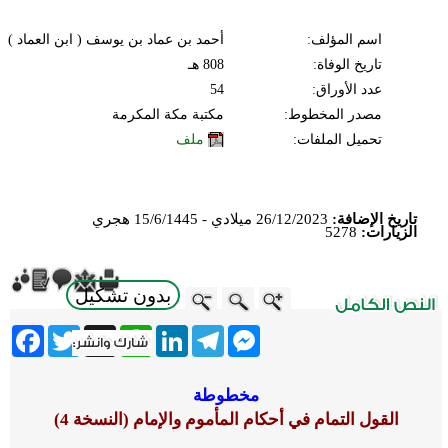
اسم المؤلف:
أحمد بن عماد بن يوسف ( ابن العماد )
تاريخ الوفاة:
808 هـ
عدد الأوراق:
54
مصدر المخطوط:
مكتبة مكة المكرمة
تحميل الملفات:
ملف
تاريخ الإضافة:
26/12/2023 ميلادي - 15/6/1445 هجري
الزيارات:
5278
بدون تشكيل
ebook
Twitter
WhatsApp
X
LinkedIn
Telegram
Messenger
مخطوطة
القول التمام في أحكام المأموم والإمام (النسخة 4)