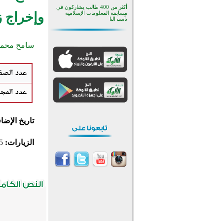
أكثر من 400 طالب يشاركون في
وإخراج زك
مسابقة المعلومات الإسلامية
بأستراليا
افتتاح تاريخي لأول مسجد في بلييفليا
بالجبل الأسود منذ أكثر من قرن
سامح محمد
منطقة ريبوفسي تحتفل بميلاد
مسجد جديد في أجواء إيمانية مميزة
أكبر مشروع إسلامي في ريف
عدد الصف
أستراليا يفتتح أبوابه بعد سنوات من
العمل والعطاء
القرآن والتربية في صدارة البرامج
عدد المج
الصيفية للمسلمين في بينزا
وساراتوف وموردوفيا هذا العام
اختتام الدورة التاسعة لمسابقة حفظ
وتلاوة القرآن الكريم في أزناكاييف
تاريخ الإضا
تيسليتش تختتم برنامجا تعليميا لتعزيز
القيم وبناء الشخصية للشباب
المسلمين
الزيارات:
5