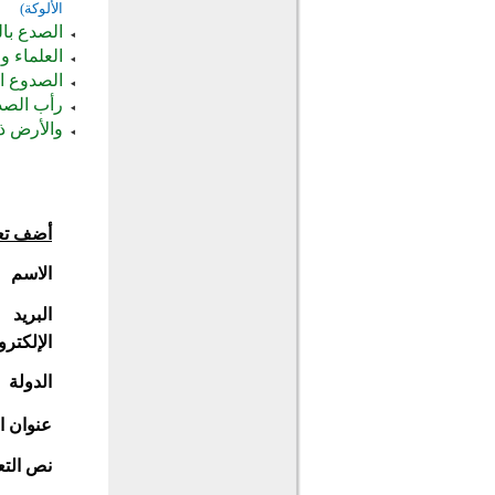
الألوكة)
الصدع با
العلماء و
الصدوع ال
رأب الصد
والأرض ذ
أضف تع
الاسم
البريد
الإلكترو
الدولة
عنوان ا
نص التع