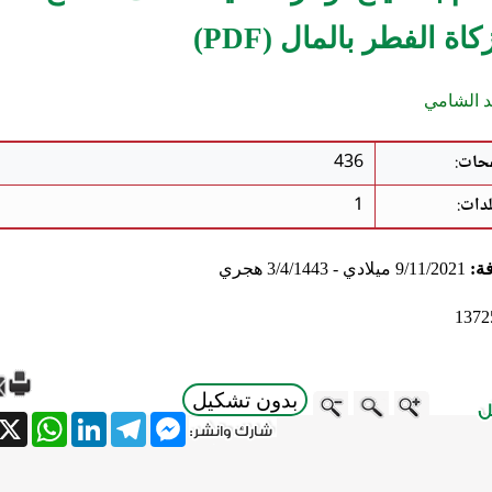
اة الفطر بالمال (PDF)
 الشامي
حات
:
436
لدات
:
1
فة:
9/11/2021 ميلادي - 3/4/1443 هجري
1372
بدون تشكيل
atsApp
X
LinkedIn
Telegram
Messenger