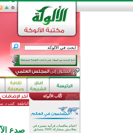
كُتَّاب الألوكة
الناطقة
كتب د. سع
اختتام منافسات قرآنية متميزة في
صدع الآ
بنغلاديش بمشاركة 3000 متسابق