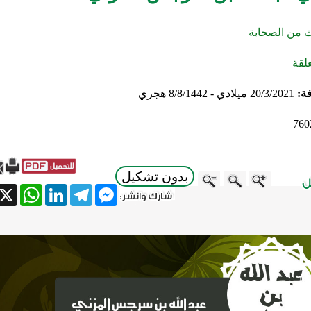
ث من الصحابة
لقة
فة:
20/3/2021 ميلادي - 8/8/1442 هجري
760
بدون تشكيل
atsApp
X
LinkedIn
Telegram
Messenger