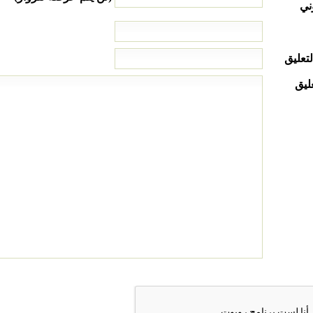
ني
لتعليق
ليق