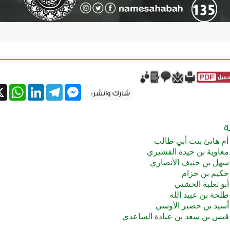
tsApp
X
LinkedIn
Telegram
Messenger
 أم هانئ بنت أبي طالب
معاوية بن حيدة القشيري
سهل بن حنيف الأنصاري
حكيم بن حزام
بو ثعلبة الخشني
لحة بن عبيد الله
أسيد بن حضير الأوسي
قيس بن سعد بن عبادة الساعدي