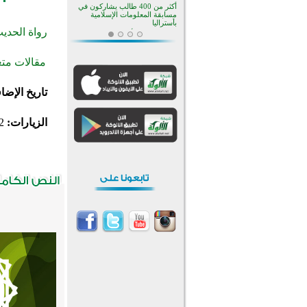
منطقة ريبوفسي تحتفل بميلاد
مسجد جديد في أجواء إيمانية مميزة
رواة الحدي
أكبر مشروع إسلامي في ريف
أستراليا يفتتح أبوابه بعد سنوات من
العمل والعطاء
مقالات متع
القرآن والتربية في صدارة البرامج
الصيفية للمسلمين في بينزا
وساراتوف وموردوفيا هذا العام
تاريخ الإضا
اختتام الدورة التاسعة لمسابقة حفظ
وتلاوة القرآن الكريم في أزناكاييف
الزيارات:
2
تيسليتش تختتم برنامجا تعليميا لتعزيز
القيم وبناء الشخصية للشباب
المسلمين
اختتام منافسات قرآنية متميزة في
بنغلاديش بمشاركة 3000 متسابق
أكثر من 400 طالب يشاركون في
مسابقة المعلومات الإسلامية
بأستراليا