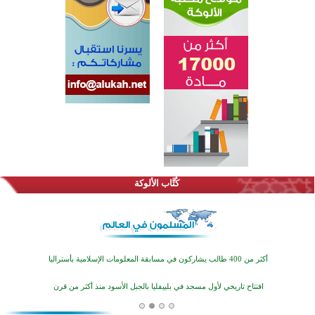
القرآن والتربية في صدارة البرامج الصيفية للمسلمين في بينزا وساراتوف وموردوفيا هذا العام
اختتام الدورة التاسعة لمسابقة حفظ وتلاوة القرآن الكريم في أزناكاييف
كُتَّاب الألوكة
أكثر من 100 شخص يتعرفون على الإسلام خلال يوم المسجد المفتوح في ميلفيل
اختتام منافسات قرآنية متميزة في بنغلاديش بمشاركة 3000 متسابق
أكثر من 400 طالب يشاركون في مسابقة المعلومات الإسلامية بأستراليا
افتتاح تاريخي لأول مسجد في بلييفليا بالجبل الأسود منذ أكثر من قرن
منطقة ريبوفسي تحتفل بميلاد مسجد جديد في أجواء إيمانية مميزة