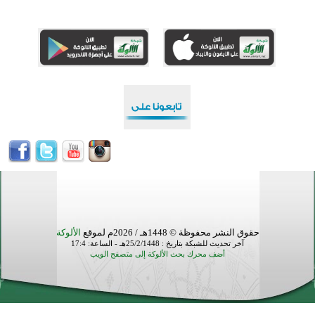
أكبر مشروع إسلامي في ريف أستراليا يفتتح أبوابه بعد سنوات من العمل والعطاء
القرآن والتربية في صدارة البرامج الصيفية للمسلمين في بينزا وساراتوف وموردوفيا هذا العام
اختتام الدورة التاسعة لمسابقة حفظ وتلاوة القرآن الكريم في أزناكاييف
أكثر من 100 شخص يتعرفون على الإسلام خلال يوم المسجد المفتوح في ميلفيل
اختتام منافسات قرآنية متميزة في بنغلاديش بمشاركة 3000 متسابق
حقوق النشر محفوظة © 1448هـ / 2026م لموقع
الألوكة
آخر تحديث للشبكة بتاريخ : 25/2/1448هـ - الساعة: 17:4
أضف محرك بحث الألوكة إلى متصفح الويب