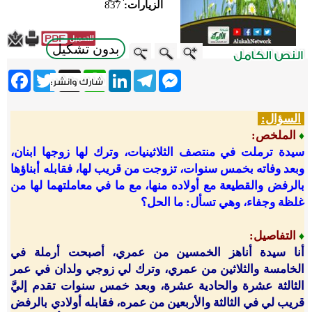
الزيارات:
837
بدون تشكيل
ebook
Twitter
WhatsApp
X
LinkedIn
Telegram
Messenger
السؤال:
الملخص
:
♦
سيدة ترملت في منتصف الثلاثينيات، وترك لها زوجها ابنان،
وبعد وفاته بخمس سنوات، تزوجت من قريب لها، فقابله أبناؤها
بالرفض والقطيعة مع أولاده منها، مع ما في معاملتهما لها من
غلظة وجفاء، وهي تسأل: ما الحل؟
التفاصيل
:
♦
أنا سيدة أناهز الخمسين من عمري، أصبحت أرملة في
الخامسة والثلاثين من عمري، وترك لي زوجي ولدان في عمر
الثالثة عشرة والحادية عشرة، وبعد خمس سنوات تقدم إليَّ
قريب لي في الثالثة والأربعين من عمره، فقابله أولادي بالرفض