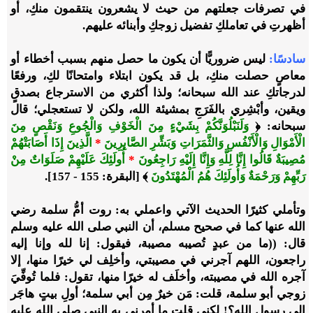
في تصرفات جعلتهم من حيث لا يشعرون ينتقمون منكِ، أو
أظهرتِ في تعاملكِ تفضيل زوجكِ وأبنائه عليهم.
سادسًا:
ليس ضروريًّا أن يكون ما حصل منهم بسبب أخطاء أو
معاصٍ حصلت منكِ، بل قد يكون ابتلاء وامتحانًا لكِ، ورفعًا
لدرجاتكِ عند الله سبحانه؛ ولذا أكثري من الاسترجاع بصدقٍ
ويقين، وأبْشِري بالفَرَجِ بمشيئة الله، ولكن لا تستعجلي؛ قال
سبحانه: ﴿
وَلَنَبْلُوَنَّكُمْ بِشَيْءٍ مِنَ الْخَوْفِ وَالْجُوعِ وَنَقْصٍ مِنَ
الْأَمْوَالِ وَالْأَنْفُسِ وَالثَّمَرَاتِ وَبَشِّرِ الصَّابِرِينَ
*
الَّذِينَ إِذَا أَصَابَتْهُمْ
مُصِيبَةٌ قَالُوا إِنَّا لِلَّهِ وَإِنَّا إِلَيْهِ رَاجِعُونَ
*
أُولَئِكَ عَلَيْهِمْ صَلَوَاتٌ مِنْ
رَبِّهِمْ وَرَحْمَةٌ وَأُولَئِكَ هُمُ الْمُهْتَدُونَ
﴾ [البقرة: 155 - 157].
وتأملي كثيرًا الحديث الآتي واعملي به: روت أمُّ سلمة رضي
الله عنها كما في صحيح مسلم، أن النبي صلى الله عليه وسلم
قال: ((ما من عبدٍ تُصيبه مصيبة، فيقول: إنا لله وإنا إليه
راجعون، اللهم آجرني في مصيبتي، وأخلِف لي خيرًا منها، إلا
آجره الله في مصيبته، وأخلَف له خيرًا منها، تقول: فلما تُوفِّيَ
زوجي أبو سلمة، قلت: مَن خيرٌ مِن أبي سلمة؛ أولِ بيتٍ هاجَر
إلى رسول الله؟! لكني قلت ما أمرني به النبي صلى الله عليه