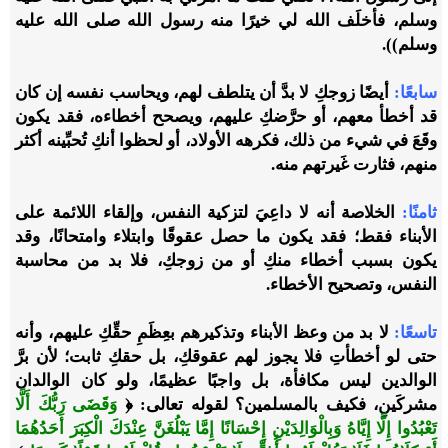
وسلم، فأخلَف الله لي خيرًا منه رسول الله صلى الله عليه
وسلم)).
سابعًا:
أيضًا زوجكِ لا بدَّ أن يتلطف لهم، ويحاسب نفسه إن كان
قد أخطأ معهم، أو حرَّضكِ عليهم، ويصحح أخطاءه، فقد يكون
وقَعَ في شيء من ذلك، فكرهه الأولاد، أو لحظوا أنكِ تُحبِّينه أكثر
منهم، فثارت غَيرتهم منه.
ثامنًا:
الخلاصة أنه لا داعِيَ لتزكية النفس، وإلقاء اللائمة على
الأبناء فقط؛ فقد يكون ما حصل عقوقًا وابتلاء وامتحانًا، وقد
يكون بسبب أخطاء منكِ أو من زوجكِ، فلا بد من محاسبة
النفس، وتصحيح الأخطاء.
تاسعًا:
لا بد من وعظ الأبناء وتذكيرهم بعِظَمِ حقِّكِ عليهم، وأنه
حتى لو أخطأتِ فلا يجوز لهم عقوقكِ، بل حقكِ ثابت؛ لأن برَّ
الوالدين ليس مكافأة، بل واجبًا عظيمًا، ولو كان الوالدان
مشركَينِ، فكيف بالمسلمين؟ لقوله تعالى: ﴿
وَقَضَى رَبُّكَ أَلَّا
تَعْبُدُوا إِلَّا إِيَّاهُ وَبِالْوَالِدَيْنِ إِحْسَانًا إِمَّا يَبْلُغَنَّ عِنْدَكَ الْكِبَرَ أَحَدُهُمَا