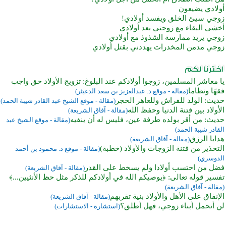
أولادي يضيعون
زوجي سيئ الخلق ويفسد أولادي!
أخشى البقاء مع زوجتي بعد أولادي
زوجي يريد ممارسة الشذوذ مع أولادي
زوجي مدمن المخدرات يهددني بقتل أولادي
يا معاشر المسلمين، زوجوا أولادكم عند البلوغ: تزويج الأولاد حق واجب
فقهًا ونظاما
(مقالة - موقع د. عبدالعزيز بن سعد الدغيثر)
حديث: الولد للفراش وللعاهر الحجر
(مقالة - موقع الشيخ عبد القادر شيبة الحمد)
الأولاد بين فتنة الدنيا وحفظ الله
(مقالة - آفاق الشريعة)
حديث: من أقر بولده طرفة عين، فليس له أن ينفيه
(مقالة - موقع الشيخ عبد
القادر شيبة الحمد)
هدايا الرزق
(مقالة - آفاق الشريعة)
التحذير من فتنة الزوجات والأولاد (خطبة)
(مقالة - موقع د. محمود بن أحمد
الدوسري)
فضل من احتسب أولادا ولم يسخط على القدر
(مقالة - آفاق الشريعة)
تفسير قوله تعالى: ﴿يوصيكم الله في أولادكم للذكر مثل حظ الأنثيين...﴾
(مقالة - آفاق الشريعة)
الإنفاق على الأهل والأولاد بنية تقربهم
(مقالة - آفاق الشريعة)
لن أتحمل أبناء زوجي، فهل أطلق؟
(استشارة - الاستشارات)