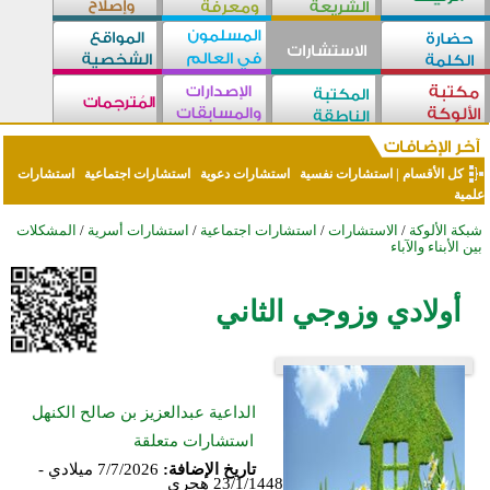
كل الأقسام
|
استشارات نفسية
استشارات دعوية
استشارات اجتماعية
استشارات
علمية
شبكة الألوكة
/
الاستشارات
/
استشارات اجتماعية
/
استشارات أسرية
/
المشكلات
بين الأبناء والآباء
أولادي وزوجي الثاني
الداعية عبدالعزيز بن صالح الكنهل
استشارات متعلقة
تاريخ الإضافة:
7/7/2026 ميلادي -
23/1/1448 هجري