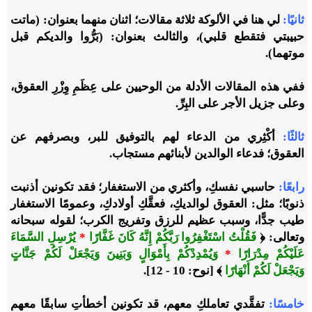
ثانيًا:
لي هنا في الألوكة ثلاثة مقالات؛ اثنان منهما بعنوان: (ماتت
حبيبتي فتقطع قلبي)، والثالث بعنوان: (بَرُّوا والديكم قبل
موتهما).
ففي هذه المقالات الأدلة من الوحيين على عِظَمِ وِزْرِ العقوق،
وعلى جزيل الأجر على البِرِّ.
ثالثًا:
أكْثِري من الدعاء لهم بالتوفيق للبر، وبصرفهم عن
العقوق؛ فدعاء الوالدين لأبنائهم مستجاب.
رابعًا:
حاسبي نفسكِ، وأكثري من الاستغفار؛ فقد تكونين أذنبت
ذنوبًا؛ مثل: العقوق لوالديكِ، فعقَّكِ أولادكِ، وعمومًا الاستغفار
طيب جدًّا، وسبب عظيم للرزق وتفريج الكرب؛ لقوله سبحانه
وتعالى: ﴿
فَقُلْتُ اسْتَغْفِرُوا رَبَّكُمْ إِنَّهُ كَانَ غَفَّارًا
*
يُرْسِلِ السَّمَاءَ
عَلَيْكُمْ مِدْرَارًا
*
وَيُمْدِدْكُمْ بِأَمْوَالٍ وَبَنِينَ وَيَجْعَلْ لَكُمْ جَنَّاتٍ
وَيَجْعَلْ لَكُمْ أَنْهَارًا
﴾ [نوح: 10 - 12].
خامسًا:
تفقَّدي تعاملكِ معهم، قد تكونين أخطأتِ سابقًا معهم