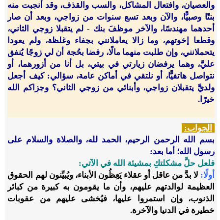
والعصيان، وافتعال المشاكل، والسب والقذف، وقد أنجبت منه
بنتًا وصبيًّا، والآن وبعد تسع سنوات من زواجي، وبعد أن صار
أحدهما مهندسًا، والآخر موظفَ بنك - لم يتقبلا زوجي الثاني،
وقطعا إخوتهم، وما زالا يعاملانني بجفاء وغلظة، ولم يعودا
يتحملانني، وإن طلبت منهما مالًا، رفضا بحُجة أن لي زوجًا يُنفق
عليَّ، وهما يرفضان زيارتي في بيتي، بل أنا من أزورهما، أو
نتواصل هاتفيًّا، أو نلتقي في أماكن عامة، سؤالي: كيف أجعل
ولديَّ يتقبلان زواجي، وأبنائي من زوجي الثاني؟ وجزاكم الله
خيرًا.
الجواب:
بسم الله الرحمن الرحيم، الحمد لله، والصلاة والسلام على
رسول الله؛ أما بعد:
فلعل حلَّ مشكلتكِ بمشيئة الله في الآتي:
أولًا:
لا بدَّ من عاقل أو عقلاء يَعِظُون الأبناء، ويُبيِّنون لهم الحقوق
العظيمة لوالدتهم عليهم، وأن ما يقومون به كبيرة من كبائر
الذنوب، وإن استمروا عليها، فيُخشى عليهم من عقوبات
خطيرة في الدنيا والآخرة.