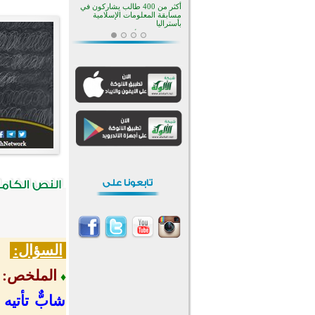
بأستراليا
افتتاح تاريخي لأول مسجد في بلييفليا
بالجبل الأسود منذ أكثر من قرن
منطقة ريبوفسي تحتفل بميلاد
مسجد جديد في أجواء إيمانية مميزة
أكبر مشروع إسلامي في ريف
أستراليا يفتتح أبوابه بعد سنوات من
العمل والعطاء
القرآن والتربية في صدارة البرامج
الصيفية للمسلمين في بينزا
وساراتوف وموردوفيا هذا العام
اختتام الدورة التاسعة لمسابقة حفظ
وتلاوة القرآن الكريم في أزناكاييف
تيسليتش تختتم برنامجا تعليميا لتعزيز
القيم وبناء الشخصية للشباب
المسلمين
اختتام منافسات قرآنية متميزة في
بنغلاديش بمشاركة 3000 متسابق
أكثر من 400 طالب يشاركون في
مسابقة المعلومات الإسلامية
بأستراليا
السؤال:
الملخص
:
♦
شابٌّ تأتيه