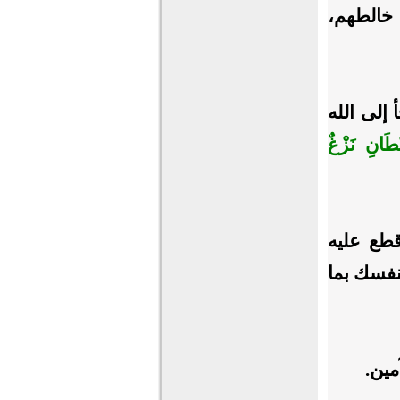
 خالطهم،
إلى الله
يْطَانِ نَزْغٌ
قطع عليه
نفسك بما
مين.