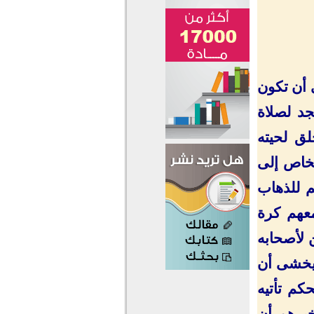
 أن تكون
جد لصلاة
لق لحيته
شخاص إلى
م للذهاب
عهم كرة
ن لأصحابه
 يخشى أن
حكم تأتيه
خبرهم أن