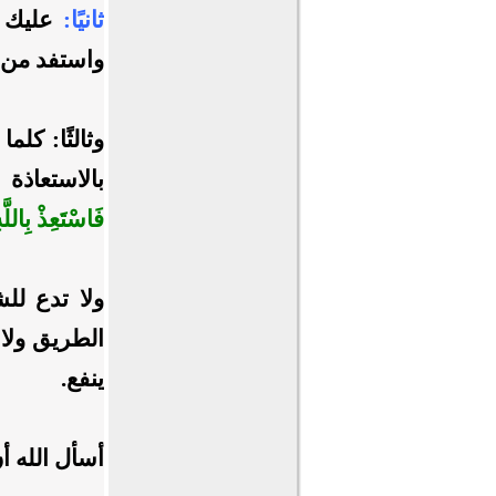
ثانيًا:
عليك ب
واستفد من 
وثالثًا: كل
بالاستعاذة
فَاسْتَعِذْ بِاللَّ
ولا تدع لل
الطريق ولا
ينفع.
أسأل الله أ