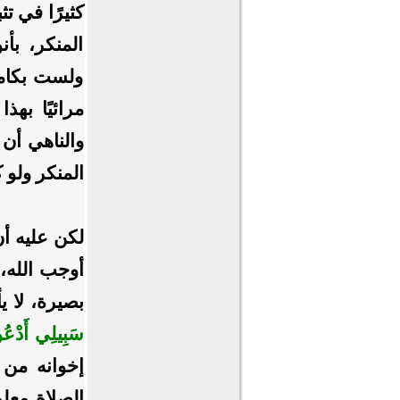
كثيرًا في ت
المنكر، بأن
ولست بكامل
مرائيًا به
والناهي أن 
المنكر ولو 
لكن عليه أ
أوجب الله، 
بصيرة، لا ي
سَبِيلِي أَدْعُو
إخوانه من 
الصلاة معلو