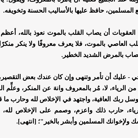
مع المسلمين، حافظ عليها بالأساليب الحسنة وتخويفه.
لعقوبات أن يصاب القلب بالموت نعوذ بالله، أعظم 
 العاصي بالموت، فلا يعرف معروفًا ولا ينكر منكرًا، 
يصاب بالمرض الشديد الخطير.
خي - عليك أن تأمر وتنهى وإن كان عندك بعض التقصير، 
 الرياء، لا، مُر بالمعروف وانهَ عن المنكر، وعلِّم الخ
وسل ربك العافية، واجتهد في الإخلاص لله وحارب ما ق
اء، حارب ذلك واعزم، وصمم على الإخلاص لله، و
ك ولإخوانك المسلمين وأبشر بالخير"؛ [انتهى].