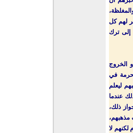
المغلظة،
ر لهم كل
 إلى ترك
و الخروج
محرمة في
هم ليعلم
لك عندما
جواز ذلك،
 مذهبهم،
لكنهم لا