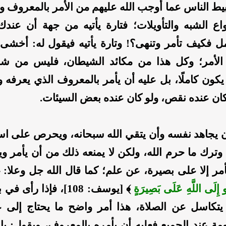
ثبيط الناس عما أوجب الله عليهم من الأمر بالمعروف و
واع الشبه والتأويلات؛ فتارة يأتيه من جهة أن عندك 
 فكيف تأمر وتنهى؟! وتارة يأتيه فيقول له: أخشى
ذا الأمر؛ وكل هذا من مكائد الشيطان، فليس من ش
يكون كاملًا، بل عليه أن يأمر بالمعروف الذي يعرفه 
كان عنده نقص، ولو كان عنده بعض السيئات.
ن يجاهد نفسه وأن يتقي الله سبحانه، ويحرص على اس
وترك ما حرم الله، ولكن لا يمنعه ذلك من أن يأمر و
أمر إلا على بصيرة، عن علم؛ كما قال الله جل وعلا: 
 إِلَى اللَّهِ عَلَى بَصِيرَةٍ
﴾ [يوسف: 108]، فإذا رأى 
يتكاسل عن الصلاة، هذا أمر واضح ما يحتاج إلى ع
مة عند الجميع فعليه أن يأمره بالمعروف، ويقول: يا 