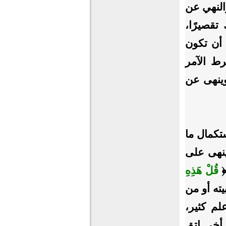
النهي عن
تقصيرًا،
 أن تكون
رط الآمر
وينهى عن
تكمال ما
ينهى على
﴿
قُلْ هَذِهِ
في بيته أو من
لم كثير،
أخي اتقِ