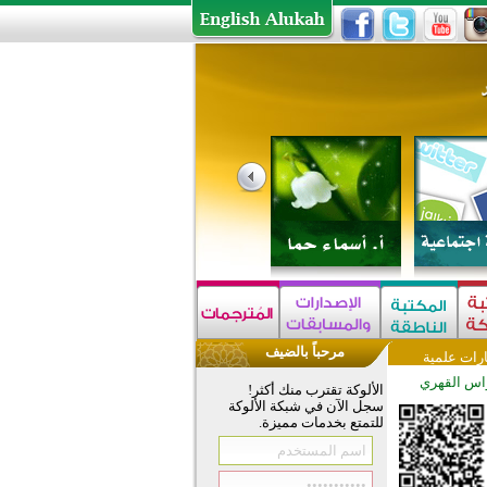
مرحباً بالضيف
رات علمية
اس القهري
الألوكة تقترب منك أكثر!
سجل الآن في شبكة الألوكة
للتمتع بخدمات مميزة.