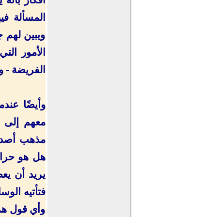
المسألة في
ويبين لهم ج
الأمور الت
الفريضة - وإ
وأيضًا عند
معهم إلى أ
مذهب أصدقا
هل هو حرام
يريد أن يعط
فتأتيه الوس
وأي قول هم