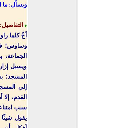
ويسأل: ما ا
التفاصيل
:
♦
أخٌ كلما را
وساوس؛ فمث
الجماعة، ي
ويسبل إزاره
المسجد؛ بس
إلى المسجد
القدم، إلا 
سبب امتناع
يقول شيئًا 
أفكار بأنه 