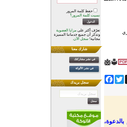
حفظ كلمة المرور
نسيت كلمة المرور؟
تعرّف أكثر على
مزايا العضوية
وتذكر أن جميع خدماتنا المميزة
مجانية!
سجل الآن
.
شارك معنا
في نشر مشاركتك
في نشر الألوكة
Facebook
Twitter
Wh
سجل بريدك
 بالدعوة،