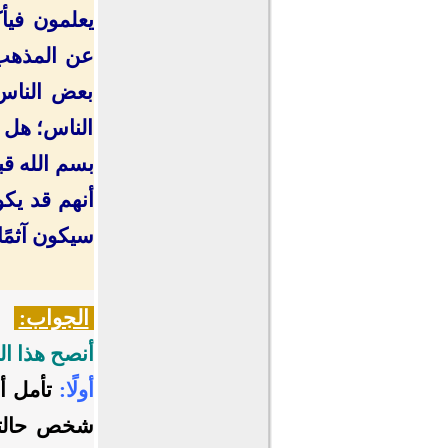
يعلمون فيأ
عن المذهب 
بعض الناس 
الناس؛ هل ي
بسم الله قب
أنهم قد يكو
سيكون آثمًا
الجواب:
أنصح هذا ا
أولًا:
تأمل أخ
شخص حالته