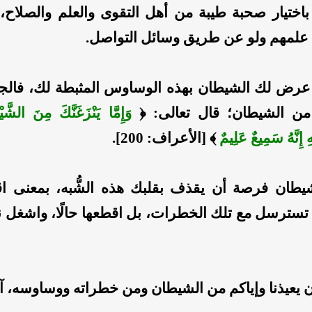
اختيار صحبة طيبة من أهل التقوى والعلم والصلاح،
علمهم ولو عن طريق وسائل التواصل.
ما عرض لك الشيطان بهذه الوساوس المثبطة لك، فالجأ 
 من الشيطان؛ قال تعالى: ﴿
وَإِمَّا يَنْزَغَنَّكَ مِنَ الشَّ
هِ إِنَّهُ سَمِيعٌ عَلِيمٌ
﴾ [الأعراف: 200].
شيطان فرصة أن يقذف بقلبك هذه الشُّبه، بمعنى ا
 تسترسل مع تلك الخطرات، بل اقطعها حالًا، واشغل 
ن يعيذنا وإياكم من الشيطان ومن خطراته ووساوسه، آ