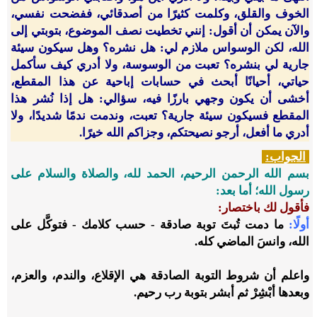
الخوف والقلق، وكلمت كثيرًا من أصدقائي، ففضحت نفسي،
والآن يمكن أن أقول: إنني تخطيت نصف الموضوع، بتوبتي إلى
الله، لكن الوسواس ملازم لي: هل نشره؟ وهل سيكون سيئة
جارية لي بنشره؟ تعبت من الوسوسة، ولا أدري كيف سأكمل
حياتي، أحيانًا أبحث في حسابات إباحية عن هذا المقطع،
أخشى أن يكون وجهي بارزًا فيه، سؤالي: هل إذا نُشر هذا
المقطع فسيكون سيئة جارية؟ تعبت، وندمت ندمًا شديدًا، ولا
أدري ما أفعل، أرجو نصيحتكم، وجزاكم الله خيرًا.
الجواب:
بسم الله الرحمن الرحيم، الحمد لله، والصلاة والسلام على
رسول الله؛ أما بعد:
فأقول لك باختصار:
أولًا:
ما دمت تُبتَ توبة صادقة - حسب كلامك - فتوكَّل على
الله، وانسَ الماضي كله.
واعلم أن شروط التوبة الصادقة هي الإقلاع، والندم، والعزم،
وبعدها أبْشِرْ ثم أبشر بتوبة رب رحيم.