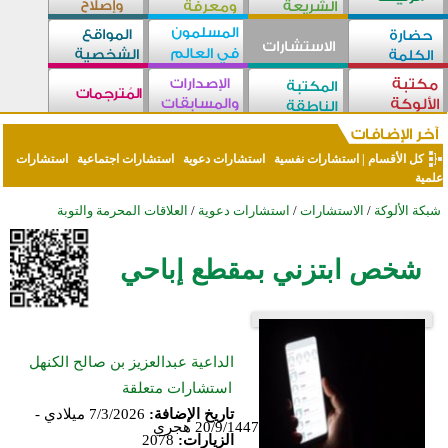
كل الأقسام
|
استشارات نفسية
استشارات دعوية
استشارات اجتماعية
استشارات
علمية
شبكة الألوكة
/
الاستشارات
/
استشارات دعوية
/
العلاقات المحرمة والتوبة
شخص ابتزني بمقطع إباحي
الداعية عبدالعزيز بن صالح الكنهل
استشارات متعلقة
تاريخ الإضافة:
7/3/2026 ميلادي -
20/9/1447 هجري
الزيارات:
2078