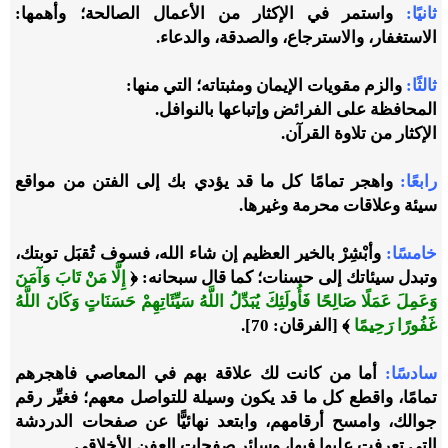
ثانيًا:
واستمر في الإكثار من الأعمال الصالحة؛ وأهمها:
الاستغفار، والاسترجاع، والصدقة، والدعاء.
ثالثًا:
والزم مقويات الإيمان ومثبتاته؛ التي منها:
المحافظة على الفرائض وإتباعها بالنوافل.
الإكثار من تلاوة القرآن.
رابعًا:
واهجر تمامًا كل ما قد يؤدي بك إلى الفتن من مواقع
سيئة وعلاقات محرمة وغيرها.
خامسًا:
وأبْشِرْ بالخير العظيم إن شاء الله، فسوف تُقبَل توبتك،
وتبدل سيئاتك إلى حسنات؛ كما قال سبحانه: ﴿
إِلَّا مَنْ تَابَ وَآمَنَ
وَعَمِلَ عَمَلًا صَالِحًا فَأُولَئِكَ يُبَدِّلُ اللَّهُ سَيِّئَاتِهِمْ حَسَنَاتٍ وَكَانَ اللَّهُ
غَفُورًا رَحِيمًا
﴾ [الفرقان: 70].
سادسًا:
أما من كانت لك علاقة بهم في المعاصي فاهجرهم
تمامًا، واقطع كل ما قد يكون وسيلة للتواصل معهم؛ فغيِّر رقم
جوالك، وامسح أرقامهم، وابتعد نهائيًّا عن صفحات الدردشة
التي تعرفت عليها فيها، وسائر صفحات العفن الأخلاقي.