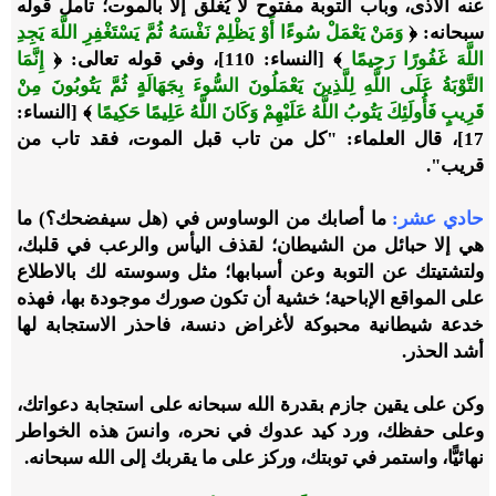
عنه الأذى، وباب التوبة مفتوح لا يُغلق إلا بالموت؛ تأمل قوله
سبحانه: ﴿
وَمَنْ يَعْمَلْ سُوءًا أَوْ يَظْلِمْ نَفْسَهُ ثُمَّ يَسْتَغْفِرِ اللَّهَ يَجِدِ
اللَّهَ غَفُورًا رَحِيمًا
﴾ [النساء: 110]، وفي قوله تعالى: ﴿
إِنَّمَا
التَّوْبَةُ عَلَى اللَّهِ لِلَّذِينَ يَعْمَلُونَ السُّوءَ بِجَهَالَةٍ ثُمَّ يَتُوبُونَ مِنْ
قَرِيبٍ فَأُولَئِكَ يَتُوبُ اللَّهُ عَلَيْهِمْ وَكَانَ اللَّهُ عَلِيمًا حَكِيمًا
﴾ [النساء:
17]، قال العلماء: "كل من تاب قبل الموت، فقد تاب من
قريب".
حادي عشر:
ما أصابك من الوساوس في (هل سيفضحك؟) ما
هي إلا حبائل من الشيطان؛ لقذف اليأس والرعب في قلبك،
ولتشتيتك عن التوبة وعن أسبابها؛ مثل وسوسته لك بالاطلاع
على المواقع الإباحية؛ خشية أن تكون صورك موجودة بها، فهذه
خدعة شيطانية محبوكة لأغراض دنسة، فاحذر الاستجابة لها
أشد الحذر.
وكن على يقين جازم بقدرة الله سبحانه على استجابة دعواتك،
وعلى حفظك، ورد كيد عدوك في نحره، وانسَ هذه الخواطر
نهائيًّا، واستمر في توبتك، وركز على ما يقربك إلى الله سبحانه.