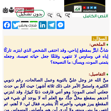
بدون تشكيل
ebook
Twitter
WhatsApp
X
LinkedIn
Telegram
Messenger
السؤال:
الملخص:
♦
شابٌّ ابتُزَّ بمقطع إباحي، وقد اختفى الشخص الذي ابتزه، تاركًا
إياه في وساوس لا تنتهي، وقلقًا جعل حياته تعيسة، وجعله
يتمنى الموت، ويسأل: ما النصيحة؟
التفاصيل
:
♦
منَّ الله عز وجل عليَّ بالتوبة وعمل الصالحات، رغم ذنوبي
الكثيرة، واستمرَّ الأمر على ذلك ثلاثة أشهر؛ حيث ألمَّ بي حدث
جعلني أتمنى الموت؛ وهو أنني قارفت ذنبًا كبيرًا، وقد ابتزني
أحدهم بمقطع مخلٍّ جدًّا، مع العلم أنه لا يوجد أي شيء في
المقطع يبرز هويتي، وأخبرته ألَّا ينشره، فقال لي: لا أهتم، ثم
انتهى ما بيني وبينه، ولا أدري أين هو، وأصابني الوسواس من