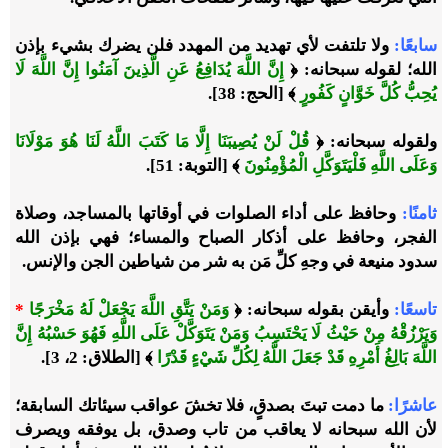
سابعًا:
ولا تلتفت لأي تهديد من المهدد فلن يضرك بشيء بإذن
الله؛ لقوله سبحانه: ﴿
إِنَّ اللَّهَ يُدَافِعُ عَنِ الَّذِينَ آمَنُوا إِنَّ اللَّهَ لَا
يُحِبُّ كُلَّ خَوَّانٍ كَفُورٍ
﴾ [الحج: 38].
ولقوله سبحانه: ﴿
قُلْ لَنْ يُصِيبَنَا إِلَّا مَا كَتَبَ اللَّهُ لَنَا هُوَ مَوْلَانَا
وَعَلَى اللَّهِ فَلْيَتَوَكَّلِ الْمُؤْمِنُونَ
﴾ [التوبة: 51].
ثامنًا:
وحافظ على أداء الصلوات في أوقاتها بالمساجد، وصلاة
الفجر، وحافظ على أذكار الصباح والمساء؛ فهي بإذن الله
سدود منيعة في وجهِ كلِّ مَن به شر من شياطين الجن والإنس.
تاسعًا:
وأيقن بقوله سبحانه: ﴿
وَمَنْ يَتَّقِ اللَّهَ يَجْعَلْ لَهُ مَخْرَجًا
*
وَيَرْزُقْهُ مِنْ حَيْثُ لَا يَحْتَسِبُ وَمَنْ يَتَوَكَّلْ عَلَى اللَّهِ فَهُوَ حَسْبُهُ إِنَّ
اللَّهَ بَالِغُ أَمْرِهِ قَدْ جَعَلَ اللَّهُ لِكُلِّ شَيْءٍ قَدْرًا
﴾ [الطلاق: 2، 3].
عاشرًا:
ما دمت تبتَ بصدقٍ، فلا تخشَ عواقب سيئاتك السابقة؛
لأن الله سبحانه لا يعاقب من تاب وصدق، بل يوفقه ويصرف