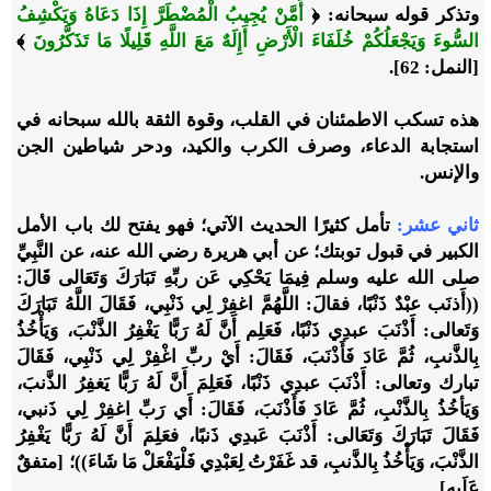
وتذكر قوله سبحانه: ﴿
أَمَّنْ يُجِيبُ الْمُضْطَرَّ إِذَا دَعَاهُ وَيَكْشِفُ
السُّوءَ وَيَجْعَلُكُمْ خُلَفَاءَ الْأَرْضِ أَإِلَهٌ مَعَ اللَّهِ قَلِيلًا مَا تَذَكَّرُونَ
﴾
[النمل: 62].
هذه تسكب الاطمئنان في القلب، وقوة الثقة بالله سبحانه في
استجابة الدعاء، وصرف الكرب والكيد، ودحر شياطين الجن
والإنس.
ثاني عشر:
تأمل كثيرًا الحديث الآتي؛ فهو يفتح لك باب الأمل
الكبير في قبول توبتك؛ عن أبي هريرة رضي الله عنه، عن النَّبِيِّ
صلى الله عليه وسلم فِيمَا يَحْكِي عَن ربِّهِ تَبَارَكَ وَتَعَالى قَالَ:
((أَذنَب عبْدٌ ذَنْبًا، فقالَ: اللَّهُمَّ اغفِرْ لِي ذَنْبِي، فَقَالَ اللَّهُ تَبَارَكَ
وَتَعالى: أَذْنَبَ عبدِي ذَنْبًا، فَعَلِم أَنَّ لَهُ رَبًّا يَغْفِرُ الذَّنْبَ، وَيَأْخُذُ
بِالذَّنبِ، ثُمَّ عَادَ فَأَذْنَبَ، فَقَالَ: أَيْ ربِّ اغْفِرْ لِي ذَنْبِي، فَقَالَ
تبارك وتعالى: أَذْنَبَ عبدِي ذَنْبًا، فَعَلِمَ أَنَّ لَهُ رَبًّا يَغفِرُ الذَّنبَ،
وَيَأخُذُ بِالذَّنْبِ، ثُمَّ عَادَ فَأَذْنَبَ، فَقَالَ: أَي رَبِّ اغفِرْ لِي ذَنبي،
فَقَالَ تَبَارَكَ وَتَعَالى: أَذْنَبَ عَبدِي ذَنبًا، فعَلِمَ أَنَّ لَهُ رَبًّا يَغْفِرُ
الذَّنْبَ، وَيَأْخُذُ بِالذَّنبِ، قد غَفَرْتُ لِعَبْدِي فَلْيَفْعَلْ مَا شَاءَ))؛ [متفقٌ
عَلَيهِ].