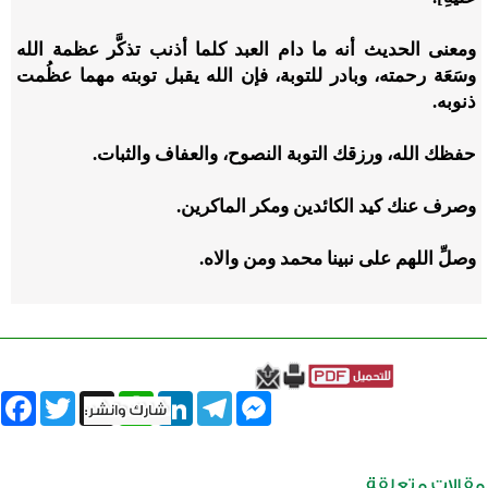
ومعنى الحديث أنه ما دام العبد كلما أذنب تذكَّر عظمة الله
وسَعَة رحمته، وبادر للتوبة، فإن الله يقبل توبته مهما عظُمت
ذنوبه.
حفظك الله، ورزقك التوبة النصوح، والعفاف والثبات.
وصرف عنك كيد الكائدين ومكر الماكرين.
وصلِّ اللهم على نبينا محمد ومن والاه.
book
Twitter
WhatsApp
X
LinkedIn
Telegram
Messenger