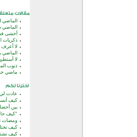
الماضي ال
الماضي د
أخشى فض
ذكريات ال
لا أعرف 
الماضي ي
لا أستطي
ذنوب الم
ماضي خط
عادت لي ا
كيف أنسى
بين أحضان
"كيف حال
ومضات نبو
كيف تختار
كيف تشتر