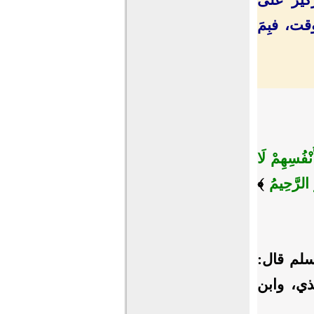
ت، فبِمَ
ْفُسِهِمْ لَا
 الرَّحِيمُ
﴾
سلم قال:
مذي، وابن