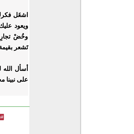
اشغَل فكرك
ويعود عليك 
وخُضْ تجار
تَشعر بقيم
أسأل الله ل
على نبينا م