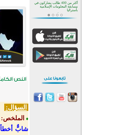
مسابقة المعلومات الإسلامية
بأستراليا
افتتاح تاريخي لأول مسجد في بلييفليا
بالجبل الأسود منذ أكثر من قرن
منطقة ريبوفسي تحتفل بميلاد
مسجد جديد في أجواء إيمانية مميزة
أكبر مشروع إسلامي في ريف
أستراليا يفتتح أبوابه بعد سنوات من
العمل والعطاء
القرآن والتربية في صدارة البرامج
الصيفية للمسلمين في بينزا
وساراتوف وموردوفيا هذا العام
اختتام الدورة التاسعة لمسابقة حفظ
وتلاوة القرآن الكريم في أزناكاييف
تيسليتش تختتم برنامجا تعليميا لتعزيز
القيم وبناء الشخصية للشباب
المسلمين
اختتام منافسات قرآنية متميزة في
بنغلاديش بمشاركة 3000 متسابق
أكثر من 400 طالب يشاركون في
مسابقة المعلومات الإسلامية
بأستراليا
السؤال:
الملخص:
♦
شابٌّ أخطأ