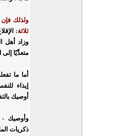
ولذلك فإن 
ثلاثة
: الإقل
وزاد أهل ال
متعدِّيًا إلى
أما ما تفعل
إيذاء للنف
أوصيك بالتف
وأوصيك - أ
ذكريات الما