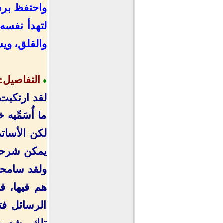
واحتفظ برسا
لتهدأ نفسه،
والقلق، ويس
التفاصيل:
♦
لقد ارتكبت
ما أُسَمِّيه 
لكن الأساتذ
يمكن شرحها
ولقد سامحون
هم فيها، ف
الرسائل فت
تلك، شعرت 