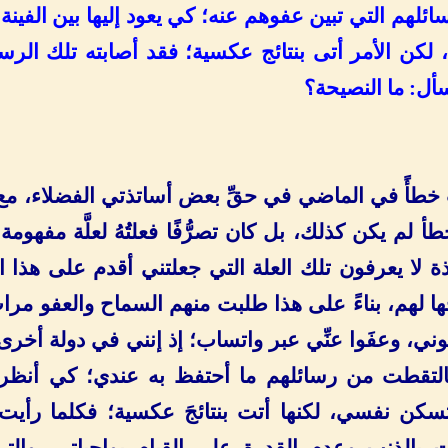
ئلهم التي تبين عفوهم عنه؛ كي يعود إليها بين الفينة
 لكن الأمر أتى بنتائج عكسية؛ فقد أصابته تلك الرسا
أل: ما النصيحة؟
 خطأً في الماضي في حقِّ بعض أساتذتي الفضلاء، مع 
خطأ لم يكن كذلك، بل كان تصرُّفًا فعلتُهُ لعلَّة مفهومة جد
ة لا يعرفون تلك العلة التي جعلتني أقدم على هذا ال
 لهم، بناءً على هذا طلبت منهم السماح والعفو مرا
ي، وعفَوا عنِّي عبر واتساب؛ إذ إنني في دولة أخرى 
التقطت من رسائلهم ما أحتفظ به عندي؛ كي أنظر 
سكن نفسي، لكنها أتت بنتائجَ عكسية؛ فكلما رأيت
بالذنب وعدم القدرة على القيام بواجباتي، والت