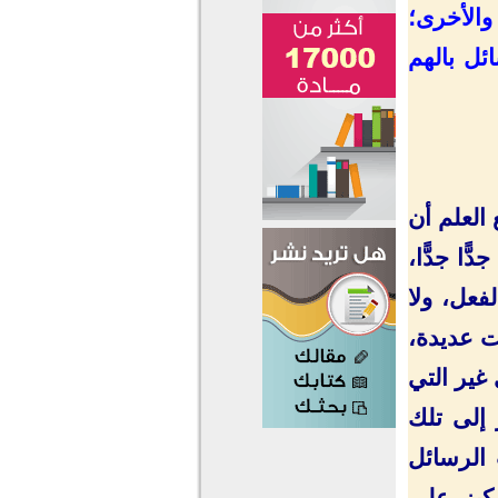
 والأخرى؛
ئل بالهم
العلم أن
ًّا جدًّا،
فعل، ولا
ت عديدة،
غير التي
إلى تلك
 الرسائل
ركيز على