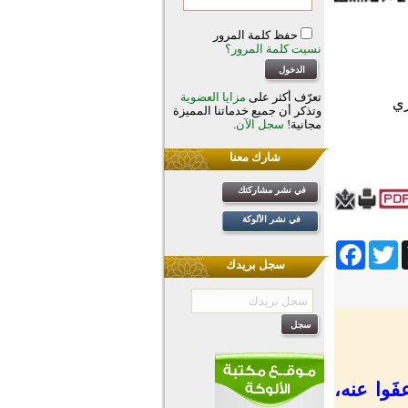
حفظ كلمة المرور
نسيت كلمة المرور؟
تعرّف أكثر على
مزايا العضوية
وتذكر أن جميع خدماتنا المميزة
مجانية!
سجل الآن
.
شارك معنا
في نشر مشاركتك
في نشر الألوكة
Facebook
Twitter
Wh
سجل بريدك
َوا عنه،