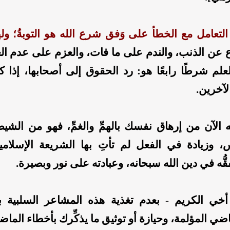
التعامل مع الخطأ على وَفق شرع الله هو التوبةُ؛ و
اع عن الذنب، والندم على ما فات، والعزم على عدم الع
علم شرطًا رابعًا هو: رد الحقوق إلى أصحابها، إذا ك
 الآخرين.
ه الآن من إرهاق نفسك بالهمِّ والغمِّ، فهو من الشيط
س، وزيادة في الفعل لم تأتِ بها الشريعة الإسلامي
قُّه في دين الله سبحانه، وعبادته على نور وبصيرة.
خي الكريم - بعدم تغذية هذه المشاعر السلبية ب
ضي المؤلمة، وحيازة أو توثيق ما يذكِّرك بأخطاء الماض