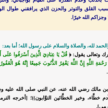
بب القلق والتوتر والحزن الذي يرافقني طوال الوق
جزاكم الله خيرًا.
الحمد لله، والصلاة والسلام على رسول الله؛ أما بعد:
ارك وتعالى يقول: ﴿
قُلْ يَا عِبَادِيَ الَّذِينَ أَسْرَفُوا عَلَى أَن
َحْمَةِ اللَّهِ إِنَّ اللَّهَ يَغْفِرُ الذُّنُوبَ جَمِيعًا إِنَّهُ هُوَ الْغَفُورُ
 مالك رضي الله عنه، عن النبي صلى الله عليه و
آدم خطَّاء، وخير الخطَّائين التوَّابون))؛ [أخرجه التر
رمي].