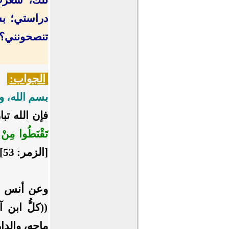
دراستي؛ بس
تنصحونني؟ و
الجواب:
بسم الله، و
فإن الله تب
تَقْنَطُوا مِنْ ر
[الزمر: 53].
وعن أنس بن
((كلُّ ابن 
ماجه، والدا