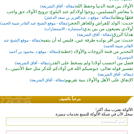
الأولاد بين فتنة الدنيا وحفظ الله
(مقالة - آفاق الشريعة)
يا معاشر المسلمين، زوجوا أولادكم عند البلوغ: تزويج الأولاد حق واجب
فقهًا ونظاما
(مقالة - موقع د. عبدالعزيز بن سعد الدغيثر)
حديث: الولد للفراش وللعاهر الحجر
(مقالة - موقع الشيخ عبد القادر شيبة الحمد)
أولادي يضيعون من بين يدي
(استشارة - الاستشارات)
هدايا الرزق
(مقالة - آفاق الشريعة)
حديث: من أقر بولده طرفة عين، فليس له أن ينفيه
(مقالة - موقع الشيخ عبد
القادر شيبة الحمد)
التحذير من فتنة الزوجات والأولاد (خطبة)
(مقالة - موقع د. محمود بن أحمد
الدوسري)
فضل من احتسب أولادا ولم يسخط على القدر
(مقالة - آفاق الشريعة)
تفسير قوله تعالى: ﴿يوصيكم الله في أولادكم للذكر مثل حظ الأنثيين...﴾
(مقالة - آفاق الشريعة)
الإنفاق على الأهل والأولاد بنية تقربهم
(مقالة - آفاق الشريعة)
مرحباً بالضيف
الألوكة تقترب منك أكثر!
سجل الآن في شبكة الألوكة للتمتع بخدمات مميزة.