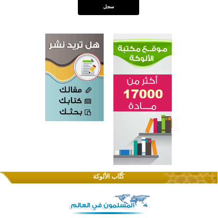
كُتَّاب الألوكة
اختتام الدورة التاسعة لمسابقة حفظ وتلاوة القرآن الكريم في أزناكاييف
تيسليتش تختتم برنامجا تعليميا لتعزيز القيم وبناء الشخصية للشباب المسلمين