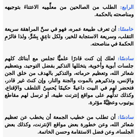
الرابع:
الطلب من الصالحين من معلِّمِيه الاعتناءَ بتوجيهه
ومناصحته بالحكمة.
خامسًا:
أن تعرف طبيعة عمره، فهو في سنِّ المراهقة سريعة
التقلب، وسريعة الاستجابة للخير، ولكل ناعِقٍ بِشَرٍّ، ولذا فالزَمِ
الحكمةَ في مناصحته.
سادسًا:
لعلك إن كنت قادرًا علميًّا تجلس مع أبنائك كلهم
جلسات أبوية وأخوية، يتخللها التذكير بفضل التوحيد، وبتعظيم
شعائر الله، وتعظيم حرماته، والتذكير بالهدف من خلق الجن
والإنس، وتذكيرهم بالموت والجنة والنار، وإن كنتَ غير قادر،
فتحضر لهم في البيت داعيةً حكيمًا يُحسِنُ التلطف والإقناع،
وكذلك تدلُّهم على مواقع إنترنت طيبة، أو ترسل لهم مقاطع
يوتيوب وعظِيَّةً مؤثرة.
سادسًا:
أن تطلب من خطيب الجمعة أن يخطب عن تعظيم
شعائر الله، وعن خطورة بعض مواقع الإنترنت، وكذلك بعض
الجلساء، وعن فضل الاستقامة وحسن الخاتمة.