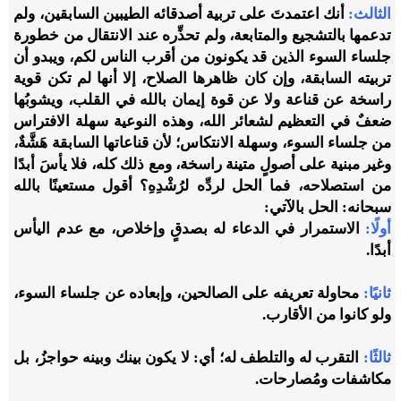
الثالث:
أنك اعتمدتَ على تربية أصدقائه الطيبين السابقين، ولم
تدعمها بالتشجيع والمتابعة، ولم تحذِّره عند الانتقال من خطورة
جلساء السوء الذين قد يكونون من أقرب الناس لكم، ويبدو أن
تربيته السابقة، وإن كان ظاهرها الصلاح، إلا أنها لم تكن قوية
راسخة عن قناعة ولا عن قوة إيمان بالله في القلب، ويشوبُها
ضعفٌ في التعظيم لشعائر الله، وهذه النوعية سهلة الافتراس
من جلساء السوء، وسهلة الانتكاس؛ لأن قناعاتها السابقة هَشَّةٌ،
وغير مبنية على أصولٍ متينة راسخة، ومع ذلك كله، فلا يأسَ أبدًا
من استصلاحه، فما الحل لردِّه لرُشْدِهِ؟ أقول مستعينًا بالله
سبحانه: الحل بالآتي:
أولًا:
الاستمرار في الدعاء له بصدقٍ وإخلاص، مع عدم اليأس
أبدًا.
ثانيًا:
محاولة تعريفه على الصالحين، وإبعاده عن جلساء السوء،
ولو كانوا من الأقارب.
ثالثًا:
التقرب له والتلطف له؛ أي: لا يكون بينك وبينه حواجزُ، بل
مكاشفات ومُصارحات.