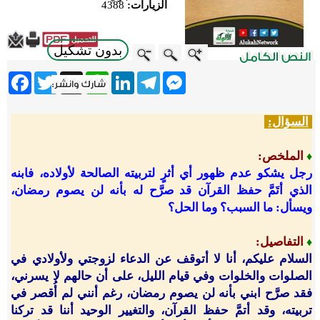
الزيارات:
4388
بدون تشكيل
ebook
Twitter
WhatsApp
X
LinkedIn
Telegram
Messenger
السؤال:
الملخص:
♦
رجل يشكو عدم ظهور أي أثرٍ لتربيته الصالحة لأولاده، فابنه
الذي أتَمَّ حفظ القرآن قد صرَّح له بأنه لن يصوم رمضان،
ويسأل: ما السبب؟ وما الحل؟
التفاصيل:
♦
السلام عليكم، أنا لا أتوقف عن الدعاء لزوجتي ولأولادي في
الصلوات والخلوات وفي قيام الليل، على أن حالهم لا يسرني،
فقد صرَّح ابني بأنه لن يصوم رمضان، رغم أنني لم أُقصر في
تربيته، وقد أتمَّ حفظ القرآن، والتغيير الوحيد أننا قد تركنا