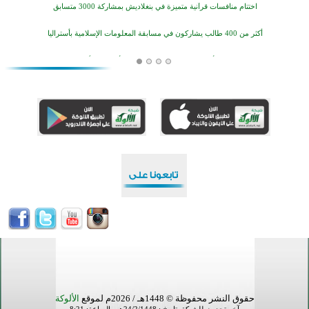
اختتام منافسات قرآنية متميزة في بنغلاديش بمشاركة 3000 متسابق
أكثر من 400 طالب يشاركون في مسابقة المعلومات الإسلامية بأستراليا
افتتاح تاريخي لأول مسجد في بلييفليا بالجبل الأسود منذ أكثر من قرن
منطقة ريبوفسي تحتفل بميلاد مسجد جديد في أجواء إيمانية مميزة
أكبر مشروع إسلامي في ريف أستراليا يفتتح أبوابه بعد سنوات من العمل والعطاء
القرآن والتربية في صدارة البرامج الصيفية للمسلمين في بينزا وساراتوف وموردوفيا هذا العام
اختتام الدورة التاسعة لمسابقة حفظ وتلاوة القرآن الكريم في أزناكاييف
تيسليتش تختتم برنامجا تعليميا لتعزيز القيم وبناء الشخصية للشباب المسلمين
اختتام منافسات قرآنية متميزة في بنغلاديش بمشاركة 3000 متسابق
أكثر من 400 طالب يشاركون في مسابقة المعلومات الإسلامية بأستراليا
حقوق النشر محفوظة © 1448هـ / 2026م لموقع
الألوكة