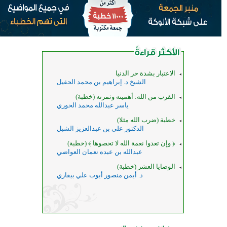
الاعتبار بشدة حر الدنيا
الشيخ د. إبراهيم بن محمد الحقيل
القرب من الله: أهميته وثمرته (خطبة)
ياسر عبدالله محمد الحوري
خطبة (ضرب الله مثلا)
الدكتور علي بن عبدالعزيز الشبل
﴿ وإن تعدوا نعمة الله لا تحصوها ﴾ (خطبة)
عبدالله بن عبده نعمان العواضي
الوصايا العشر (خطبة)
د. أيمن منصور أيوب علي بيفاري