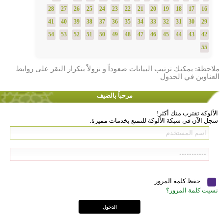
28
27
26
25
24
23
22
21
20
19
18
17
16
41
40
39
38
37
36
35
34
33
32
31
30
29
54
53
52
51
50
49
48
47
46
45
44
43
42
55
ملاحظة: يمكنك ترتيب البيانات صعوداً و نزولاً بتكرار النقر على روابط
العناوين في الجدول
مرحباً بالضيف
الألوكة تقترب منك أكثر!
سجل الآن في شبكة الألوكة للتمتع بخدمات مميزة.
حفظ كلمة المرور
نسيت كلمة المرور؟