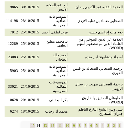
أ. د. عبدالحكيم
العلامة الفقيه عبد الكريم زيدان
30/10/2015
9865
الأنيس
الموسوعات
الصحابي ضماد بن ثعلبة الأزدي
الثقافية
28/10/2015
114198
المدرسية
يوم مات إبراهيم حسن
فريد لطفي أحمد
25/10/2015
7912
العلامة عز الدين التنوخي: من
د. محمد مطيع
العلماء الذين لم تنصفهم أمتهم
25/10/2015
12289
الحافظ
(WORD)
أحمد خالد
أسماء متشابهة: ابن منده
25/10/2015
23083
الطحان
الموسوعات
ترجمة الصحابي الضحاك بن قيس
الثقافية
25/10/2015
15903
الفهري
المدرسية
الموسوعات
ترجمة الصحابي صهيب بن سنان
الثقافية
21/10/2015
33021
الرومي
المدرسية
الخليفتان الصديق والفاروق
بكر البعداني
20/10/2015
10628
(WORD)
بيني وبين الشيخ البارع الناظم
محمد آل رحاب
18/10/2015
6274
جبران السحاري
14
15
13
12
11
10
9
8
7
6
5
4
3
2
1