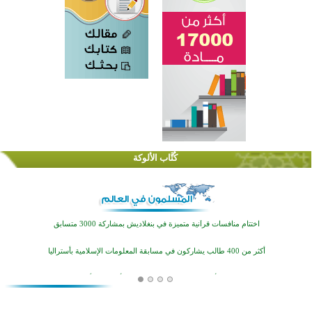
كُتَّاب الألوكة
اختتام الدورة التاسعة لمسابقة حفظ وتلاوة القرآن الكريم في أزناكاييف
تيسليتش تختتم برنامجا تعليميا لتعزيز القيم وبناء الشخصية للشباب المسلمين
اختتام منافسات قرآنية متميزة في بنغلاديش بمشاركة 3000 متسابق
أكثر من 400 طالب يشاركون في مسابقة المعلومات الإسلامية بأستراليا
افتتاح تاريخي لأول مسجد في بلييفليا بالجبل الأسود منذ أكثر من قرن
منطقة ريبوفسي تحتفل بميلاد مسجد جديد في أجواء إيمانية مميزة