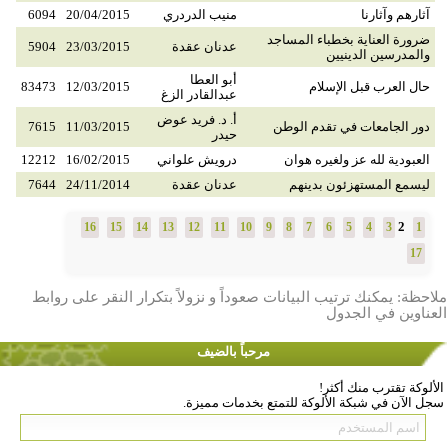
آثارهم وآثارنا
منيب الدردري
20/04/2015
6094
ضرورة العناية بخطباء المساجد
عدنان عقدة
23/03/2015
5904
والمدرسين الدينيين
أبو العطا
حال العرب قبل الإسلام ‏
12/03/2015
83473
عبدالقادر الزغ
أ. د. فريد عوض
دور الجامعات في تقدم الوطن
11/03/2015
7615
حيدر
العبودية لله عز ولغيره هوان
درويش علواني
16/02/2015
12212
ليسمع المستهزئون بدينهم
عدنان عقدة
24/11/2014
7644
2
16
15
14
13
12
11
10
9
8
7
6
5
4
3
1
17
ملاحظة: يمكنك ترتيب البيانات صعوداً و نزولاً بتكرار النقر على روابط
العناوين في الجدول
مرحباً بالضيف
الألوكة تقترب منك أكثر!
سجل الآن في شبكة الألوكة للتمتع بخدمات مميزة.