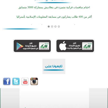
اختتام منافسات قرآنية متميزة في بنغلاديش بمشاركة 3000 متسابق
أكثر من 400 طالب يشاركون في مسابقة المعلومات الإسلامية بأستراليا
افتتاح تاريخي لأول مسجد في بلييفليا بالجبل الأسود منذ أكثر من قرن
منطقة ريبوفسي تحتفل بميلاد مسجد جديد في أجواء إيمانية مميزة
أكبر مشروع إسلامي في ريف أستراليا يفتتح أبوابه بعد سنوات من العمل والعطاء
القرآن والتربية في صدارة البرامج الصيفية للمسلمين في بينزا وساراتوف وموردوفيا هذا العام
اختتام الدورة التاسعة لمسابقة حفظ وتلاوة القرآن الكريم في أزناكاييف
تيسليتش تختتم برنامجا تعليميا لتعزيز القيم وبناء الشخصية للشباب المسلمين
اختتام منافسات قرآنية متميزة في بنغلاديش بمشاركة 3000 متسابق
أكثر من 400 طالب يشاركون في مسابقة المعلومات الإسلامية بأستراليا