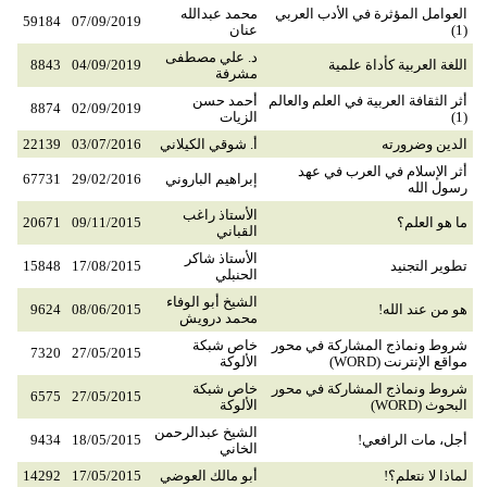
العوامل المؤثرة في الأدب العربي
محمد عبدالله
59184
07/09/2019
(1)
عنان
د. علي مصطفى
اللغة العربية كأداة علمية
04/09/2019
8843
مشرفة
أثر الثقافة العربية في العلم والعالم
أحمد حسن
8874
02/09/2019
(1)
الزيات
الدين وضرورته
أ. شوقي الكيلاني
03/07/2016
22139
أثر الإسلام في العرب في عهد
إبراهيم الباروني
29/02/2016
67731
رسول الله
الأستاذ راغب
ما هو العلم؟
09/11/2015
20671
القباني
الأستاذ شاكر
تطوير التجنيد
17/08/2015
15848
الحنبلي
الشيخ أبو الوفاء
هو من عند الله!
08/06/2015
9624
محمد درويش
شروط ونماذج المشاركة في محور
خاص شبكة
7320
27/05/2015
مواقع الإنترنت (WORD)
الألوكة
شروط ونماذج المشاركة في محور
خاص شبكة
6575
27/05/2015
البحوث (WORD)
الألوكة
الشيخ عبدالرحمن
أجل، مات الرافعي!
18/05/2015
9434
الخاني
لماذا لا نتعلم؟!
أبو مالك العوضي
17/05/2015
14292