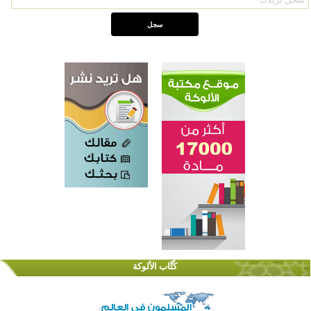
كُتَّاب الألوكة
اختتام الدورة التاسعة لمسابقة حفظ وتلاوة القرآن الكريم في أزناكاييف
تيسليتش تختتم برنامجا تعليميا لتعزيز القيم وبناء الشخصية للشباب المسلمين