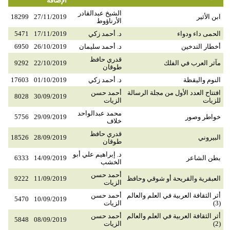
الإضافة
الشيخ عبدالقادر
ابن الأثير
27/11/2019
18299
الأرناؤوط
الحمى داء ودواء
د. أحمد زكي
17/11/2019
5471
أخطار التدخين
د. أحمد سليمان
26/10/2019
6950
قدري حافظ
مآثر العرب في الفلك
22/10/2019
9292
طوقان
النوم واليقظة
د. أحمد زكي
01/10/2019
17603
افتتاح العدد الأول من مجلة الرسالة
أحمد حسن
8028
30/09/2019
للزيات
الزيات
محمد عبدالواحد
خواطر وصور
29/09/2019
5756
خلاف
قدري حافظ
البيروني
28/09/2019
18526
طوقان
د. إبراهيم علي أبو
بطن الشاعر
14/09/2019
6333
الخشب
أحمد حسن
العبقرية والقريحة أو شوقي وحافظ
11/09/2019
9222
الزيات
أثر الثقافة العربية في العلم والعالم
أحمد حسن
5470
10/09/2019
(3)
الزيات
أثر الثقافة العربية في العلم والعالم
أحمد حسن
5848
08/09/2019
(2)
الزيات