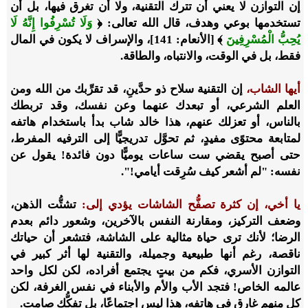
إن التوازن لا يعني أن تترك التقنية، ولا أن تغرق فيها، بل أن
تستخدمها بوعي وهدف، قال الله تعالى: ﴿
وَلَا تُسْرِفُوا إِنَّهُ لَا
يُحِبُّ الْمُسْرِفِينَ
﴾ [الأنعام: 141]، والإسراف لا يكون في المال
فقط، بل في الوقت، والانتباه، والطاقة.
أيها الشاب،
إن التقنية سلاح ذو حدَّينِ، قد تقرِّبك من الله ومن
العلم الشرعي، أو تبعدك عنهما وعن نفسك، وقد تربطك
بالناس، أو تعزلك عنهم، هذا خالد شاب بدأ باستخدام هاتفه
لمتابعة محتوًى مفيدٍ، ثم تحوَّل تدريجيًّا إلى الترفيه المفرط،
حتى أصبح يقضي ست ساعات يوميًّا دون فائدة! يقول عن
نفسه: "لم أشعر كيف سُرِقت أيامي!".
يا أخي، إن كثرة تصفُّح الشاشات يؤدي إلى:
تشتُّت الذهن،
وضعف التركيز، ومقارنة النفس بالآخرين، وشعور دائم بعدم
الرضا؛ لأنك ترى حياة مثالية على الشاشة، فتشعر أن حياتك
ناقصة، رغم أنها طبيعية وجميلة، والتقنية لها أثر كبير في
التوازن الأسري، فكم من بيتٍ يجتمع أفراده، لكن لكل واحد
عالمه الخاص! فتجد الأب والأم والأبناء في نفس الغرفة، لكن
كل منهم غارق في هاتفه، هذا ليس اجتماعًا، بل تفكُّك صامت.