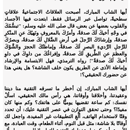
أيها الشاب المبارك، أصبحت العلاقاتُ الاجتماعيةُ علاقاتٍ
سطحيةً، تواصل عبر الرسائل فقط، ابتعدت فيها الأجساد
والقلوب بعضها عن بعض، قال صلى الله عليه وسلم: "تبسُّمُكَ
في وجْهِ أخيكَ لَكَ صدقةٌ، وأمرُكَ بالمعروفِ ونَهيُكَ عنِ المنْكرِ
صدقةٌ، وإرشادُكَ الرَّجلَ في أرضِ الضَّلالِ لَكَ صدقةٌ، وبصرُكَ
للرَّجلِ الرَّديءِ البصرِ لَكَ صدقةٌ، وإماطتُكَ الحجرَ والشَّوْكَ
والعظمَ عنِ الطَّريقِ لَكَ صدقةٌ، وإفراغُكَ من دلوِكَ في دلوِ
أخيكَ لَكَ صدقةٌ"؛ رواه الترمذي، فهل الابتسامة والإرشاد
وإماطة الأذى عن الطريق يكون خلف الشاشة؟ هل يغني هذا
عن حضورك الحقيقي؟!
أيها الشاب المبارك، إن أخطر ما تسرقه التقنية منا ديننا
وعقيدتنا، وأخلاقنا وأوقاتنا، هي رأس مالك الحقيقي، اسألْ
نفسك: كم ساعة تقضيها يوميًّا على هاتفك؟ وكم منها كان
مفيدًا؟ وحتى تحقق التوازن في عصر التقنية عليك: أن تحدد
وقتًا لاستخدام الهاتف، ألْغِ التطبيقات غير المفيدة، واجعل لك
أوقاتًا بلا شاشة: مثل قبل النوم، أثناء الطعام، وقت العبادة، مع