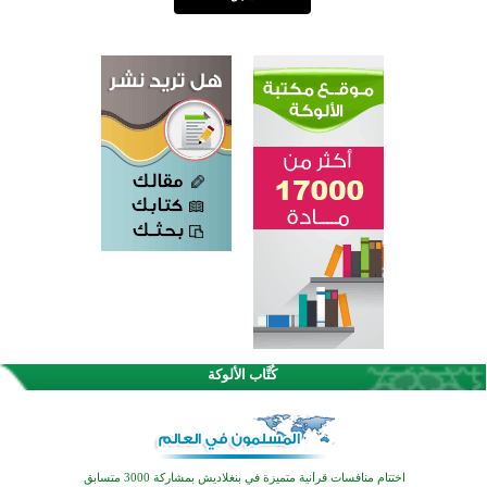
كُتَّاب الألوكة
اختتام الدورة التاسعة لمسابقة حفظ وتلاوة القرآن الكريم في أزناكاييف
تيسليتش تختتم برنامجا تعليميا لتعزيز القيم وبناء الشخصية للشباب المسلمين
اختتام منافسات قرآنية متميزة في بنغلاديش بمشاركة 3000 متسابق