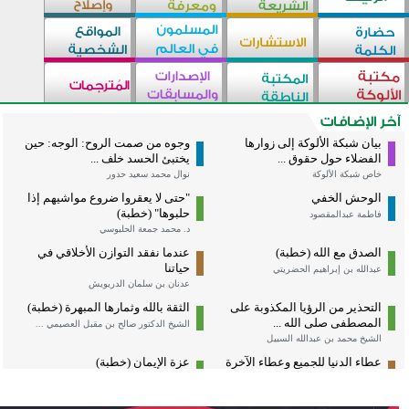
بيان شبكة الألوكة إلى زوارها
وجوه من صمت الروح: الوجه: حين
الفضلاء حول حقوق ...
يختبئ الحسد خلف ...
خاص شبكة الألوكة
نوال محمد سعيد حدور
الوحش الخفي
"حتى لا يعقروا ضروع مواشيهم إذا
حلبوها" (خطبة)
فاطمة عبدالمقصود
د. محمد جمعة الحلبوسي
الصدق مع الله (خطبة)
عندما نفقد التوازن الأخلاقي في
حياتنا
عبدالله بن إبراهيم الحضريتي
عدنان بن سلمان الدريويش
التحذير من الرؤيا المكذوبة على
الثقة بالله وثمارها المبهرة (خطبة)
المصطفى صلى الله ...
الشيخ الدكتور صالح بن مقبل العصيمي ...
الشيخ محمد بن عبدالله السبيل
عطاء الدنيا للجميع وعطاء الآخرة
عزة الإيمان (خطبة)
للمؤمنين
الدكتور علي بن عبدالعزيز الشبل
د. عبدالرحمن بن سعيد الحازمي