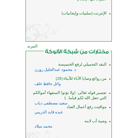
الإنترنت (سلبيات وإيجابيات)
المزيد
النقد التجميلي لرفع الخسيسة
د. محمود عبدالجليل روزن
من روائع وصايا الآباء للأبناء (28)
وائل حافظ خلف
تفسير قوله تَعالى: {ولا تؤتوا السفهاء أموالكم
التي جعل الله لكم قياما...}
سعيد مصطفى دياب
مواقيت رفع أعمال العباد
عبده قايد الذريبي
وصية أب لابنه
محمد ميلاد