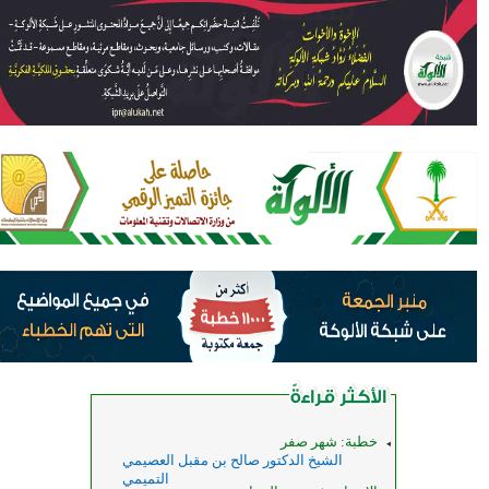
مراقبة الله تجعل الإنسان لا يدخل
ماذا يحصل عندما يتعلق القلب
جوفه إلا الحلال
بالله؟ (خطبة)
الشيخ ندا أبو أحمد
ياسر عبدالله محمد الحوري
باب في الاستسقاء
خطبة: الفساد في الأرض
د. خالد النجار
أ. د. حسن بن محمد بن علي شبالة
خطوات نحو الثبات (خطبة)
تحريم سب نبي أو رسول عليهم
الصلاة والسلام وحكم ...
الشيخ أحمد إبراهيم الجوني
فواز بن علي بن عباس السليماني
العدل من أسباب حصول الظل يوم
فوائد مستنبطة من آية الوضوء
الحر الأكبر
للعلامة محمد بن صالح ...
د. خالد بن محمود بن عبدالعزيز الجهني
مساعد بن عبدالله السلمان
الشواهد الحديثية في القاموس
التربية الوقائية ودورها في بناء الفرد
الجديد للطلاب (PDF)
والمجتمع في ...
سالم معروف الجزائري
إيمان بنت سعيد عبدالقادر التركي
باب في فضل الجهاد والجمعة
فألقيه
د. خالد النجار
ندى ممدوح عبدالحسيب منصور إبراهيم
أهمية الخطاب الإعلامي ودروس
الرضا جنة السالكين ومنهل العارفين
الترجمة
(خطبة)
خطبة: شهر صفر
أسامة طبش
السيد مراد سلامة
الشيخ الدكتور صالح بن مقبل العصيمي
أفهم الغالبون؟ (خطبة)
ثوان من الغضب... وسنوات من
التميمي
الندم
عبدالله بن إبراهيم الحضريتي