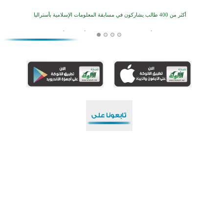
أكثر من 400 طالب يشاركون في مسابقة المعلومات الإسلامية بأستراليا
افتتاح تاريخي لأول مسجد في بلييفليا بالجبل الأسود منذ أكثر من قرن
منطقة ريبوفسي تحتفل بميلاد مسجد جديد في أجواء إيمانية مميزة
أكبر مشروع إسلامي في ريف أستراليا يفتتح أبوابه بعد سنوات من العمل والعطاء
القرآن والتربية في صدارة البرامج الصيفية للمسلمين في بينزا وساراتوف وموردوفيا هذا العام
اختتام الدورة التاسعة لمسابقة حفظ وتلاوة القرآن الكريم في أزناكاييف
تيسليتش تختتم برنامجا تعليميا لتعزيز القيم وبناء الشخصية للشباب المسلمين
اختتام منافسات قرآنية متميزة في بنغلاديش بمشاركة 3000 متسابق
أكثر من 400 طالب يشاركون في مسابقة المعلومات الإسلامية بأستراليا
حقوق النشر محفوظة © 1448هـ / 2026م لموقع
الألوكة
آخر تحديث للشبكة بتاريخ : 24/2/1448هـ - الساعة: 8:21
أضف محرك بحث الألوكة إلى متصفح الويب