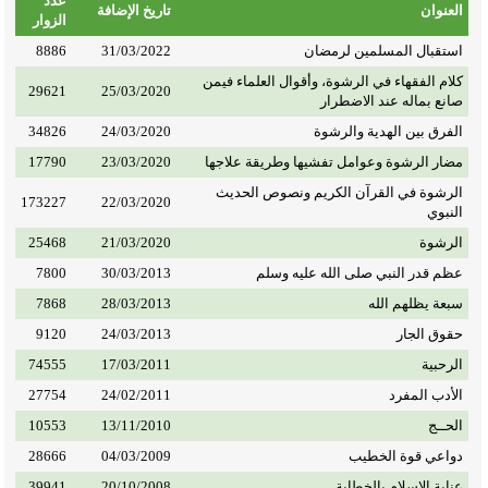
عدد
العنوان
تاريخ الإضافة
الزوار
استقبال المسلمين لرمضان
31/03/2022
8886
كلام الفقهاء في الرشوة، وأقوال العلماء فيمن
29621
25/03/2020
صانع بماله عند الاضطرار
الفرق بين الهدية والرشوة
24/03/2020
34826
مضار الرشوة وعوامل تفشيها وطريقة علاجها
23/03/2020
17790
الرشوة في القرآن الكريم ونصوص الحديث
173227
22/03/2020
النبوي
الرشوة
21/03/2020
25468
عظم قدر النبي صلى الله عليه وسلم
30/03/2013
7800
سبعة يظلهم الله
28/03/2013
7868
حقوق الجار
24/03/2013
9120
الرحبية
17/03/2011
74555
الأدب المفرد
24/02/2011
27754
الحــج
13/11/2010
10553
دواعي قوة الخطيب
04/03/2009
28666
عناية الإسلام بالخطابة
20/10/2008
39941