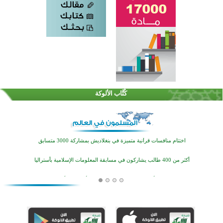
كُتَّاب الألوكة
اختتام الدورة التاسعة لمسابقة حفظ وتلاوة القرآن الكريم في أزناكاييف
تيسليتش تختتم برنامجا تعليميا لتعزيز القيم وبناء الشخصية للشباب المسلمين
اختتام منافسات قرآنية متميزة في بنغلاديش بمشاركة 3000 متسابق
أكثر من 400 طالب يشاركون في مسابقة المعلومات الإسلامية بأستراليا
افتتاح تاريخي لأول مسجد في بلييفليا بالجبل الأسود منذ أكثر من قرن
منطقة ريبوفسي تحتفل بميلاد مسجد جديد في أجواء إيمانية مميزة
أكبر مشروع إسلامي في ريف أستراليا يفتتح أبوابه بعد سنوات من العمل والعطاء