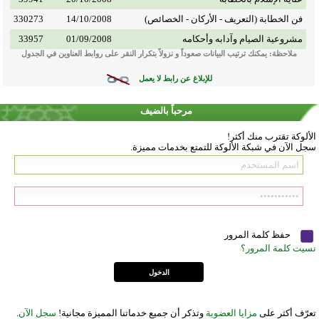
فن الخطابة (التعريف - الأركان - الخصائص)
14/10/2008
330273
مشروعية الصيام وآدابه وأحكامه
01/09/2008
33957
ملاحظة: يمكنك ترتيب البيانات صعوداً و نزولاً بتكرار النقر على روابط العناوين في الجدول
للإبلاغ عن رابط لا يعمل
مرحباً بالضيف
الألوكة تقترب منك أكثر!
سجل الآن في شبكة الألوكة للتمتع بخدمات مميزة.
حفظ كلمة المرور
نسيت كلمة المرور؟
تعرّف أكثر على
مزايا العضوية
وتذكر أن جميع خدماتنا المميزة مجانية!
سجل الآن
.