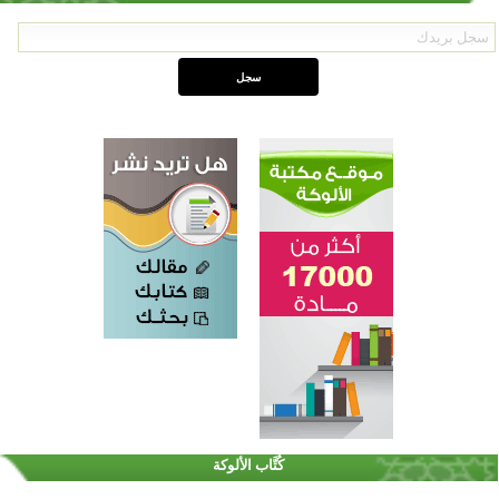
كُتَّاب الألوكة
القرآن والتربية في صدارة البرامج الصيفية للمسلمين في بينزا وساراتوف وموردوفيا هذا العام