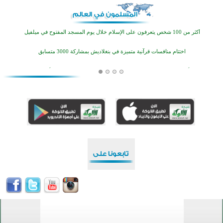
اختتام الدورة التاسعة لمسابقة حفظ وتلاوة القرآن الكريم في أزناكاييف
أكثر من 100 شخص يتعرفون على الإسلام خلال يوم المسجد المفتوح في ميلفيل
اختتام منافسات قرآنية متميزة في بنغلاديش بمشاركة 3000 متسابق
أكثر من 400 طالب يشاركون في مسابقة المعلومات الإسلامية بأستراليا
افتتاح تاريخي لأول مسجد في بلييفليا بالجبل الأسود منذ أكثر من قرن
منطقة ريبوفسي تحتفل بميلاد مسجد جديد في أجواء إيمانية مميزة
أكبر مشروع إسلامي في ريف أستراليا يفتتح أبوابه بعد سنوات من العمل والعطاء
القرآن والتربية في صدارة البرامج الصيفية للمسلمين في بينزا وساراتوف وموردوفيا هذا العام
اختتام الدورة التاسعة لمسابقة حفظ وتلاوة القرآن الكريم في أزناكاييف
أكثر من 100 شخص يتعرفون على الإسلام خلال يوم المسجد المفتوح في ميلفيل
اختتام منافسات قرآنية متميزة في بنغلاديش بمشاركة 3000 متسابق