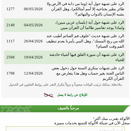
الرد على شبهة حول آية {وما من دابة في الأرض ولا
طائر يطير بجناحيه إلا أمم أمثالكم}، وهل القرآن
06/05/2026
1277
يشبه الإنسان بالدواب والبهائم؟!
الرد على شبهة حول آية {بلسان عربي مبين}،
2149
04/05/2026
ولماذا يوجد تفاسير طالما أن القرآن مبين
الرد على شبهة حديث "خلوف فم الصائم أطيب عند
الله من ريح المسك"، وهل النبي يأمرنا بعدم تنظيف
26/04/2026
1117
الفم وقت الصيام؟
الرد على شبهة أن سورة الفلق فيها أشياء خادشة
2568
19/04/2026
للحياء
الرد على شبهات منكري السنة حول دخول بعض
الناس الجنة بغير حساب وهل هذا يتعارض مع
12/04/2026
1798
القرآن الكريم
ملاحظة: يمكنك ترتيب البيانات صعوداً و نزولاً بتكرار النقر على روابط العناوين في الجدول
للإبلاغ عن رابط لا يعمل
مرحباً بالضيف
الألوكة تقترب منك أكثر!
سجل الآن في شبكة الألوكة للتمتع بخدمات مميزة.