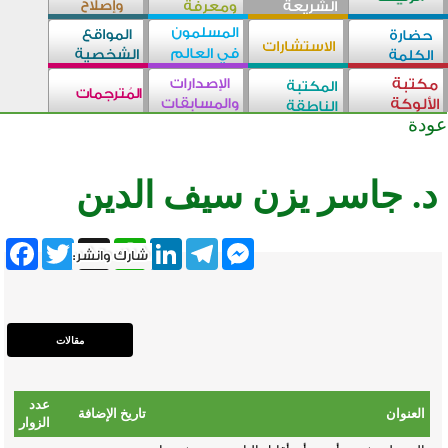
عودة
د. جاسر يزن سيف الدين
ebook
Twitter
WhatsApp
X
LinkedIn
Telegram
Messenger
عدد
العنوان
تاريخ الإضافة
الزوار