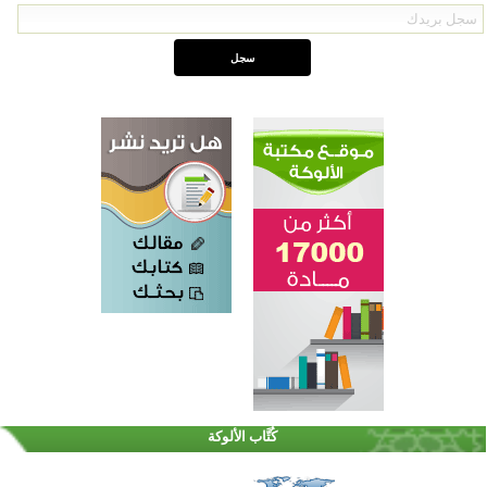
كُتَّاب الألوكة
القرآن والتربية في صدارة البرامج الصيفية للمسلمين في بينزا وساراتوف وموردوفيا هذا العام