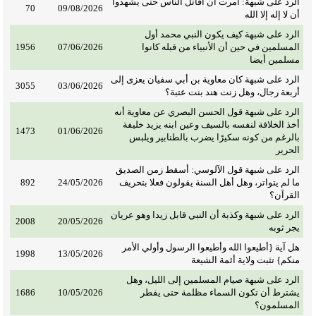
الرد على شبهة: أمرت أن أقاتل الناس حتى يشهدوا
70
09/08/2026
أن لا إله إلا الله
الرد على شبهة كيف يكون النبي محمد أول
المسلمين في حين أن الأنبياء من قبله كانوا
07/06/2026
1956
مسلمين أيضا
الرد على شبهة كان معاوية بن أبي سفيان يعزى إلى
3055
03/06/2026
أربعة رجال، وهل زنت هند بنت عتبة؟
الرد على شبهة قول الحسن البصري عن معاوية أنه
أخذ الخلافة لنفسه بالسيف وعين ابنه يزيد خليفة
1473
01/06/2026
بالرغم من كونه سكيرًا يضرب بالطنابير ويلبس
الحرير
الرد على شبهة قول الآلوسي: أسقط زمن الصديق
ما لم يتواتر، وهل أهل السنة يقولون فعلا بتحريف
24/05/2026
892
القرآن؟
الرد على شبهة وكذبة أن النبي قابل زيدا وهو عريان
2008
20/05/2026
يجر ثوبه
هل آية {أطيعوا الله وأطيعوا الرسول وأولي الأمر
1998
13/05/2026
منكم} تثبت ولاية أئمة الشيعة
الرد على شبهة صيام المسلمين إلى الليل، وهل
يشترط أن تكون السماء مظلمة حتى يفطر
10/05/2026
1686
المسلمون؟