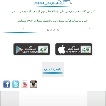
اختتام الدورة التاسعة لمسابقة حفظ وتلاوة القرآن الكريم في أزناكاييف
أكثر من 100 شخص يتعرفون على الإسلام خلال يوم المسجد المفتوح في ميلفيل
اختتام منافسات قرآنية متميزة في بنغلاديش بمشاركة 3000 متسابق
أكثر من 400 طالب يشاركون في مسابقة المعلومات الإسلامية بأستراليا
افتتاح تاريخي لأول مسجد في بلييفليا بالجبل الأسود منذ أكثر من قرن
منطقة ريبوفسي تحتفل بميلاد مسجد جديد في أجواء إيمانية مميزة
أكبر مشروع إسلامي في ريف أستراليا يفتتح أبوابه بعد سنوات من العمل والعطاء
القرآن والتربية في صدارة البرامج الصيفية للمسلمين في بينزا وساراتوف وموردوفيا هذا العام
اختتام الدورة التاسعة لمسابقة حفظ وتلاوة القرآن الكريم في أزناكاييف
أكثر من 100 شخص يتعرفون على الإسلام خلال يوم المسجد المفتوح في ميلفيل
اختتام منافسات قرآنية متميزة في بنغلاديش بمشاركة 3000 متسابق