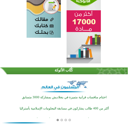
كُتَّاب الألوكة
اختتام الدورة التاسعة لمسابقة حفظ وتلاوة القرآن الكريم في أزناكاييف
تيسليتش تختتم برنامجا تعليميا لتعزيز القيم وبناء الشخصية للشباب المسلمين
اختتام منافسات قرآنية متميزة في بنغلاديش بمشاركة 3000 متسابق
أكثر من 400 طالب يشاركون في مسابقة المعلومات الإسلامية بأستراليا
افتتاح تاريخي لأول مسجد في بلييفليا بالجبل الأسود منذ أكثر من قرن