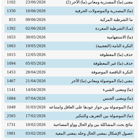
معنى (ما) المصدرية ومعاني (ما) الأخر (2)
23/06/2026
1102
(ما) المصدرية والموصولات الحرفية
16/06/2026
1350
حصلت على شهادة الدكتوراه في اللغة العربية، بدرجة
♦
ما الشرطية المركبة
09/06/2026
853
امتياز، بأطروحتي الموسومة ((
ما) في القرآن الكريم -
(مـا) الشرطية المفردة
02/06/2026
1392
دراسة نحوية
) في 26 - 8 - 1997م، بموجب الأمر الجامعي
(ما) الاستفهامية
30/05/2026
1653
العدد 3/11/2ع72 بتاريخ 16 - 9 - 1997م.
النكرة التامة (التعجبية)
19/05/2026
1063
تم نقل خدماتي إلى وزارة التعليم العالي، وباشرتُ
♦
حذف (ما) المعطوفة
12/05/2026
1015
التدريس بكلية المعلمين في 19 - 3 - 1997م، التي هي
حذف (ما) غير المعطوفة
05/05/2026
1094
كلية التربية الأساسية حاليًا.
النكرة الناقصة الموصوفة
28/04/2026
1453
معنى (ما) الموصولة ومعاني (ما) الأخر
21/04/2026
1467
كُلِّفتُ بالخطابة من لدن وزارة الأوقاف، وكان عدد
♦
(ما) ومعنى الشيء
14/04/2026
1141
الجوامع التي صعدتُ فيها على منابرها، خمسة عشر
(ما) ومعنى الجنس
07/04/2026
1084
جامعًا، وأول خطبة خطبتها كانت في جامع الطالب - حي
(ما) الموصولة بين جواز عودها على العاقل وامتناعه
31/03/2026
1049
الرفاعي، في الأسابيع الأولى من افتتاحه، سنة 1987م،
(ما) الموصولة بين التعريف والتنكير
17/02/2026
2565
وأكثر خطبي كانت في جامع يونس النحوي، المعروف
نتائج بحث المشاكلة بين واو الحال وواو المصاحبة
10/02/2026
1731
بجامع شيخ الشط، وآخرها كانت في جامع العطاش -
حصول الإشكال بمعنى الحال وحله بمعنى المعية
03/02/2026
1901
كوكجلي، ثم تركتُ المنبر سنة 2000م.