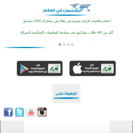
تيسليتش تختتم برنامجا تعليميا لتعزيز القيم وبناء الشخصية للشباب المسلمين
اختتام منافسات قرآنية متميزة في بنغلاديش بمشاركة 3000 متسابق
أكثر من 400 طالب يشاركون في مسابقة المعلومات الإسلامية بأستراليا
افتتاح تاريخي لأول مسجد في بلييفليا بالجبل الأسود منذ أكثر من قرن
منطقة ريبوفسي تحتفل بميلاد مسجد جديد في أجواء إيمانية مميزة
أكبر مشروع إسلامي في ريف أستراليا يفتتح أبوابه بعد سنوات من العمل والعطاء
القرآن والتربية في صدارة البرامج الصيفية للمسلمين في بينزا وساراتوف وموردوفيا هذا العام
اختتام الدورة التاسعة لمسابقة حفظ وتلاوة القرآن الكريم في أزناكاييف
تيسليتش تختتم برنامجا تعليميا لتعزيز القيم وبناء الشخصية للشباب المسلمين
اختتام منافسات قرآنية متميزة في بنغلاديش بمشاركة 3000 متسابق
أكثر من 400 طالب يشاركون في مسابقة المعلومات الإسلامية بأستراليا