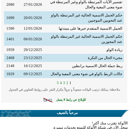
تفسير الآيات المرتبطة بالواو وغير المرتبطة في
2080
27/01/2026
ضوء معنى المعية والحال
أعمل الآن تدريسيًّا بكلية التربية الأساسية، جامعة
♦
حكم الجمل الاسمية الحالية غير المرتبطة بالواو
20/01/2026
1699
الموصل، ومحاضرًا في الدراسات العليا، ومناقشًا ومشرفًا
عند النحويين الموجبين
لرسائل الماجستير وأطاريح الدكتوراه. في قسم اللغة
الجمل الاسمية المتقدم خبرها على مبتدئها
12/01/2026
1590
العربية في الكلية المذكورة.
حكم الجمل الاسمية الحالية غير المرتبطة بالواو
1401
06/01/2026
عند المجوزين
زيادة الواو
29/12/2025
1959
مجيء الحال من النكرة
23/12/2025
2468
ربط جملة الحال الاسمية برابطين
16/12/2025
2148
حالات الربط بالواو في ضوء معنى المعية والحال
09/12/2025
1829
5
4
3
2
1
ملاحظة: يمكنك ترتيب البيانات صعوداً و نزولاً بتكرار النقر على روابط العناوين في الجدول
للإبلاغ عن رابط لا يعمل
مرحباً بالضيف
الألوكة تقترب منك أكثر!
سجل الآن في شبكة الألوكة للتمتع بخدمات مميزة.