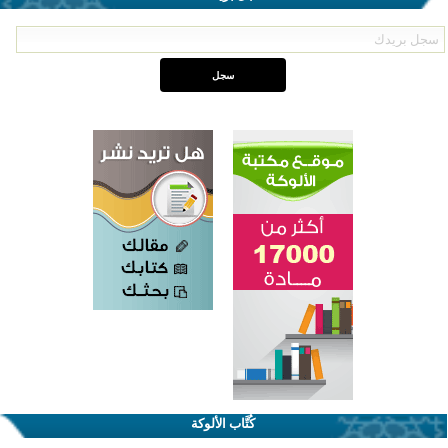
كُتَّاب الألوكة
اختتام الدورة التاسعة لمسابقة حفظ وتلاوة القرآن الكريم في أزناكاييف