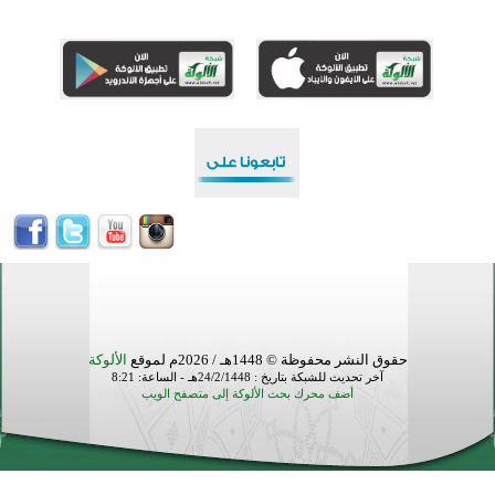
منطقة ريبوفسي تحتفل بميلاد مسجد جديد في أجواء إيمانية مميزة
أكبر مشروع إسلامي في ريف أستراليا يفتتح أبوابه بعد سنوات من العمل والعطاء
القرآن والتربية في صدارة البرامج الصيفية للمسلمين في بينزا وساراتوف وموردوفيا هذا العام
اختتام الدورة التاسعة لمسابقة حفظ وتلاوة القرآن الكريم في أزناكاييف
تيسليتش تختتم برنامجا تعليميا لتعزيز القيم وبناء الشخصية للشباب المسلمين
اختتام منافسات قرآنية متميزة في بنغلاديش بمشاركة 3000 متسابق
أكثر من 400 طالب يشاركون في مسابقة المعلومات الإسلامية بأستراليا
حقوق النشر محفوظة © 1448هـ / 2026م لموقع
الألوكة
آخر تحديث للشبكة بتاريخ : 24/2/1448هـ - الساعة: 8:21
أضف محرك بحث الألوكة إلى متصفح الويب