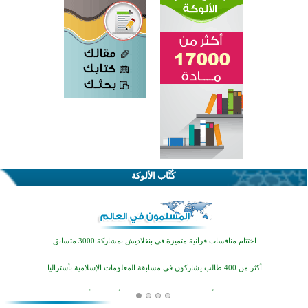
كُتَّاب الألوكة
اختتام الدورة التاسعة لمسابقة حفظ وتلاوة القرآن الكريم في أزناكاييف
تيسليتش تختتم برنامجا تعليميا لتعزيز القيم وبناء الشخصية للشباب المسلمين
اختتام منافسات قرآنية متميزة في بنغلاديش بمشاركة 3000 متسابق
أكثر من 400 طالب يشاركون في مسابقة المعلومات الإسلامية بأستراليا
افتتاح تاريخي لأول مسجد في بلييفليا بالجبل الأسود منذ أكثر من قرن