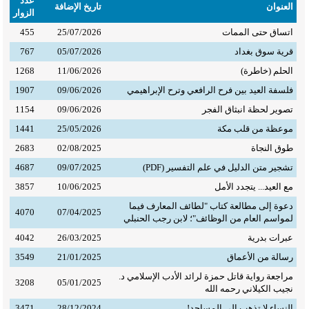
عدد
العنوان
تاريخ الإضافة
الزوار
اتساق حتى الممات
25/07/2026
455
قرية سوق بغداد
05/07/2026
767
الحلم (خاطرة)
11/06/2026
1268
فلسفة العيد بين فرح الرافعي وترح الإبراهيمي
09/06/2026
1907
تصوير لحظة انبثاق الفجر
09/06/2026
1154
موعظة من قلب مكة
25/05/2026
1441
طوق النجاة
02/08/2025
2683
تشجير متن الدليل في علم التفسير (PDF)
09/07/2025
4687
مع العيد... يتجدد الأمل
10/06/2025
3857
دعوة إلى مطالعة كتاب "لطائف المعارف فيما
4070
07/04/2025
لمواسم العام من الوظائف"؛ لابن رجب الحنبلي
عبرات بدرية
26/03/2025
4042
رسالة من الأعماق
21/01/2025
3549
مراجعة رواية قاتل حمزة لرائد الأدب الإسلامي د.
3208
05/01/2025
نجيب الكيلاني رحمه الله
النساء لا تذهب إلى المساجد!
28/12/2024
3471