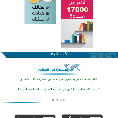
كُتَّاب الألوكة
اختتام الدورة التاسعة لمسابقة حفظ وتلاوة القرآن الكريم في أزناكاييف
تيسليتش تختتم برنامجا تعليميا لتعزيز القيم وبناء الشخصية للشباب المسلمين
اختتام منافسات قرآنية متميزة في بنغلاديش بمشاركة 3000 متسابق
أكثر من 400 طالب يشاركون في مسابقة المعلومات الإسلامية بأستراليا
افتتاح تاريخي لأول مسجد في بلييفليا بالجبل الأسود منذ أكثر من قرن
منطقة ريبوفسي تحتفل بميلاد مسجد جديد في أجواء إيمانية مميزة