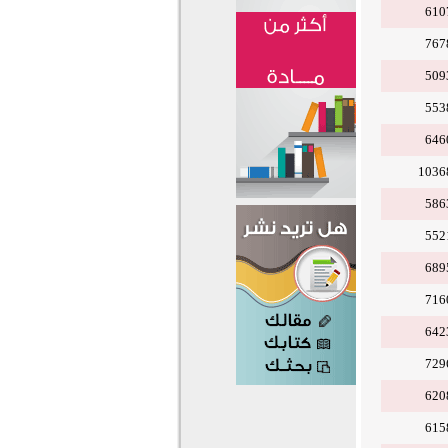
610
767
509
553
646
1036
586
552
689
716
642
729
620
615