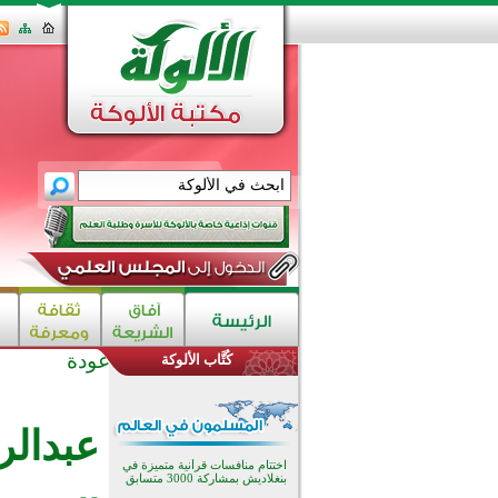
عودة
كُتَّاب الألوكة
اختتام الدورة التاسعة لمسابقة حفظ
وتلاوة القرآن الكريم في أزناكاييف
تيسليتش تختتم برنامجا تعليميا لتعزيز
عبدالر
القيم وبناء الشخصية للشباب
المسلمين
اختتام منافسات قرآنية متميزة في
بنغلاديش بمشاركة 3000 متسابق