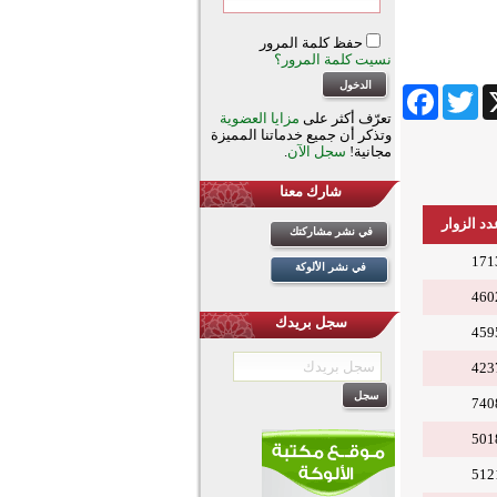
حفظ كلمة المرور
نسيت كلمة المرور؟
Facebook
Twitter
Wha
تعرّف أكثر على
مزايا العضوية
وتذكر أن جميع خدماتنا المميزة
مجانية!
سجل الآن
.
شارك معنا
دد الزوار
في نشر مشاركتك
171
في نشر الألوكة
460
سجل بريدك
459
423
740
501
512