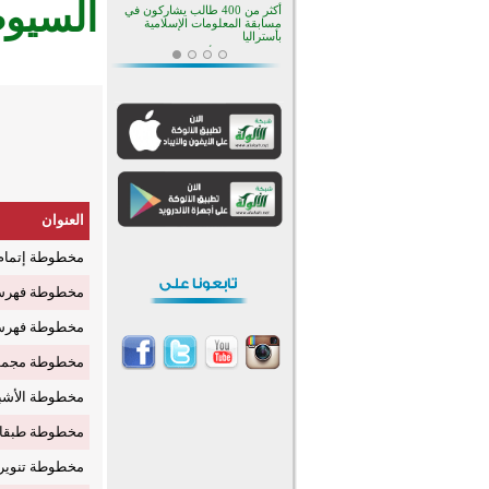
السيوط
أكثر من 400 طالب يشاركون في
مسابقة المعلومات الإسلامية
بأستراليا
افتتاح تاريخي لأول مسجد في بلييفليا
بالجبل الأسود منذ أكثر من قرن
منطقة ريبوفسي تحتفل بميلاد
مسجد جديد في أجواء إيمانية مميزة
أكبر مشروع إسلامي في ريف
أستراليا يفتتح أبوابه بعد سنوات من
العمل والعطاء
القرآن والتربية في صدارة البرامج
الصيفية للمسلمين في بينزا
وساراتوف وموردوفيا هذا العام
العنوان
اختتام الدورة التاسعة لمسابقة حفظ
وتلاوة القرآن الكريم في أزناكاييف
مخطوطة إتمام ا
تيسليتش تختتم برنامجا تعليميا لتعزيز
القيم وبناء الشخصية للشباب
مخطوطة فهرست
المسلمين
اختتام منافسات قرآنية متميزة في
بنغلاديش بمشاركة 3000 متسابق
مخطوطة فهرس
أكثر من 400 طالب يشاركون في
مخطوطة مجموع 
مسابقة المعلومات الإسلامية
بأستراليا
مخطوطة الأشبا
مخطوطة طبقات 
مخطوطة تنوير ا