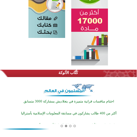
كُتَّاب الألوكة
اختتام الدورة التاسعة لمسابقة حفظ وتلاوة القرآن الكريم في أزناكاييف
تيسليتش تختتم برنامجا تعليميا لتعزيز القيم وبناء الشخصية للشباب المسلمين
اختتام منافسات قرآنية متميزة في بنغلاديش بمشاركة 3000 متسابق
أكثر من 400 طالب يشاركون في مسابقة المعلومات الإسلامية بأستراليا
افتتاح تاريخي لأول مسجد في بلييفليا بالجبل الأسود منذ أكثر من قرن
منطقة ريبوفسي تحتفل بميلاد مسجد جديد في أجواء إيمانية مميزة