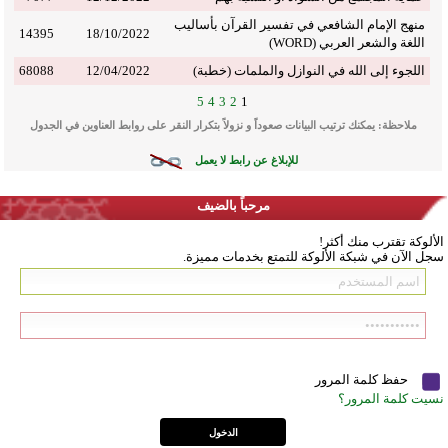
منهج الإمام الشافعي في تفسير القرآن بأساليب
14395
18/10/2022
اللغة والشعر العربي (WORD)
اللجوء إلى الله في النوازل والملمات (خطبة)
12/04/2022
68088
5
4
3
2
1
ملاحظة: يمكنك ترتيب البيانات صعوداً و نزولاً بتكرار النقر على روابط العناوين في الجدول
للإبلاغ عن رابط لا يعمل
مرحباً بالضيف
الألوكة تقترب منك أكثر!
سجل الآن في شبكة الألوكة للتمتع بخدمات مميزة.
حفظ كلمة المرور
نسيت كلمة المرور؟