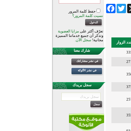
Facebook
Twitter
Wha
حفظ كلمة المرور
نسيت كلمة المرور؟
تعرّف أكثر على
مزايا العضوية
وتذكر أن جميع خدماتنا المميزة
مجانية!
سجل الآن
.
دد الزوار
شارك معنا
33
27
في نشر مشاركتك
في نشر الألوكة
35
سجل بريدك
37
25
35
93