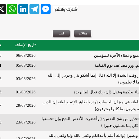
tsApp
X
LinkedIn
Telegram
Messenger
تاريخ الإضافة
ع
جميع وعطاء الآخرة للمؤمنين
06/08/2026
5
لم: وزر مضاعف يوم القيامة
05/08/2026
1
ر وقت الشدة إلا الله {قال إنما أشكو بثي وحزني إلى الله
8
03/08/2026
ا لا تعلمون}
شاء بحكمة وعدل {إن ربك فعال لما يريد}
01/08/2026
5
باطنه في ميزان الحساب {وذروا ظاهر الإثم وباطنه إن الذين
7
29/07/2026
يجزون بما كانوا يقترفون}
تحذير من شح النفس: { وأحضرت الأنفس الشح وإن تحسنوا
5
23/07/2026
 كان بما تعملون خبيرا }
ونصيرا {والله أعلم بأعدائكم وكفى بالله وليا وكفى بالله
4
13/07/2026