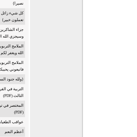
نصيرا}
كل شيء زائل وا
تعملون خبير}
جزاء الشاكرين 
وسيجزي الله ا
الملامح التربو
الله ويغفر لكم ذ
الملامح التربو
فاتبعوني يحببكم ا
{ولله جنود السم
التربية في القر
الثالث (PDF)
المختصر في ترب
(PDF)
عواقب الطغيان
أعظم النعم