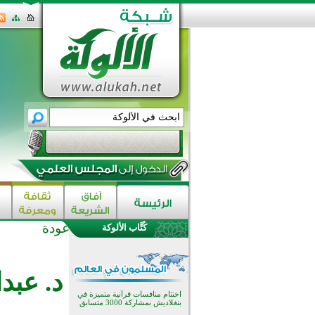
عودة
كُتَّاب الألوكة
اختتام الدورة التاسعة لمسابقة حفظ
وتلاوة القرآن الكريم في أزناكاييف
تيسليتش تختتم برنامجا تعليميا لتعزيز
د. عبد
القيم وبناء الشخصية للشباب
المسلمين
اختتام منافسات قرآنية متميزة في
بنغلاديش بمشاركة 3000 متسابق