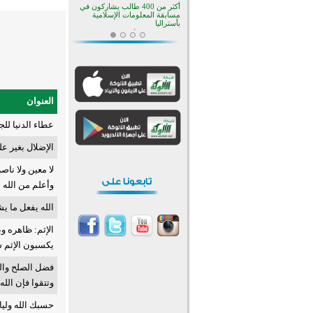
أكثر من 400 طالب يشاركون في
مسابقة المعلومات الإسلامية
بأستراليا
افتتاح تاريخي لأول مسجد في بلييفليا
بالجبل الأسود منذ أكثر من قرن
منطقة ريبوفسي تحتفل بميلاد
مسجد جديد في أجواء إيمانية مميزة
أكبر مشروع إسلامي في ريف
أستراليا يفتتح أبوابه بعد سنوات من
العنوان
العمل والعطاء
القرآن والتربية في صدارة البرامج
عطاء الدنيا لل
الصيفية للمسلمين في بينزا
وساراتوف وموردوفيا هذا العام
اختتام الدورة التاسعة لمسابقة حفظ
الإضلال بغير ع
وتلاوة القرآن الكريم في أزناكاييف
لا معين ولا ناص
تيسليتش تختتم برنامجا تعليميا لتعزيز
القيم وبناء الشخصية للشباب
وأعلم من الله م
المسلمين
اختتام منافسات قرآنية متميزة في
الله يفعل ما ي
بنغلاديش بمشاركة 3000 متسابق
أكثر من 400 طالب يشاركون في
الإثم: ظاهره و
مسابقة المعلومات الإسلامية
بأستراليا
يكسبون الإثم س
فضل الصلح وال
وتتقوا فإن الله
حسبك الله وليا 