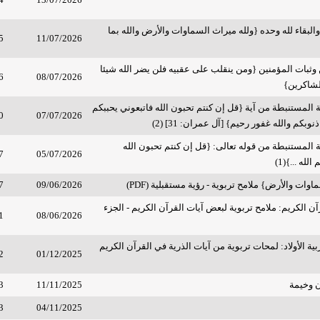
لبقاء لله وحده {ولله ميراث السماوات والأرض والله بما
5
11/07/2026
وثبات المؤمنين {ومن ينقلب على عقبيه فلن يضر الله شيئا
6
08/07/2026
لشاكرين}
ية المستنبطة من آية {قل إن كنتم تحبون الله فاتبعوني يحببكم
0
07/07/2026
نوبكم والله غفور رحيم} [آل عمران: 31] (2)
ية المستنبطة من قوله تعالى: {قل إن كنتم تحبون الله
7
05/07/2026
لله ...}(1)
اوات والأرض} ملامح تربوية - رؤية مستقبلية (PDF)
09/06/2026
7
آن الكريم: ملامح تربوية لبعض آيات القرآن الكريم - الجزء
1
08/06/2026
ية الأولاد: لمحات تربوية من آيات الذرية في القرآن الكريم
2
01/12/2025
 وخيمة
11/11/2025
3
3
04/11/2025