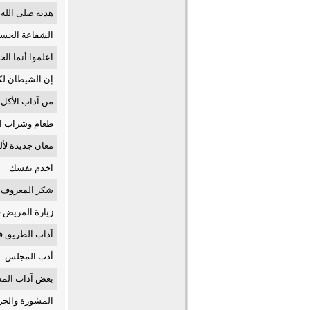
هديه صلى الله
الشفاعة الحسن
اعلموا أنما الح
إن الشيطان لك
من آداب الأكل
طعام وشراب ال
معان جديدة لأل
اخدم نفسك
شكر المعروف و
زيارة المريض ف
آداب الطريق ف
أدب المجلس
بعض آداب الم
المشورة والحز