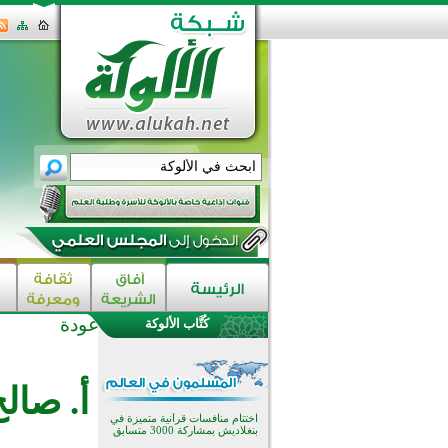
عودة
كُتَّاب الألوكة
اختتام الدورة التاسعة لمسابقة حفظ
وتلاوة القرآن الكريم في أزناكاييف
تيسليتش تختتم برنامجا تعليميا لتعزيز
أ. صال
القيم وبناء الشخصية للشباب
المسلمين
اختتام منافسات قرآنية متميزة في
بنغلاديش بمشاركة 3000 متسابق