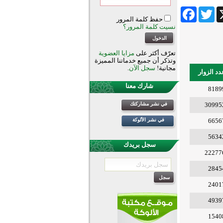
Facebook
Twitter
Wha
حفظ كلمة المرور
نسيت كلمة المرور؟
تعرّف أكثر على
مزايا العضوية
وتذكر أن جميع خدماتنا المميزة
مجانية!
سجل الآن
.
دد الزوار
شارك معنا
8189
30995
في نشر مشاركتك
6656
في نشر الألوكة
5634
سجل بريدك
22277
2845
2401
4939
1540