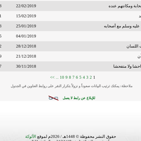
حابة ومكانتهم عنده
22/02/2019
8
د
15/02/2019
1
 عليه وسلم مع أصحابه
25/01/2019
3
5
04/01/2019
اللسان
28/12/2018
2
ن
21/12/2018
9
احشا ولا متفحشا
30/11/2018
7
>>
...
10
9
8
7
6
5
4
3
2
1
ملاحظة: يمكنك ترتيب البيانات صعوداً و نزولاً بتكرار النقر على روابط العناوين في الجدول
للإبلاغ عن رابط لا يعمل
حقوق النشر محفوظة © 1448هـ / 2026م لموقع
الألوكة