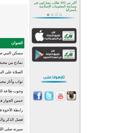
أكثر من 400 طالب يشاركون في
مسابقة المعلومات الإسلامية
بأستراليا
افتتاح تاريخي لأول مسجد في بلييفليا
بالجبل الأسود منذ أكثر من قرن
منطقة ريبوفسي تحتفل بميلاد
مسجد جديد في أجواء إيمانية مميزة
أكبر مشروع إسلامي في ريف
أستراليا يفتتح أبوابه بعد سنوات من
العنوان
العمل والعطاء
القرآن والتربية في صدارة البرامج
مسكن النبي صل
الصيفية للمسلمين في بينزا
وساراتوف وموردوفيا هذا العام
اختتام الدورة التاسعة لمسابقة حفظ
نماذج من محبة 
وتلاوة القرآن الكريم في أزناكاييف
الصلاة على الن
تيسليتش تختتم برنامجا تعليميا لتعزيز
القيم وبناء الشخصية للشباب
المسلمين
ثواب وآثار محب
اختتام منافسات قرآنية متميزة في
بنغلاديش بمشاركة 3000 متسابق
وجوب طاعة الن
أكثر من 400 طالب يشاركون في
مسابقة المعلومات الإسلامية
حسن الجوار في
بأستراليا
رابطة الأخوة ف
فضل الذكر والد
سيرته صلى الله