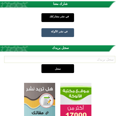
شارك معنا
في نشر مشاركتك
في نشر الألوكة
سجل بريدك