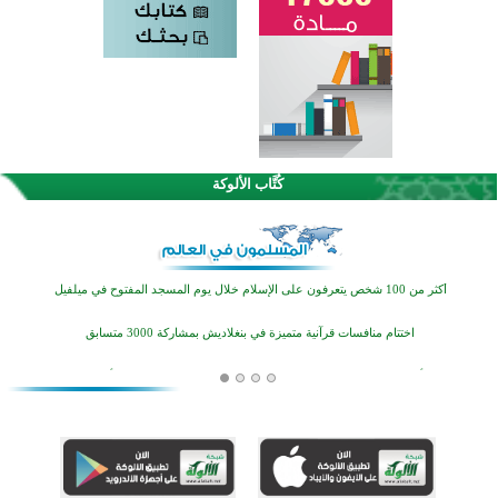
كُتَّاب الألوكة
القرآن والتربية في صدارة البرامج الصيفية للمسلمين في بينزا وساراتوف وموردوفيا هذا العام
اختتام الدورة التاسعة لمسابقة حفظ وتلاوة القرآن الكريم في أزناكاييف
أكثر من 100 شخص يتعرفون على الإسلام خلال يوم المسجد المفتوح في ميلفيل
اختتام منافسات قرآنية متميزة في بنغلاديش بمشاركة 3000 متسابق
أكثر من 400 طالب يشاركون في مسابقة المعلومات الإسلامية بأستراليا
افتتاح تاريخي لأول مسجد في بلييفليا بالجبل الأسود منذ أكثر من قرن
منطقة ريبوفسي تحتفل بميلاد مسجد جديد في أجواء إيمانية مميزة