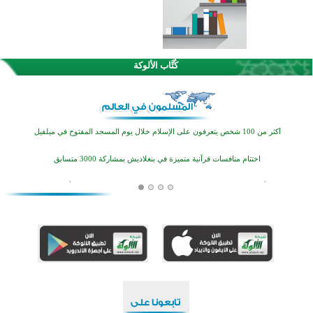
كُتَّاب الألوكة
القرآن والتربية في صدارة البرامج الصيفية للمسلمين في بينزا وساراتوف وموردوفيا هذا العام
اختتام الدورة التاسعة لمسابقة حفظ وتلاوة القرآن الكريم في أزناكاييف
أكثر من 100 شخص يتعرفون على الإسلام خلال يوم المسجد المفتوح في ميلفيل
اختتام منافسات قرآنية متميزة في بنغلاديش بمشاركة 3000 متسابق
أكثر من 400 طالب يشاركون في مسابقة المعلومات الإسلامية بأستراليا
افتتاح تاريخي لأول مسجد في بلييفليا بالجبل الأسود منذ أكثر من قرن
منطقة ريبوفسي تحتفل بميلاد مسجد جديد في أجواء إيمانية مميزة
أكبر مشروع إسلامي في ريف أستراليا يفتتح أبوابه بعد سنوات من العمل والعطاء
القرآن والتربية في صدارة البرامج الصيفية للمسلمين في بينزا وساراتوف وموردوفيا هذا العام