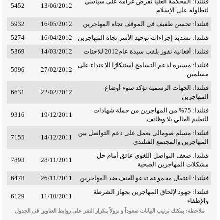
فنلندا: المحكمة العليا تفرض غرامة على سياسي
5452
13/06/2012
لتطاوله على الإسلام
فنلندا: تحسن طفيف في الموقف تجاه المهاجرين
16/05/2012
5932
فنلندا: تشديد إجراءات توحيد الأسر تجاه المهاجرين
16/04/2012
5274
فنلندا: أفغانية تفوز بلقب سيدة عام2012 للاجئات
14/03/2012
5369
فنلندا: مسيرة لدعم التسامح استنكارًا للاعتداء على
5996
27/02/2012
مسلمين
فنلندا: الجهات الرسمية تؤكد سوء أوضاع
6631
22/02/2012
المهاجرين
فنلندا: 75% من المهاجرين من حملة شهادات
9316
19/12/2011
التعليم العالي بلا وظائف
فنلندا: مسلم صومالي يعمل على دعم التواصل بين
7155
14/12/2011
المهاجرين والمجتمع الفنلندي
فنلندا: ضعف التواصل اللغوي عائق أمام حل
7893
28/11/2011
مشكلات المهاجرين الصحية
فنلندا: اعتقال مجموعة تدعو للعنف ضد المهاجرين
26/11/2011
6478
فنلندا: جهود لإلحاق المهاجرين بجهاز الشرطة
6129
11/10/2011
والإطفاء
ملاحظة: يمكنك ترتيب البيانات صعوداً و نزولاً بتكرار النقر على روابط العناوين في الجدول